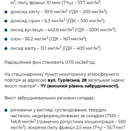
3
3
м
, пилу фракції 10 мкм (ТЧ
) – 33.7 мкг/м
;
10
3
3
діоксид азоту – 39.9 мкг/м
(ГДК – 200 мкг/м
);
3
3
діоксид сірки – 6.3 мкг/м
(ГДК – 500 мкг/м
);
3
3
оксид вуглецю – 442.6 мкг/м
(ГДК – 5000 мкг/м
);
3
3
озон – 36.2 мкг/м
(ГДК – 160 мкг/м
);
3
3
оксид азоту – 13.1 мкг/м
(ГДК – 400 мкг/м
).
Радіаційний фон становить 0.115 мкЗв/год.
На стаціонарному пункті моніторингу атмосферного
повітря за адресою
вул. Турівська, 28
загальний індекс
якості повітря* –
77 (високий рівень забрудненості).
Вміст забруднювальних речовин складає:
речовини у вигляді суспендованих твердих
частинок, недиференційованих за складом (TSP) –
3
146.8 мкг/м
(гранично допустима концентрація – 500
3
мкг/м
), зокрема пилу фракції 2,5 мкм (ТЧ
) – 55.7 мкг/
5