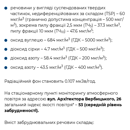
речовини у вигляді суспендованих твердих
частинок, недиференційованих за складом (TSP) – 60
3
мкг/м
(гранично допустима концентрація – 500 мкг/
3
3
м
), зокрема пилу фракції 2,5 мкм (ТЧ
) – 37.3 мкг/м
,
5
3
пилу фракції 10 мкм (ТЧ
) – 47.6 мкг/м
;
10
3
3
оксид вуглецю – 684 мкг/м
(ГДК – 5000 мкг/м
);
3
3
діоксид сірки – 4.7 мкг/м
(ГДК – 500 мкг/м
);
3
3
діоксид азоту – 58.4 мкг/м
(ГДК – 200 мкг/м
);
3
3
оксид азоту – 43.5 мкг/м
(ГДК – 400 мкг/м
).
Радіаційний фон становить 0.107 мкЗв/год.
На стаціонарному пункті моніторингу атмосферного
повітря за адресою
вул. Архітектора Вербицького, 26
загальний індекс якості повітря* –
53 (середній рівень
забрудненості).
Вміст забруднювальних речовин складає: