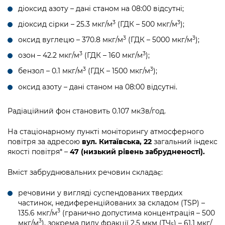
діоксид азоту – дані станом на 08:00 відсутні;
3
3
діоксид сірки – 25.3 мкг/м
(ГДК – 500 мкг/м
);
3
3
оксид вуглецю – 370.8 мкг/м
(ГДК – 5000 мкг/м
);
3
3
озон – 42.2 мкг/м
(ГДК – 160 мкг/м
);
3
3
бензол – 0.1 мкг/м
(ГДК – 1500 мкг/м
);
оксид азоту – дані станом на 08:00 відсутні.
Радіаційний фон становить 0.107 мкЗв/год.
На стаціонарному пункті моніторингу атмосферного
повітря за адресою
вул. Китаївська, 22
загальний індекс
якості повітря* –
47 (низький рівень забрудненості).
Вміст забруднювальних речовин складає:
речовини у вигляді суспендованих твердих
частинок, недиференційованих за складом (TSP) –
3
135.6 мкг/м
(гранично допустима концентрація – 500
3
мкг/м
), зокрема пилу фракції 2,5 мкм (ТЧ
) – 61.1 мкг/
5