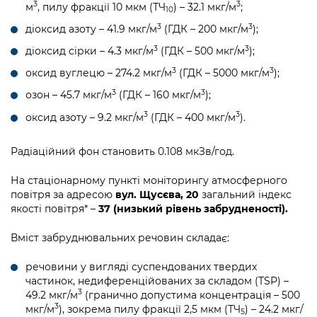
Підприємства, установи, організації
3
3
м
, пилу фракції 10 мкм (ТЧ
) – 32.1 мкг/м
;
Уряд» – місцевий рівень»
10
Про відкриті дані
Портал Захисників та Захисниць
3
3
діоксид азоту – 41.9 мкг/м
(ГДК – 200 мкг/м
);
Kyiv International Relations
Важливе під час воєнного стану
Портал даних Києва
3
3
Безбар'єрність
діоксид сірки – 4.3 мкг/м
(ГДК – 500 мкг/м
);
Річні звіти
3
3
Публічні дашборди
оксид вуглецю – 274.2 мкг/м
(ГДК – 5000 мкг/м
);
Портал послуг
Гендерна політика
3
3
озон – 45.7 мкг/м
(ГДК – 160 мкг/м
);
Міський застосунок Київ Цифровий
3
3
оксид азоту – 9.2 мкг/м
(ГДК – 400 мкг/м
).
Безбар'єрність
Важливе під час воєнного стану
Радіаційний фон становить 0.108 мкЗв/год.
Київська міська військова адміністрація
На стаціонарному пункті моніторингу атмосферного
повітря за адресою
вул. Щусєва, 20
загальний індекс
якості повітря* –
37 (низький рівень забрудненості).
Вміст забруднювальних речовин складає:
речовини у вигляді суспендованих твердих
частинок, недиференційованих за складом (TSP) –
3
49.2 мкг/м
(гранично допустима концентрація – 500
3
мкг/м
), зокрема пилу фракції 2,5 мкм (ТЧ
) – 24.2 мкг/
5