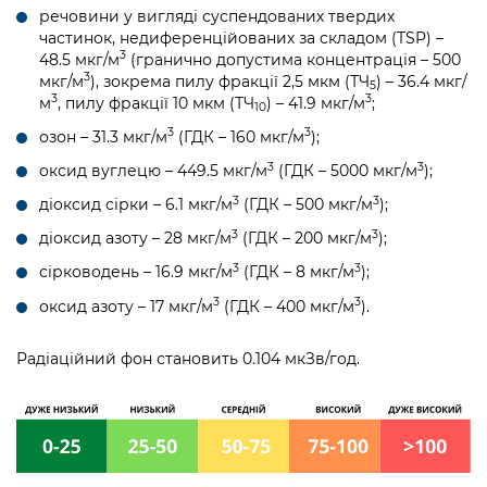
речовини у вигляді суспендованих твердих
частинок, недиференційованих за складом (TSP) –
3
48.5 мкг/м
(гранично допустима концентрація – 500
3
мкг/м
), зокрема пилу фракції 2,5 мкм (ТЧ
) – 36.4 мкг/
5
3
3
м
, пилу фракції 10 мкм (ТЧ
) – 41.9 мкг/м
;
10
3
3
озон – 31.3 мкг/м
(ГДК – 160 мкг/м
);
3
3
оксид вуглецю – 449.5 мкг/м
(ГДК – 5000 мкг/м
);
3
3
діоксид сірки – 6.1 мкг/м
(ГДК – 500 мкг/м
);
3
3
діоксид азоту – 28 мкг/м
(ГДК – 200 мкг/м
);
3
3
сірководень – 16.9 мкг/м
(ГДК – 8 мкг/м
);
3
3
оксид азоту – 17 мкг/м
(ГДК – 400 мкг/м
).
Радіаційний фон становить 0.104 мкЗв/год.