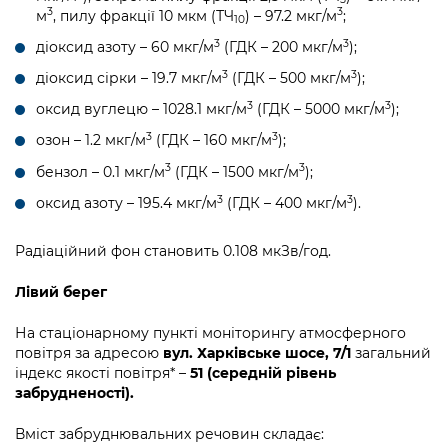
3
3
м
, пилу фракції 10 мкм (ТЧ
) – 97.2 мкг/м
;
10
3
3
діоксид азоту – 60 мкг/м
(ГДК – 200 мкг/м
);
3
3
діоксид сірки – 19.7 мкг/м
(ГДК – 500 мкг/м
);
3
3
оксид вуглецю – 1028.1 мкг/м
(ГДК – 5000 мкг/м
);
3
3
озон – 1.2 мкг/м
(ГДК – 160 мкг/м
);
3
3
бензол – 0.1 мкг/м
(ГДК – 1500 мкг/м
);
3
3
оксид азоту – 195.4 мкг/м
(ГДК – 400 мкг/м
).
Радіаційний фон становить 0.108 мкЗв/год.
Лівий берег
На стаціонарному пункті моніторингу атмосферного
повітря за адресою
вул. Харківське шосе, 7/1
загальний
індекс якості повітря* –
51 (середній рівень
забрудненості).
Вміст забруднювальних речовин складає: