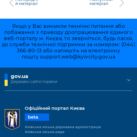
й матеріал
матеріал
Якщо у Вас виникли технічні питання або
побажання з приводу доопрацювання Єдиного
веб-порталу м. Києва, то зверніться, будь ласка,
до служби технічної підтримки за номером: (044)
366-80-13 або напишіть на електронну
пошту
support.web@kyivcity.gov.ua
gov.ua
Державні сайти України
Офіційний портал Києва
beta
Київська міська державна адміністрація
Київська міська рада