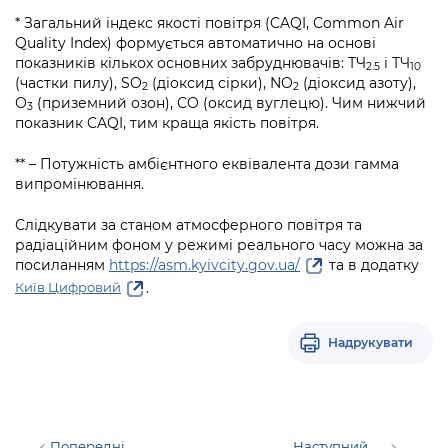
* Загальний індекс якості повітря (CAQI, Common Air
Quality Index) формується автоматично на основі
показників кількох основних забруднювачів: ТЧ
і ТЧ
2.5
10
(частки пилу), SO
(діоксид сірки), NO
(діоксид азоту),
2
2
О
(приземний озон), CO (оксид вуглецю). Чим нижчий
3
показник CAQI, тим краща якість повітря.
** – Потужність амбієнтного еквівалента дози гамма
випромінювання.
Слідкувати за станом атмосферного повітря та
радіаційним фоном у режимі реального часу можна за
посиланням
https://asm.kyivcity.gov.ua/
та в додатку
.
Київ Цифровий
Надрукувати
Попередні
Наступний