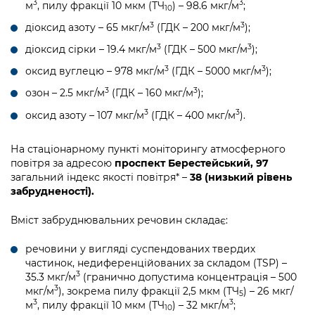
3
3
м
, пилу фракції 10 мкм (ТЧ
) – 98.6 мкг/м
;
10
3
3
діоксид азоту – 65 мкг/м
(ГДК – 200 мкг/м
);
3
3
діоксид сірки – 19.4 мкг/м
(ГДК – 500 мкг/м
);
3
3
оксид вуглецю – 978 мкг/м
(ГДК – 5000 мкг/м
);
3
3
озон – 2.5 мкг/м
(ГДК – 160 мкг/м
);
3
3
оксид азоту – 107 мкг/м
(ГДК – 400 мкг/м
).
На стаціонарному пункті моніторингу атмосферного
повітря за адресою
проспект Берестейський, 97
загальний індекс якості повітря* –
38 (низький рівень
забрудненості).
Вміст забруднювальних речовин складає:
речовини у вигляді суспендованих твердих
частинок, недиференційованих за складом (TSP) –
3
35.3 мкг/м
(гранично допустима концентрація – 500
3
мкг/м
), зокрема пилу фракції 2,5 мкм (ТЧ
) – 26 мкг/
5
3
3
м
, пилу фракції 10 мкм (ТЧ
) – 32 мкг/м
;
10