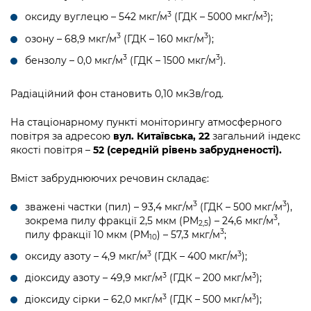
3
3
оксиду вуглецю – 542 мкг/м
(ГДК – 5000 мкг/м
);
3
3
озону – 68,9 мкг/м
(ГДК – 160 мкг/м
);
3
3
бензолу – 0,0 мкг/м
(ГДК – 1500 мкг/м
).
Радіаційний фон становить 0,10 мкЗв/год.
На стаціонарному пункті моніторингу атмосферного
повітря за адресою
вул. Китаївська, 22
загальний індекс
якості повітря –
52 (середній рівень забрудненості).
Вміст забруднюючих речовин складає:
3
3
зважені частки (пил) – 93,4 мкг/м
(ГДК – 500 мкг/м
),
3
зокрема пилу фракції 2,5 мкм (PM
) – 24,6 мкг/м
,
2,5
3
пилу фракції 10 мкм (PM
) – 57,3 мкг/м
;
10
3
3
оксиду азоту – 4,9 мкг/м
(ГДК – 400 мкг/м
);
3
3
діоксиду азоту – 49,9 мкг/м
(ГДК – 200 мкг/м
);
3
3
діоксиду сірки – 62,0 мкг/м
(ГДК – 500 мкг/м
);