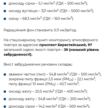
3
3
діоксиду сірки – 5,1 мкг/м
(ГДК – 500 мкг/м
);
3
3
оксиду вуглецю – 321 мкг/м
(ГДК – 5000 мкг/м
);
3
3
озону – 68,3 мкг/м
(ГДК – 160 мкг/м
).
Радіаційний фон становить 0,11 мкЗв/год.
На стаціонарному пункті моніторингу атмосферного
повітря за адресою
проспект Берестейський, 97
загальний індекс якості повітря –
39 (низький рівень
забрудненості).
Вміст забруднюючих речовин складає:
3
3
зважені частки (пил) – 54,8 мкг/м
(ГДК – 500 мкг/м
),
3
зокрема пилу фракції 2,5 мкм (PM
) – 22,1 мкг/м
,
2,5
3
пилу фракції 10 мкм (PM
) – 40,7 мкг/м
;
10
3
3
оксиду азоту – 20,5 мкг/м
(ГДК – 400 мкг/м
);
3
3
діоксиду азоту – 54,8 мкг/м
(ГДК – 200 мкг/м
);
3
3
діоксиду сірки – 14,2 мкг/м
(ГДК – 500 мкг/м
);