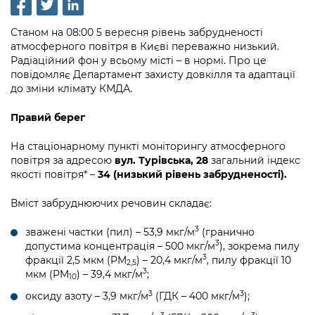
інформації
Рішення та розпорядження
Освіта та навчальні заклади
Громадська експертиза
Медіагалерея
Інформація з обмеженим доступом
Портал Послуг
Станом на 08:00 5 вересня рівень забрудненості
Проєкти розпоряджень, що
Дороги, транспорт та парковки
Громадський бюджет
атмосферного повітря в Києві переважно низький.
Підписатися на новини та анонси від
перебувають на погодженні КМВА
Подати запит онлайн
Радіаційний фон у всьому місті – в нормі. Про це
КМДА / Subscribe to announcements
Навколишнє середовище міста
Консультації з громадськістю
повідомляє Департамент захисту довкілля та адаптації
from the KCSA
Рішення Київради
до зміни клімату КМДА.
Проекти нормативно-правових та
Містобудування та земельні ділянки
Громадська рада
інших актів
Порядок акредитації медіа /
Контактна інформація
Правий берег
Accreditation process
Культура, спорт, дозвілля
Петиції
Нормативна база
Графік роботи та прийому громадян
На стаціонарному пункті моніторингу атмосферного
Подати журналістський запит /
Бізнес та ліцензування
повітря за адресою
вул. Турівська, 28
загальний індекс
Відкритий бюджет
Питання і відповіді про публічну
Submitting a media request
Вакансії
якості повітря* –
34 (низький рівень забрудненості).
інформацію
Фінанси та бюджет
Контактний центр
Зйомки в лікарнях в умовах воєнного
Статистика
Вміст забруднюючих речовин складає:
Порядок оскарження рішень, дій чи
стану / Rules for media coverage of
Безпека та правопорядок
Допомога учасникам АТО
бездіяльності розпорядників інформації
hospitals at work under martial law
Звернення громадян
3
зважені частки (пил) – 53,9 мкг/м
(гранично
3
допустима концентрація – 500 мкг/м
), зокрема пилу
Ритуальні послуги
Рада з питань внутрішньо переміщених
Звіти про опрацювання запитів на
Контакти для медіа / Contacts for mass
3
фракції 2,5 мкм (PM
) – 20,4 мкг/м
, пилу фракції 10
Регуляторна діяльність
осіб при Київській міській військовій
2,5
публічну інформацію
media
3
мкм (PM
) – 39,4 мкг/м
;
Іноземцям / For foreigners
10
адміністрації
Промисловість і наука Києва
3
3
оксиду азоту – 3,9 мкг/м
(ГДК – 400 мкг/м
);
Інформація для споживачів
Пам'ятки культурної спадщини
«Ініціатива «Партнерство «Відкритий