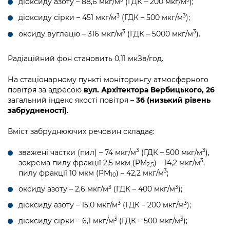
діоксиду азоту – 88,6 мкг/м
(ГДК – 200 мкг/м
);
3
3
діоксиду сірки – 451 мкг/м
(ГДК – 500 мкг/м
);
3
3
оксиду вуглецю – 316 мкг/м
(ГДК – 5000 мкг/м
).
Радіаційний фон становить 0,11 мкЗв/год.
На стаціонарному пункті моніторингу атмосферного
повітря за адресою
вул. Архітектора Вербицького, 26
загальний індекс якості повітря –
36 (низький рівень
забрудненості)
.
Вміст забруднюючих речовин складає:
3
3
зважені частки (пил) – 74 мкг/м
(ГДК – 500 мкг/м
),
3
зокрема пилу фракції 2,5 мкм (PM
) – 14,2 мкг/м
,
2,5
3
пилу фракції 10 мкм (PM
) – 42,2 мкг/м
;
10
3
3
оксиду азоту – 2,6 мкг/м
(ГДК – 400 мкг/м
);
3
3
діоксиду азоту – 15,0 мкг/м
(ГДК – 200 мкг/м
);
3
3
діоксиду сірки – 6,1 мкг/м
(ГДК – 500 мкг/м
);