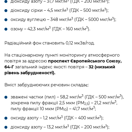
3
3
діоксиду азоту – 31,7 мкг/м
(ГДК – 200 мкг/м
);
Підприємства, установи, організації
Уряд» – місцевий рівень»
Про відкриті дані
Портал Захисників та Захисниць
3
3
діоксиду сірки – 4,5 мкг/м
(ГДК – 500 мкг/м
);
Kyiv International Relations
Важливе під час воєнного стану
Портал даних Києва
3
3
оксиду вуглецю – 348 мкг/м
(ГДК – 5000 мкг/м
);
Безбар'єрність
Річні звіти
3
3
озону – 42,3 мкг/м
(ГДК – 160 мкг/м
).
Публічні дашборди
Портал послуг
Гендерна політика
Радіаційний фон становить 0,12 мкЗв/год.
Міський застосунок Київ Цифровий
Безбар'єрність
На стаціонарному пункті моніторингу атмосферного
Важливе під час воєнного стану
повітря за адресою
проспект Європейського Союзу,
Київська міська військова адміністрація
64-Г
загальний індекс якості повітря –
32 (низький
рівень забрудненості).
Вміст забруднюючих речовин складає:
3
3
зважені частки (пил) – 58,2 мкг/м
(ГДК – 500 мкг/м
),
3
зокрема пилу фракції 2,5 мкм (PM
) – 21,2 мкг/м
,
2,5
3
пилу фракції 10 мкм (PM
) – 41,7 мкг/м
;
10
3
3
оксиду азоту – 1,2 мкг/м
(ГДК – 400 мкг/м
);
3
3
діоксиду азоту – 13,2 мкг/м
(ГДК – 200 мкг/м
);