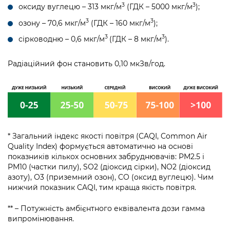
3
3
оксиду вуглецю – 313 мкг/м
(ГДК – 5000 мкг/м
);
3
3
озону – 70,6 мкг/м
(ГДК – 160 мкг/м
);
3
3
сірководню – 0,6 мкг/м
(ГДК – 8 мкг/м
).
Радіаційний фон становить 0,10 мкЗв/год.
* Загальний індекс якості повітря (CAQI, Common Air
Quality Index) формується автоматично на основі
показників кількох основних забруднювачів: PM2.5 і
PM10 (частки пилу), SO2 (діоксид сірки), NO2 (діоксид
азоту), О3 (приземний озон), CO (оксид вуглецю). Чим
нижчий показник CAQI, тим краща якість повітря.
** – Потужність амбієнтного еквівалента дози гамма
випромінювання.