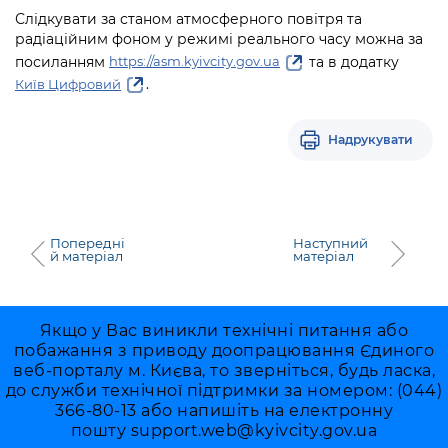
Слідкувати за станом атмосферного повітря та
радіаційним фоном у режимі реального часу можна за
посиланням
та в додатку
https://asm.kyivcity.gov.ua
.
Київ Цифровий
Надрукувати
Попередні
Наступний
й матеріал
матеріал
Якщо у Вас виникли технічні питання або
побажання з приводу доопрацювання Єдиного
веб-порталу м. Києва, то зверніться, будь ласка,
до служби технічної підтримки за номером: (044)
366-80-13 або напишіть на електронну
пошту
support.web@kyivcity.gov.ua