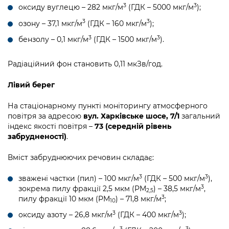
3
3
оксиду вуглецю – 282 мкг/м
(ГДК – 5000 мкг/м
);
3
3
озону – 37,1 мкг/м
(ГДК – 160 мкг/м
);
3
3
бензолу – 0,1 мкг/м
(ГДК – 1500 мкг/м
).
Радіаційний фон становить 0,11 мкЗв/год.
Лівий берег
На стаціонарному пункті моніторингу атмосферного
повітря за адресою
вул. Харківське шосе, 7/1
загальний
індекс якості повітря –
73 (середній рівень
забрудненості)
.
Вміст забруднюючих речовин складає:
3
3
зважені частки (пил) – 100 мкг/м
(ГДК – 500 мкг/м
),
3
зокрема пилу фракції 2,5 мкм (PM
) – 38,5 мкг/м
,
2,5
3
пилу фракції 10 мкм (PM
) – 71,8 мкг/м
;
10
3
3
оксиду азоту – 26,8 мкг/м
(ГДК – 400 мкг/м
);
3
3