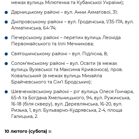
межах вулиць Мілютенка та Кубанської України);
Дарницькому районі – вул. Анни Ахматової, 31;
Дніпровському районі – вул. Гроденська, 1/35-17А, вул.
Алматинська, 64-74;
Печерському районі – перетин вулиць Леоніда
Первомайського та Іллі Мечникова;
Святошинському районі – вул. Підлісна, 8;
Солом’янському районі – вул. Освіти (в межах
вулиць Вузівської та Максима Кривоноса), пров.
Ковальський (в межах вулиць Михайла
Брайчевського та Сім’ї Бродських);
Шевченківському районі – ріг вулиць Олеся Гончара,
65-А та Богдана Хмельницького, 94, вул. Ружинська,
16-18 (біля скверу), вул. Деревлянська, 16-20, вул.
Ризька, 1, вул. Бульварно-Кудрявська, 2-4, площа
Галицька, 2.
10 лютого
(субота)
в: