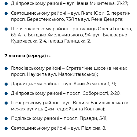
Підприємства, установи, організації
Дніпровському районі – вул. Івана Микитенка, 21-27;
Уряд» – місцевий рівень»
Про відкриті дані
Портал Захисників та Захисниць
Святошинському районі – вул. Гната Юри, 5, перетин
Kyiv International Relations
Важливе під час воєнного стану
Портал даних Києва
просп. Берестейського, 73/1 та вул. Рене Декарта;
Безбар'єрність
Річні звіти
Шевченківському районі – ріг вулиць Олеся Гончара,
Публічні дашборди
Портал послуг
65-А та Богдана Хмельницького, 94, вул. Бульварно-
Гендерна політика
Кудрявська, 2-4, площа Галицька, 2.
Міський застосунок Київ Цифровий
Безбар'єрність
7 лютого
(середа)
в:
Важливе під час воєнного стану
Київська міська військова адміністрація
Голосіївському районі – Стратегічне шосе (в межах
просп. Науки та вул. Малокитаївської);
Дарницькому районі – вул. Анни Ахматової, 31;
Дніпровському районі – просп. Соборності, 2-20;
Печерському районі – вул. Велика Васильківська (в
межах вулиць Єжи Гедройця та Ковпака);
Подільському районі – просп. Правди, 5-11;
Святошинському районі – вул. Підлісна, 8.