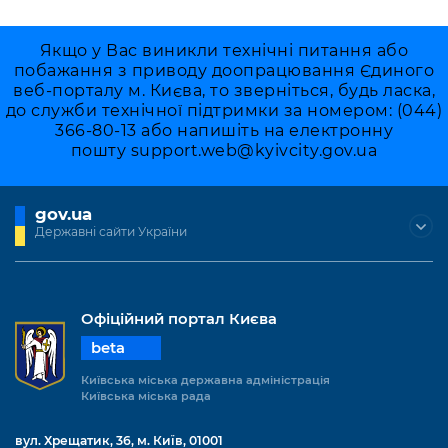
Якщо у Вас виникли технічні питання або
побажання з приводу доопрацювання Єдиного
веб-порталу м. Києва, то зверніться, будь ласка,
до служби технічної підтримки за номером: (044)
366-80-13 або напишіть на електронну
пошту
support.web@kyivcity.gov.ua
gov.ua
Державні сайти України
Офіційний портал Києва
beta
Київська міська державна адміністрація
Київська міська рада
вул. Хрещатик, 36, м. Київ, 01001