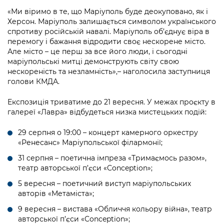
Підприємства, установи, організації
Уряд» – місцевий рівень»
Про відкриті дані
«Ми віримо в те, що Маріуполь буде деокуповано, як і
Портал Захисників та Захисниць
Херсон. Маріуполь залишається символом українського
Kyiv International Relations
Важливе під час воєнного стану
Портал даних Києва
спротиву російській навалі. Маріуполь об’єднує віра в
Безбар'єрність
перемогу і бажання відродити своє нескорене місто.
Річні звіти
Але місто – це перш за все його люди, і сьогодні
Публічні дашборди
Портал послуг
маріупольські митці демонструють світу свою
Гендерна політика
нескореність та незламність»,– наголосила заступниця
Міський застосунок Київ Цифровий
голови КМДА.
Безбар'єрність
Важливе під час воєнного стану
Експозиція триватиме до 21 вересня. У межах проєкту в
Київська міська військова адміністрація
галереї «Лавра» відбудеться низка мистецьких подій:
29 серпня о 19:00 – концерт камерного оркестру
«Ренесанс» Маріупольської філармонії;
31 серпня – поетична імпреза «Тримаємось разом»,
театр авторської п’єси «Conception»;
5 вересня – поетичний виступ маріупольських
авторів «Метаміста»;
9 вересня – вистава «Обличчя кольору війна», театр
авторської п’єси «Conception»;