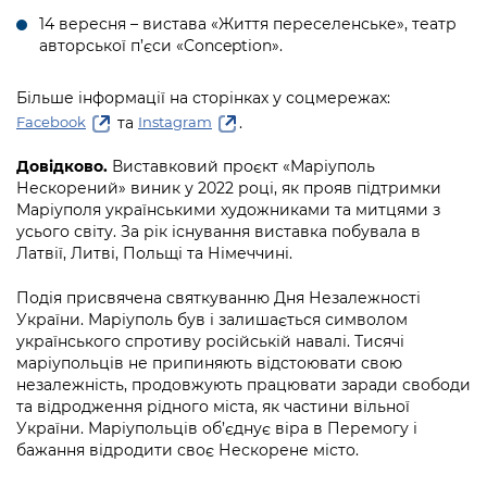
14 вересня – вистава «Життя переселенське», театр
авторської п’єси «Conception».
Більше інформації на сторінках у соцмережах:
та
.
Facebook
Іnstagram
Довідково.
Виставковий проєкт «Маріуполь
Нескорений» виник у 2022 році, як прояв підтримки
Маріуполя українськими художниками та митцями з
усього світу. За рік існування виставка побувала в
Латвії, Литві, Польщі та Німеччині.
Подія присвячена святкуванню Дня Незалежності
України. Маріуполь був і залишається символом
українського спротиву російській навалі. Тисячі
маріупольців не припиняють відстоювати свою
незалежність, продовжують працювати заради свободи
та відродження рідного міста, як частини вільної
України. Маріупольців об’єднує віра в Перемогу і
бажання відродити своє Нескорене місто.