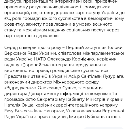
дискусії, презентації та інтерактивні сесії, присвячені
правовому регулюванню діяльності громадських
організацій, підготовці дорожніх карт вступу України до
ЄС, ролі громадянського суспільства в демократичному
розвитку, захисту прав людини в умовах воєнного
стану та механізмам надання соціальних послуг через
партнерство з державою.
Серед спікерів цього року – Перший заступник Голови
Верховної Ради України, співголова міжпарламентської
ради Україна-НАТО Олександр Корнієнко, керівник
відділу «Європейська інтеграція, врядування та
верховенство права, громадянське суспільство»
Представництва ЄС в Україні Асієр Сантільян Лузуріага,
виконавчий директор Міжнародного фонду
«Відродження» Олександр Сушко, заступниця
директора Департаменту інформації та комунікації з
громадськістю Секретаріату Кабінету Міністрів України
Наталія Окша, керівник євроінтеграційного напряму
Easy Business Іван Нагорняк, Уповноважений Верховної
Ради України з прав людини Дмитро Лубінець та інші.