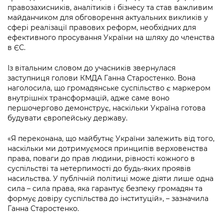
Підприємства, установи, організації
Уряд» – місцевий рівень»
правозахисників, аналітиків і бізнесу та став важливим
Про відкриті дані
Портал Захисників та Захисниць
майданчиком для обговорення актуальних викликів у
Kyiv International Relations
сфері реалізації правових реформ, необхідних для
Важливе під час воєнного стану
Портал даних Києва
Безбар'єрність
ефективного просування України на шляху до членства
Річні звіти
в ЄС.
Публічні дашборди
Портал послуг
Гендерна політика
Із вітальним словом до учасників звернулася
Міський застосунок Київ Цифровий
заступниця голови КМДА Ганна Старостенко. Вона
Безбар'єрність
наголосила, що громадянське суспільство є маркером
внутрішніх трансформацій, адже саме воно
Важливе під час воєнного стану
Київська міська військова адміністрація
першочергово демонструє, наскільки Україна готова
будувати європейську державу.
«Я переконана, що майбутнє України залежить від того,
наскільки ми дотримуємося принципів верховенства
права, поваги до прав людини, рівності кожного в
суспільстві та нетерпимості до будь-яких проявів
насильства. У публічній політиці може діяти лише одна
сила – сила права, яка гарантує безпеку громадян та
формує довіру суспільства до інституцій», – зазначила
Ганна Старостенко.