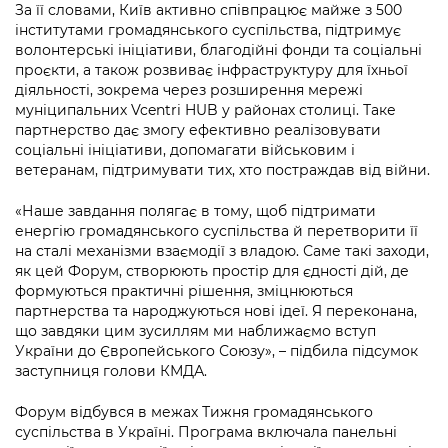
За її словами, Київ активно співпрацює майже з 500
інститутами громадянського суспільства, підтримує
волонтерські ініціативи, благодійні фонди та соціальні
проєкти, а також розвиває інфраструктуру для їхньої
діяльності, зокрема через розширення мережі
муніципальних Vcentri HUB у районах столиці. Таке
партнерство дає змогу ефективно реалізовувати
соціальні ініціативи, допомагати військовим і
ветеранам, підтримувати тих, хто постраждав від війни.
«Наше завдання полягає в тому, щоб підтримати
енергію громадянського суспільства й перетворити її
на сталі механізми взаємодії з владою. Саме такі заходи,
як цей Форум, створюють простір для єдності дій, де
формуються практичні рішення, зміцнюються
партнерства та народжуються нові ідеї. Я переконана,
що завдяки цим зусиллям ми наближаємо вступ
України до Європейського Союзу», – підбила підсумок
заступниця голови КМДА.
Форум відбувся в межах Тижня громадянського
суспільства в Україні. Програма включала панельні