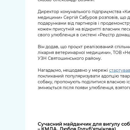
Директор комунального підприємства «Киї
медицини» Сергій Сабуров розповів, що д
подарунками від партнерів і продемонстру
кожен присутній на відкритті власник пе
свого улюбленця в системі «Реєстр домаш
Він додав, що проєкт реалізований спільн
лікарня ветеринарної медицини», ТОВ «Не
УЗН Святошинського району.
Нагадаємо, нещодавно у мережі
стартува
покликаний популяризувати адопцію твари
собаку, пропонують поділитися власною іс
змінюється після появи улюбленця, взятого
Сучасний майданчик для вигулу соб
– КМДА, Любов Голуб’ятнікова)