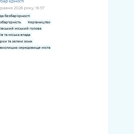
бар’єрності
травня 2026 року, 16:57
да безбар'єрності
збар'єрність
Керівництво
ївський міський голова
їв та міська влада
рки та зелені зони
вколишнє середовище міста