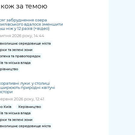
жет
Річні звіти
Києва
журналіст
міській військовій
coverage
акож за темою
Портал послуг
док
и та
ський
адміністрації
of
нтр
Гендерна політика
Публічні
рження
и від
запит /
hospitals
сяг забруднення озера
Міський застосунок Київ
дашборди
ь, дій чи
 /
«Ініціатива
Submitting
илівського вдалося зменшити
at work
Безбар'єрність
Цифровий
ьш ніж у 12 разів (+відео)
яльності
ribe
«Партнерство
a media
under
липня 2026 року, 14:44
рядників
«Відкритий Уряд» –
request
martial law
Київська міська військова
Важливе під час
мації
unce
місцевий рівень»
вколишнє середовище міста
адміністрація
воєнного стану
рки та зелені зони
s
Контакти
 про
Важливе під час
зпека та правопорядок
the
для медіа
їв та міська влада
цювання
воєнного стану
/ Contacts
рівництво
ів на
for mass
чну
media
оративні луки: у столиці
рмацію
ширюють природні квітучі
остори
червня 2026 року, 12:41
о Київ
Керівництво
їв та міська влада
рки та зелені зони
вколишнє середовище міста