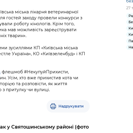
без
27 
вська міська лікарня ветеринарної
Ра
ля гостей заходу провели конкурси з
Бе
вали роботу кінологів. Крім того,
Ки
сика мав можливість зареєструвати
Ки
ніх тварин».
Па
ими зусиллями КП «Київська міська
На
стле Україна», КО «Київзеленбуд» і КП
в
флешмоб #НекупуйПрихисти,
н. Усім, хто вже прихистив кота чи
торією та розповісти, як життя
 з притулку чи вулиці.
Надрукувати
ак у Святошинському районі (фото