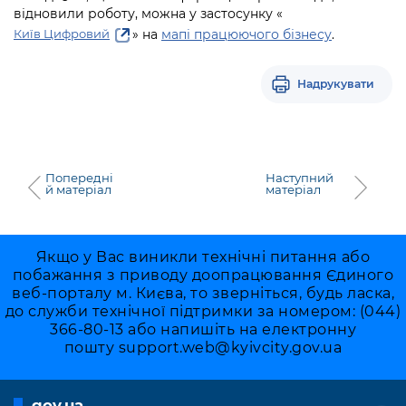
Підприємства, установи, організації
Уряд» – місцевий рівень»
відновили роботу, можна у застосунку «
Про відкриті дані
Портал Захисників та Захисниць
» на
мапі працюючого бізнесу
.
Київ Цифровий
Kyiv International Relations
Важливе під час воєнного стану
Портал даних Києва
Безбар'єрність
Річні звіти
Надрукувати
Публічні дашборди
Портал послуг
Гендерна політика
Міський застосунок Київ Цифровий
Безбар'єрність
Важливе під час воєнного стану
Попередні
Наступний
й матеріал
матеріал
Київська міська військова адміністрація
Якщо у Вас виникли технічні питання або
побажання з приводу доопрацювання Єдиного
веб-порталу м. Києва, то зверніться, будь ласка,
до служби технічної підтримки за номером: (044)
366-80-13 або напишіть на електронну
пошту
support.web@kyivcity.gov.ua
gov.ua