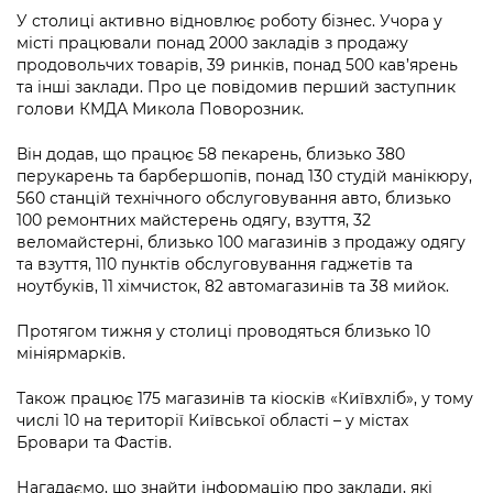
інформації
Рішення та розпорядження
Освіта та навчальні заклади
Громадська експертиза
У столиці активно відновлює роботу бізнес. Учора у
Медіагалерея
місті працювали понад 2000 закладів з продажу
Інформація з обмеженим доступом
Портал Послуг
Проєкти розпоряджень, що
Дороги, транспорт та парковки
продовольчих товарів, 39 ринків, понад 500 кав’ярень
Громадський бюджет
Підписатися на новини та анонси від
перебувають на погодженні КМВА
та інші заклади. Про це повідомив перший заступник
Подати запит онлайн
КМДА / Subscribe to announcements
голови КМДА Микола Поворозник.
Навколишнє середовище міста
Консультації з громадськістю
from the KCSA
Рішення Київради
Проекти нормативно-правових та
Він додав, що працює 58 пекарень, близько 380
Містобудування та земельні ділянки
Громадська рада
інших актів
Порядок акредитації медіа /
перукарень та барбершопів, понад 130 студій манікюру,
Контактна інформація
Accreditation process
560 станцій технічного обслуговування авто, близько
Культура, спорт, дозвілля
Петиції
Нормативна база
100 ремонтних майстерень одягу, взуття, 32
Графік роботи та прийому громадян
Подати журналістський запит /
веломайстерні, близько 100 магазинів з продажу одягу
Бізнес та ліцензування
Відкритий бюджет
Питання і відповіді про публічну
Submitting a media request
та взуття, 110 пунктів обслуговування гаджетів та
Вакансії
інформацію
ноутбуків, 11 хімчисток, 82 автомагазинів та 38 мийок.
Фінанси та бюджет
Контактний центр
Зйомки в лікарнях в умовах воєнного
Статистика
Порядок оскарження рішень, дій чи
Протягом тижня у столиці проводяться близько 10
стану / Rules for media coverage of
Безпека та правопорядок
Допомога учасникам АТО
бездіяльності розпорядників інформації
мініярмарків.
hospitals at work under martial law
Звернення громадян
Ритуальні послуги
Рада з питань внутрішньо переміщених
Звіти про опрацювання запитів на
Також працює 175 магазинів та кіосків «Київхліб», у тому
Контакти для медіа / Contacts for mass
Регуляторна діяльність
осіб при Київській міській військовій
числі 10 на території Київської області – у містах
публічну інформацію
media
Іноземцям / For foreigners
адміністрації
Бровари та Фастів.
Промисловість і наука Києва
Інформація для споживачів
Пам'ятки культурної спадщини
«Ініціатива «Партнерство «Відкритий
Нагадаємо, що знайти інформацію про заклади, які