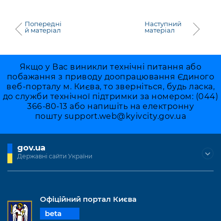
Попередні
Наступний
й матеріал
матеріал
Якщо у Вас виникли технічні питання або
побажання з приводу доопрацювання Єдиного
веб-порталу м. Києва, то зверніться, будь ласка,
до служби технічної підтримки за номером: (044)
366-80-13 або напишіть на електронну
пошту
support.web@kyivcity.gov.ua
gov.ua
Державні сайти України
Офіційний портал Києва
beta