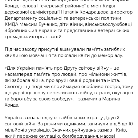
Підприємства, установи, організації
Уряд» – місцевий рівень»
Хонда, голова Печерської районної в місті Києві
Про відкриті дані
Портал Захисників та Захисниць
державної адміністрації Наталія Кондрашова, директор
Kyiv International Relations
Важливе під час воєнного стану
Департаменту соціальної та ветеранської політики
Портал даних Києва
Безбар'єрність
КМДА Максим Бученко, діти війни, військовослужбовці
Річні звіти
Збройних Сил України та представники ветеранських
Публічні дашборди
Портал послуг
громадських організацій.
Гендерна політика
Міський застосунок Київ Цифровий
Під час заходу присутні вшанували пам’ять загиблих
Безбар'єрність
хвилиною мовчання та поклали квіти до меморіалу.
Важливе під час воєнного стану
Київська міська військова адміністрація
«Для України пам’ять про Другу світову війну – це
насамперед пам’ять про людей, про мільйони життів,
які забрала війна, про зруйновані родини та міста.
Сьогодні ці події ми сприймаємо особливо гостро, тому
що українці знову переживають війну, втрати, окупацію
та боротьбу за свою свободу», – зазначила Марина
Хонда.
Україна зазнала одну із найбільших втрат у Другій
світовій війні. За різними оцінками, загинули від 8 до 10
мільйонів українців. Значних руйнувань зазнав і Київ,
який пережив окупацію, бомбардування, масові