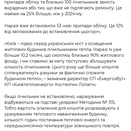
Підприємства, установи, організації
приладів обліку та близько 100 лічильників замість
Уряд» – місцевий рівень»
Про відкриті дані
вкрадених або тих, що вже не підлягають ремонту. Це
Портал Захисників та Захисниць
майже на 25% більше, ніж у 2024-му.
Kyiv International Relations
Важливе під час воєнного стану
Портал даних Києва
Безбар'єрність
Наразі вже встановили 53 нові прилади обліку. Це 12%
Річні звіти
Публічні дашборди
від запланованих до встановлення цьогоріч.
Портал послуг
Гендерна політика
«Київ – лідер серед українських міст з оснащення
Міський застосунок Київ Цифровий
житлових будинків лічильниками тепла. Наразі їх уже
Безбар'єрність
більше 10,2 тисячі, що охоплює близько 90% житлового
Важливе під час воєнного стану
фонду. І ми ставимо за мету поступово збільшувати
Київська міська військова адміністрація
кількість лічильників. Цього року ще більше клієнтів
сплачуватимуть рахунки за фактично спожите
будинком тепло», – зазначив директор СП «Енергозбут»
КП «Київтеплоенерго» Костянтин Лопатін.
Якщо лічильник не встановлено, нарахування
відбуваються на підставі урядової Методики № 315.
Тобто вартість опалення для клієнтів розраховують з
урахуванням теплового навантаження будинку,
кількості годин постачання теплової енергії та
середньомісячної температури зовнішнього повітря.