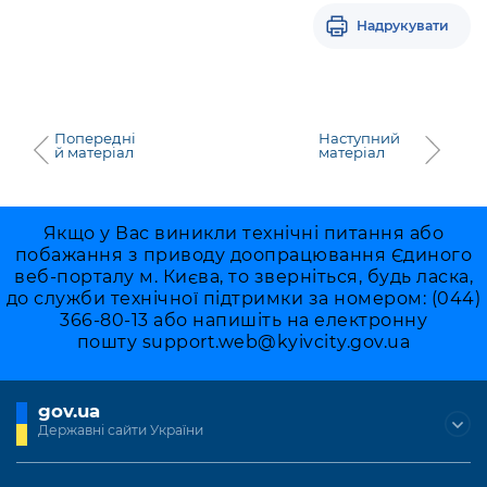
Підприємства, установи, організації
Уряд» – місцевий рівень»
Про відкриті дані
Надрукувати
Портал Захисників та Захисниць
Kyiv International Relations
Важливе під час воєнного стану
Портал даних Києва
Безбар'єрність
Річні звіти
Публічні дашборди
Портал послуг
Попередні
Наступний
Гендерна політика
й матеріал
матеріал
Міський застосунок Київ Цифровий
Безбар'єрність
Важливе під час воєнного стану
Якщо у Вас виникли технічні питання або
Київська міська військова адміністрація
побажання з приводу доопрацювання Єдиного
веб-порталу м. Києва, то зверніться, будь ласка,
до служби технічної підтримки за номером: (044)
366-80-13 або напишіть на електронну
пошту
support.web@kyivcity.gov.ua
gov.ua
Державні сайти України