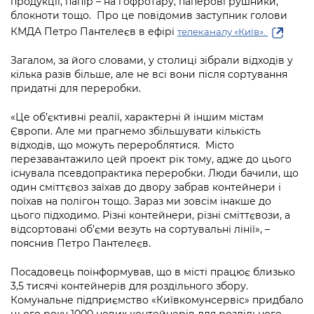
продукції, папір – на гофротару, паперові рушники,
Підприємства, установи, організації
Уряд» – місцевий рівень»
Про відкриті дані
блокноти тощо. Про це повідомив заступник голови
Портал Захисників та Захисниць
КМДА Петро Пантелеєв в ефірі
телеканалу «Київ».
Kyiv International Relations
Важливе під час воєнного стану
Портал даних Києва
Безбар'єрність
Загалом, за його словами, у столиці зібрали відходів у
Річні звіти
Публічні дашборди
кілька разів більше, але не всі вони після сортування
Портал послуг
придатні для переробки.
Гендерна політика
Міський застосунок Київ Цифровий
«Це об’єктивні реалії, характерні й іншим містам
Безбар'єрність
Європи. Але ми прагнемо збільшувати кількість
Важливе під час воєнного стану
відходів, що можуть перероблятися. Місто
Київська міська військова адміністрація
перезавантажило цей проект рік тому, адже до цього
існувала псевдопрактика переробки. Люди бачили, що
один сміттєвоз заїхав до двору забрав контейнери і
поїхав на полігон тощо. Зараз ми зовсім інакше до
цього підходимо. Різні контейнери, різні сміттєвози, а
відсортовані об’єми везуть на сортувальні лінії», –
пояснив Петро Пантелеєв.
Посадовець поінформував, що в місті працює близько
3,5 тисячі контейнерів для роздільного збору.
Комунальне підприємство «Київкомунсервіс» придбало
цього року 1000 нових контейнерів для роздільного