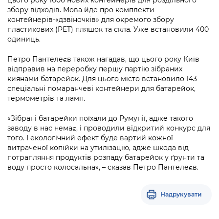
збору відходів. Мова йде про комплекти
контейнерів-«дзвіночків» для окремого збору
пластикових (PET) пляшок та скла. Уже встановили 400
одиниць.
Петро Пантелеєв також нагадав, що цього року Київ
відправив на переробку першу партію зібраних
киянами батарейок. Для цього місто встановило 143
спеціальні помаранчеві контейнери для батарейок,
термометрів та ламп.
«Зібрані батарейки поїхали до Румунії, адже такого
заводу в нас немає, і проводили відкритий конкурс для
того. І екологічний ефект буде вартий кожної
витраченої копійки на утилізацію, адже шкода від
потрапляння продуктів розпаду батарейок у ґрунти та
воду просто колосальна», – сказав Петро Пантелеєв.
Надрукувати