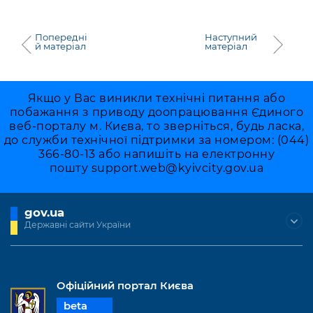
Попередні
Наступний
й матеріал
матеріал
Якщо у Вас виникли технічні питання або
побажання з приводу доопрацювання Єдиного
веб-порталу м. Києва, то зверніться, будь ласка,
до служби технічної підтримки за номером: (044)
366-80-13 або напишіть на електронну
пошту
support.web@kyivcity.gov.ua
gov.ua
Державні сайти України
Офіційний портал Києва
beta