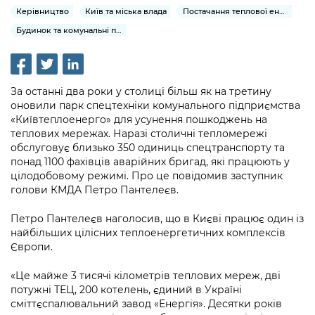
інформації
Рішення та розпорядження
Освіта та навчальні заклади
Керівництво
Київ та міська влада
Постачання теплової енергії та гарячої води
Громадська експертиза
Медіагалерея
Інформація з обмеженим доступом
Портал Послуг
Будинок та комунальні послуги
Проєкти розпоряджень, що
Дороги, транспорт та парковки
Громадський бюджет
Підписатися на новини та анонси від
перебувають на погодженні КМВА
Подати запит онлайн
КМДА / Subscribe to announcements
Навколишнє середовище міста
Консультації з громадськістю
from the KCSA
Рішення Київради
Проекти нормативно-правових та
За останні два роки у столиці більш як на третину
Містобудування та земельні ділянки
Громадська рада
інших актів
оновили парк спецтехніки комунального підприємства
Порядок акредитації медіа /
Контактна інформація
«Київтеплоенерго» для усунення пошкоджень на
Accreditation process
Культура, спорт, дозвілля
Петиції
теплових мережах. Наразі столичні тепломережі
Нормативна база
Графік роботи та прийому громадян
обслуговує близько 350 одиниць спецтранспорту та
Подати журналістський запит /
Бізнес та ліцензування
Відкритий бюджет
понад 1100 фахівців аварійних бригад, які працюють у
Питання і відповіді про публічну
Submitting a media request
Вакансії
цілодобовому режимі. Про це повідомив заступник
інформацію
Фінанси та бюджет
голови КМДА Петро Пантелеєв.
Контактний центр
Зйомки в лікарнях в умовах воєнного
Статистика
Порядок оскарження рішень, дій чи
стану / Rules for media coverage of
Безпека та правопорядок
Петро Пантелеєв наголосив, що в Києві працює один із
Допомога учасникам АТО
бездіяльності розпорядників інформації
hospitals at work under martial law
Звернення громадян
найбільших цілісних теплоенергетичних комплексів
Європи.
Ритуальні послуги
Рада з питань внутрішньо переміщених
Звіти про опрацювання запитів на
Контакти для медіа / Contacts for mass
Регуляторна діяльність
осіб при Київській міській військовій
публічну інформацію
media
«Це майже 3 тисячі кілометрів теплових мереж, дві
Іноземцям / For foreigners
адміністрації
потужні ТЕЦ, 200 котелень, єдиний в Україні
Промисловість і наука Києва
Інформація для споживачів
сміттєспалювальний завод «Енергія». Десятки років
Пам'ятки культурної спадщини
«Ініціатива «Партнерство «Відкритий