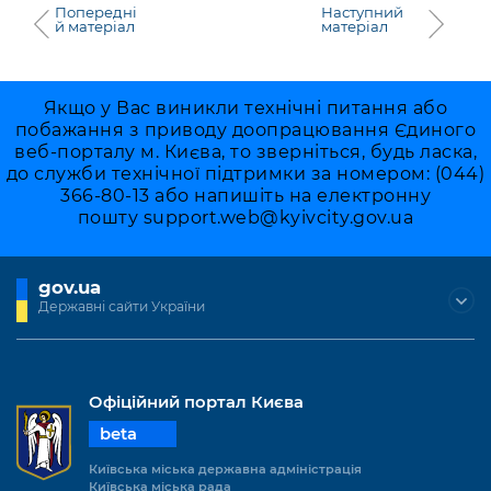
Попередні
Наступний
й матеріал
матеріал
Якщо у Вас виникли технічні питання або
побажання з приводу доопрацювання Єдиного
веб-порталу м. Києва, то зверніться, будь ласка,
до служби технічної підтримки за номером: (044)
366-80-13 або напишіть на електронну
пошту
support.web@kyivcity.gov.ua
gov.ua
Державні сайти України
Офіційний портал Києва
beta
Київська міська державна адміністрація
Київська міська рада