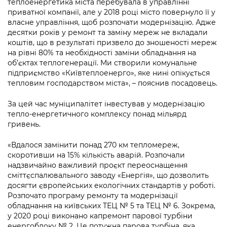
теплоенергетика міста перебувала в управлінні
Підприємства, установи, організації
Уряд» – місцевий рівень»
Про відкриті дані
приватної компанії, але у 2018 році місто повернуло її у
Портал Захисників та Захисниць
власне управління, щоб розпочати модернізацію. Адже
Kyiv International Relations
Важливе під час воєнного стану
Портал даних Києва
десятки років у ремонт та заміну мереж не вкладали
Безбар'єрність
коштів, що в результаті призвело до зношеності мереж
Річні звіти
Публічні дашборди
на рівні 80% та необхідності заміни обладнання на
Портал послуг
об’єктах теплогенерації. Ми створили комунальне
Гендерна політика
підприємство «Київтеплоенерго», яке нині опікується
Міський застосунок Київ Цифровий
тепловим господарством міста», – пояснив посадовець.
Безбар'єрність
Важливе під час воєнного стану
За цей час муніципалітет інвестував у модернізацію
Київська міська військова адміністрація
тепло-енергетичного комплексу понад мільярд
гривень.
«Вдалося замінити понад 270 км тепломереж,
скоротивши на 15% кількість аварій. Розпочали
надзвичайно важливий проєкт переоснащення
сміттєспалювального заводу «Енергія», що дозволить
досягти європейських екологічних стандартів у роботі.
Розпочато програму ремонту та модернізації
обладнання на київських ТЕЦ № 5 та ТЕЦ № 6. Зокрема,
у 2020 році виконано капремонт парової турбіни
енергоблоку № 2. Це потужна парова турбіна, яка