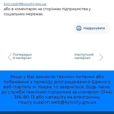
kyiv.codr@kyivcity.gov.ua
або в коментарях на сторінках підприємства у
соціальних мережах.
Надрукувати
Попередні
Наступний
й матеріал
матеріал
Якщо у Вас виникли технічні питання або
побажання з приводу доопрацювання Єдиного
веб-порталу м. Києва, то зверніться, будь ласка,
до служби технічної підтримки за номером: (044)
366-80-13 або напишіть на електронну
пошту
support.web@kyivcity.gov.ua