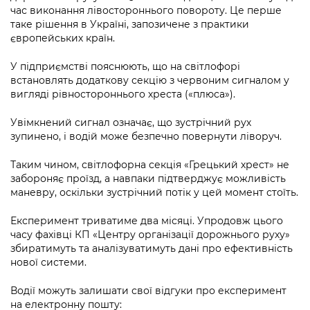
Підприємства, установи, організації
Уряд» – місцевий рівень»
час виконання лівостороннього повороту. Це перше
Про відкриті дані
Портал Захисників та Захисниць
таке рішення в Україні, запозичене з практики
Kyiv International Relations
європейських країн.
Важливе під час воєнного стану
Портал даних Києва
Безбар'єрність
Річні звіти
У підприємстві пояснюють, що на світлофорі
Публічні дашборди
Портал послуг
встановлять додаткову секцію з червоним сигналом у
Гендерна політика
вигляді рівностороннього хреста («плюса»).
Міський застосунок Київ Цифровий
Безбар'єрність
Увімкнений сигнал означає, що зустрічний рух
Важливе під час воєнного стану
зупинено, і водій може безпечно повернути ліворуч.
Київська міська військова адміністрація
Таким чином, світлофорна секція «Грецький хрест» не
забороняє проїзд, а навпаки підтверджує можливість
маневру, оскільки зустрічний потік у цей момент стоїть.
Експеримент триватиме два місяці. Упродовж цього
часу фахівці КП «Центру організації дорожнього руху»
збиратимуть та аналізуватимуть дані про ефективність
нової системи.
Водії можуть залишати свої відгуки про експеримент
на електронну пошту: