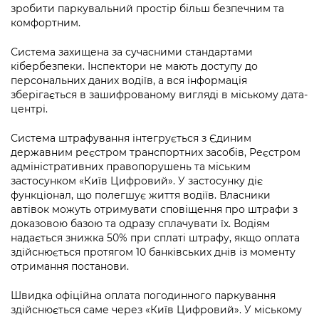
Підприємства, установи, організації
зробити паркувальний простір більш безпечним та
Уряд» – місцевий рівень»
Про відкриті дані
Портал Захисників та Захисниць
комфортним.
Kyiv International Relations
Важливе під час воєнного стану
Портал даних Києва
Безбар'єрність
Система захищена за сучасними стандартами
Річні звіти
кібербезпеки. Інспектори не мають доступу до
Публічні дашборди
Портал послуг
персональних даних водіїв, а вся інформація
Гендерна політика
зберігається в зашифрованому вигляді в міському дата-
центрі.
Міський застосунок Київ Цифровий
Безбар'єрність
Система штрафування інтегрується з Єдиним
Важливе під час воєнного стану
державним реєстром транспортних засобів, Реєстром
Київська міська військова адміністрація
адміністративних правопорушень та міським
застосунком «Київ Цифровий». У застосунку діє
функціонал, що полегшує життя водіїв. Власники
автівок можуть отримувати сповіщення про штрафи з
доказовою базою та одразу сплачувати їх. Водіям
надається знижка 50% при сплаті штрафу, якщо оплата
здійснюється протягом 10 банківських днів із моменту
отримання постанови.
Швидка офіційна оплата погодинного паркування
здійснюється саме через «Київ Цифровий». У міському