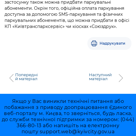
застосунку також можна придбати паркувальні
абонементи. Окрім того, офіційна оплата паркування
доступна за допомогою SMS-паркування та фізичних
паркувальних абонементів, що можна придбати в офісі
КП «Київтранспарксервіс» чи кіосках «Союздрук».
Надрукувати
Попередні
Наступний
й матеріал
матеріал
Якщо у Вас виникли технічні питання або
побажання з приводу доопрацювання Єдиного
веб-порталу м. Києва, то зверніться, будь ласка,
до служби технічної підтримки за номером: (044)
366-80-13 або напишіть на електронну
пошту
support.web@kyivcity.gov.ua