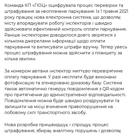
інформації
Рішення та розпорядження
Освіта та навчальні заклади
Громадська експертиза
Команда КП «ГІОЦ» оцифрувала процес перевірки та
Медіагалерея
штрафування за неоплачене паркування. Із 1 травня 2021
Інформація з обмеженим доступом
Портал Послуг
Проєкти розпоряджень, що
Дороги, транспорт та парковки
року працює нова електронна система, що дозволяє
Громадський бюджет
Підписатися на новини та анонси від
перебувають на погодженні КМВА
місту впорядкувати роботу інспекторів і швидко
Подати запит онлайн
КМДА / Subscribe to announcements
здійснювати ефективний контроль оплати паркування.
Навколишнє середовище міста
Консультації з громадськістю
from the KCSA
Рішення Київради
Раніше інспекторам доводилося довго звірятися з
Проекти нормативно-правових та
кількома джерелами інформації щодо оплати
Містобудування та земельні ділянки
Громадська рада
інших актів
Порядок акредитації медіа /
паркування та виписувати штрафи вручну. Тепер увесь
Контактна інформація
Accreditation process
процес штрафування можна здійснити з планшету за
Культура, спорт, дозвілля
Петиції
Нормативна база
кілька хвилин.
Графік роботи та прийому громадян
Подати журналістський запит /
Бізнес та ліцензування
Відкритий бюджет
Питання і відповіді про публічну
Submitting a media request
За номером автівки інспектор миттєво перевірятиме
Вакансії
інформацію
оплату паркування. У разі несплати буде виконано
Фінанси та бюджет
Контактний центр
фотофіксацію та згенеровано доказову базу. Система
Зйомки в лікарнях в умовах воєнного
Статистика
Порядок оскарження рішень, дій чи
також автоматично генерує повідомлення з QR-кодом
стану / Rules for media coverage of
Безпека та правопорядок
Допомога учасникам АТО
бездіяльності розпорядників інформації
про притягнення до адміністративної відповідальності.
hospitals at work under martial law
Звернення громадян
Повідомлення можна буде швидко роздрукувати та
Ритуальні послуги
Рада з питань внутрішньо переміщених
залишити на місці вчинення правопорушення на
Звіти про опрацювання запитів на
Контакти для медіа / Contacts for mass
Регуляторна діяльність
осіб при Київській міській військовій
лобовому склі транспортного засобу.
публічну інформацію
media
Іноземцям / For foreigners
адміністрації
Промисловість і наука Києва
Нова розробка пришвидшує і спрощує процес
Інформація для споживачів
Пам'ятки культурної спадщини
«Ініціатива «Партнерство «Відкритий
штрафування, збирає аналітику порушень і дозволяє