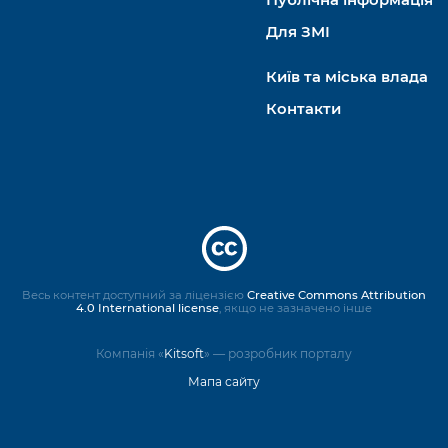
Для ЗМІ
Київ та міська влада
Контакти
Весь контент доступний за ліцензією
Creative Commons Attribution
4.0 International license
, якщо не зазначено інше
Компанія «
Kitsoft
» — розробник порталу
Мапа сайту