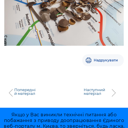
Надрукувати
Попередні
Наступний
й матеріал
матеріал
Якщо у Вас виникли технічні питання або
побажання з приводу доопрацювання Єдиного
веб-порталу м. Києва, то зверніться, будь ласка,