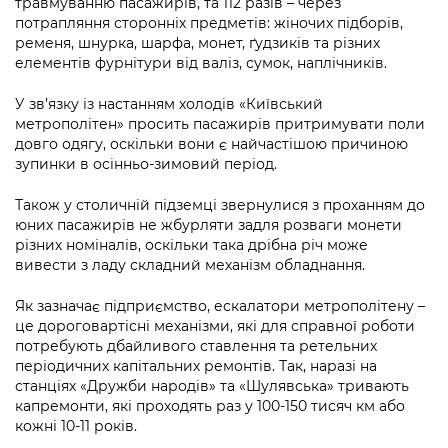
травмуванню пасажирів, та 112 разів – через
Підприємства, установи, організації
Уряд» – місцевий рівень»
Про відкриті дані
потрапляння сторонніх предметів: жіночих підборів,
Портал Захисників та Захисниць
ременя, шнурка, шарфа, монет, ґудзиків та різних
Kyiv International Relations
Важливе під час воєнного стану
Портал даних Києва
елементів фурнітури від валіз, сумок, наплічників.
Безбар'єрність
Річні звіти
Публічні дашборди
У зв’язку із настанням холодів «Київський
Портал послуг
метрополітен» просить пасажирів притримувати поли
Гендерна політика
довго одягу, оскільки вони є найчастішою причиною
Міський застосунок Київ Цифровий
зупинки в осінньо-зимовий період.
Безбар'єрність
Важливе під час воєнного стану
Також у столичній підземці звернулися з проханням до
Київська міська військова адміністрація
юних пасажирів не жбурляти задля розваги монети
різних номіналів, оскільки така дрібна річ може
вивести з ладу складний механізм обладнання.
Як зазначає підприємство, ескалатори метрополітену –
це дороговартісні механізми, які для справної роботи
потребують дбайливого ставлення та ретельних
періодичних капітальних ремонтів. Так, наразі на
станціях «Дружби народів» та «Шулявська» тривають
капремонти, які проходять раз у 100-150 тисяч км або
кожні 10-11 років.