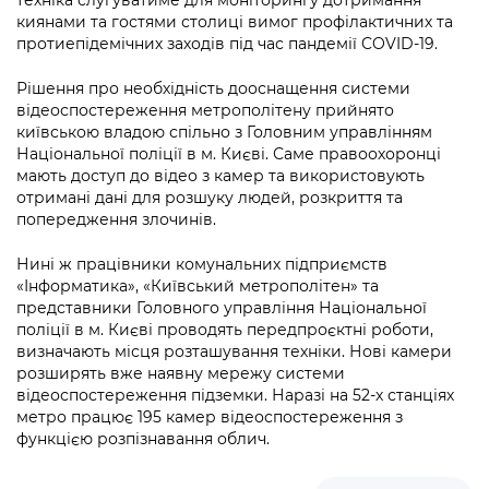
техніка слугуватиме для моніторингу дотримання
Підприємства, установи, організації
Уряд» – місцевий рівень»
Про відкриті дані
киянами та гостями столиці вимог профілактичних та
Портал Захисників та Захисниць
протиепідемічних заходів під час пандемії COVID-19.
Kyiv International Relations
Важливе під час воєнного стану
Портал даних Києва
Безбар'єрність
Рішення про необхідність дооснащення системи
Річні звіти
відеоспостереження метрополітену прийнято
Публічні дашборди
Портал послуг
київською владою спільно з Головним управлінням
Гендерна політика
Національної поліції в м. Києві. Саме правоохоронці
Міський застосунок Київ Цифровий
мають доступ до відео з камер та використовують
Безбар'єрність
отримані дані для розшуку людей, розкриття та
Важливе під час воєнного стану
попередження злочинів.
Київська міська військова адміністрація
Нині ж працівники комунальних підприємств
«Інформатика», «Київський метрополітен» та
представники Головного управління Національної
поліції в м. Києві проводять передпроєктні роботи,
визначають місця розташування техніки. Нові камери
розширять вже наявну мережу системи
відеоспостереження підземки. Наразі на 52-х станціях
метро працює 195 камер відеоспостереження з
функцією розпізнавання облич.