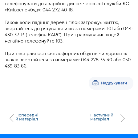
Підприємства, установи, організації
телефонувати до аварійно-диспетчерської служби КО
Уряд» – місцевий рівень»
Про відкриті дані
Портал Захисників та Захисниць
«Київзеленбуд»: 044-272-40-18.
Kyiv International Relations
Важливе під час воєнного стану
Портал даних Києва
Безбар'єрність
Також коли падіння дерев і гілок загрожує життю,
Річні звіти
звертайтесь до рятувальників за номерами: 101 або 044-
Публічні дашборди
Портал послуг
430-37-13 (телефон КАРС). При травмуванні людей
Гендерна політика
негайно телефонуйте 103.
Міський застосунок Київ Цифровий
Безбар'єрність
При несправності світлофорних об’єктів чи дорожніх
знаків звертайтеся за номерами: 044-278-35-40 або 050-
Важливе під час воєнного стану
439-83-66.
Київська міська військова адміністрація
Надрукувати
Попередні
Наступний
й матеріал
матеріал