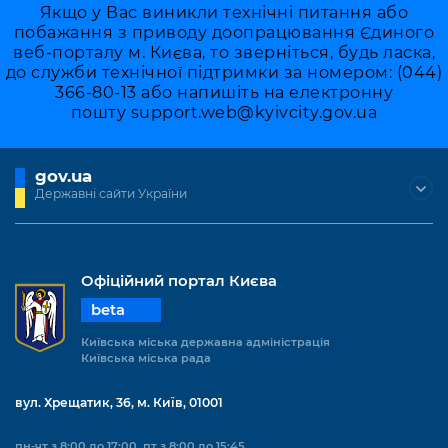
Якщо у Вас виникли технічні питання або
побажання з приводу доопрацювання Єдиного
веб-порталу м. Києва, то зверніться, будь ласка,
до служби технічної підтримки за номером: (044)
366-80-13 або напишіть на електронну
пошту
support.web@kyivcity.gov.ua
gov.ua
Державні сайти України
Офіційний портал Києва
beta
Київська міська державна адміністрація
Київська міська рада
вул. Хрещатик, 36, м. Київ, 01001
пн-чт з 8:00 до 17:00, пт з 8:00 до 15:45