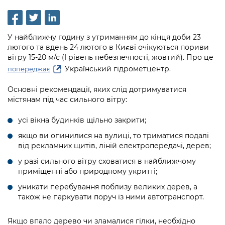
інформації
Рішення та розпорядження
Освіта та навчальні заклади
Громадська експертиза
Медіагалерея
Інформація з обмеженим доступом
Портал Послуг
Проєкти розпоряджень, що
Дороги, транспорт та парковки
Громадський бюджет
Підписатися на новини та анонси від
У найближчу годину з утриманням до кінця доби 23
перебувають на погодженні КМВА
Подати запит онлайн
КМДА / Subscribe to announcements
лютого та вдень 24 лютого в Києві очікуються пориви
Навколишнє середовище міста
Консультації з громадськістю
from the KCSA
вітру 15-20 м/с (I рівень небезпечності, жовтий). Про це
Рішення Київради
Проекти нормативно-правових та
Український гідрометцентр.
попереджає
Містобудування та земельні ділянки
Громадська рада
інших актів
Порядок акредитації медіа /
Контактна інформація
Accreditation process
Основні рекомендації, яких слід дотримуватися
Культура, спорт, дозвілля
Петиції
Нормативна база
містянам під час сильного вітру:
Графік роботи та прийому громадян
Подати журналістський запит /
Бізнес та ліцензування
Відкритий бюджет
Питання і відповіді про публічну
Submitting a media request
усі вікна будинків щільно закрити;
Вакансії
інформацію
Фінанси та бюджет
якщо ви опинилися на вулиці, то триматися подалі
Контактний центр
Зйомки в лікарнях в умовах воєнного
Статистика
від рекламних щитів, ліній електропередачі, дерев;
Порядок оскарження рішень, дій чи
стану / Rules for media coverage of
Безпека та правопорядок
Допомога учасникам АТО
бездіяльності розпорядників інформації
у разі сильного вітру сховатися в найближчому
hospitals at work under martial law
Звернення громадян
приміщенні або природному укритті;
Ритуальні послуги
Рада з питань внутрішньо переміщених
Звіти про опрацювання запитів на
Контакти для медіа / Contacts for mass
Регуляторна діяльність
уникати перебування поблизу великих дерев, а
осіб при Київській міській військовій
публічну інформацію
media
також не паркувати поруч із ними автотранспорт.
Іноземцям / For foreigners
адміністрації
Промисловість і наука Києва
Інформація для споживачів
Пам'ятки культурної спадщини
«Ініціатива «Партнерство «Відкритий
Якщо впало дерево чи зламалися гілки, необхідно