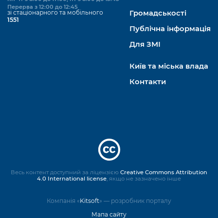
Перерва з 12:00 до 12:45
зі стаціонарного та мобільного
Громадськості
1551
Публічна інформація
Для ЗМІ
Київ та міська влада
Контакти
Весь контент доступний за ліцензією
Creative Commons Attribution
4.0 International license
, якщо не зазначено інше
Компанія «
Kitsoft
» — розробник порталу
Мапа сайту