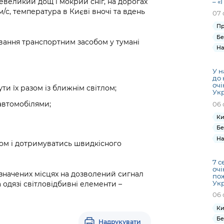
евеликий дощ і мокрий сніг, на дорогах
– «
м/с, температура в Києві вночі та вдень
07 
Пр
Бе
ування транспортним засобом у тумані
На
У н
до 
очі
ти їх разом із ближнім світлом;
Ук
автомобілями;
06 
Ки
Бе
На
ом і дотримуватись швидкісного
7 с
очі
значених місцях на дозволений сигнал
по
Ук
 одязі світловідбивні елементи –
06 
Ки
Бе
Надрукувати