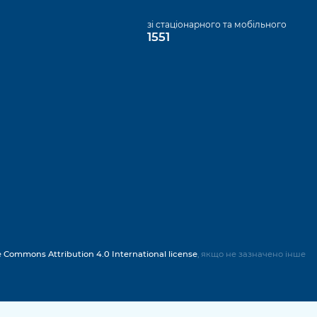
а
зі стаціонарного та мобільного
1551
e Commons Attribution 4.0 International license
, якщо не зазначено інше