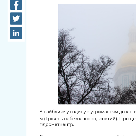
довідки
Структура
Лікарні 
Рішення та розпорядження
Освіта та
Проєкти розпоряджень, що
заклади
перебувають на погодженні
КМВА
Дороги, 
парковки
Навколи
середови
У найближчу годину з утриманням до кінця
м (І рівень небезпечності, жовтий). Про ц
гідрометцентр.