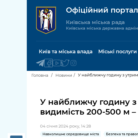
Офіційний портал
Київська міська рада
Київська міська державна адмін
Київ та міська влада
Міські послуги
У найближчу годину з утрим
Головна
Новини
Київський міський голова
Будинок 
послуги
У найближчу годину з 
Київська міська рада
видимість 200-500 м 
Пільги, су
Про Київ
соціальн
04 січня 2024 року, 14:28
Керівництво КМДА
Паспорт, 
Навколишнє середовище міста
Безпека та прав