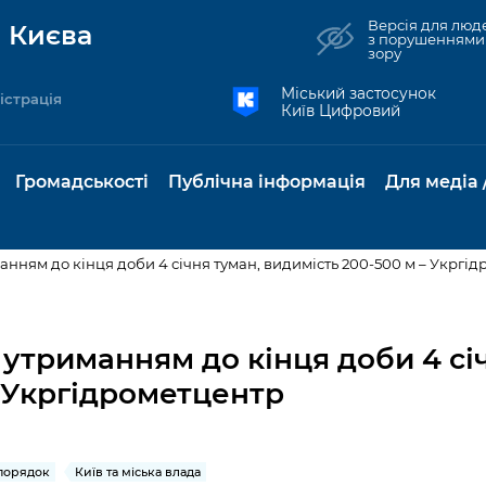
Версія для люд
 Києва
з порушеннями
зору
Міський застосунок
істрація
Київ Цифровий
Громадськості
Публічна інформація
Для медіа 
анням до кінця доби 4 січня туман, видимість 200-500 м – Укргі
та комунальні
Реєстр громадських
Рішення Київради
Доступ до
Містобудування та
Консультації з
Норм
Нови
об'єднань
публічної
земельні ділянки
громадськістю
база
Анон
утриманням до кінця доби 4 сі
Контактна інформація
інформації
– Укргідрометцентр
бсидії та
Громадські слухання
Культура, спорт,
Громадська рад
Питан
Медіа
Графік роботи та прийому
ий захист
Про систему
дозвілля
відпов
рея
Місцеві ініціативи
громадян
Петиції
обліку публічної
публі
свідоцтва та
Бізнес та ліцензування
Підп
інформації
інфо
опорядок
Київ та міська влада