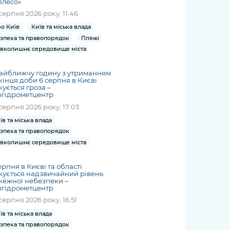
Плесо»
серпня 2026 року, 11:46
о Київ
Київ та міська влада
зпека та правопорядок
Пляжі
вколишнє середовище міста
айближчу годину з утриманням
кінця доби 6 серпня в Києві
кується гроза –
ргідрометцентр
серпня 2026 року, 17:03
їв та міська влада
зпека та правопорядок
вколишнє середовище міста
ерпня в Києві та області
кується надзвичайний рівень
жежної небезпеки –
ргідрометцентр
серпня 2026 року, 16:51
їв та міська влада
зпека та правопорядок