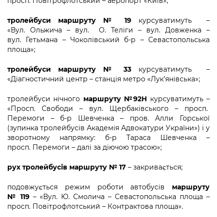
просп. Повітрофлотський – аеропорт «Київ»;
Підприємства, установи, організації
Уряд» – місцевий рівень»
Про відкриті дані
Портал Захисників та Захисниць
тролейбуси маршруту № 19
курсуватимуть –
Kyiv International Relations
Важливе під час воєнного стану
Портал даних Києва
«Вул. Ольжича – вул. О. Теліги – вул. Довженка –
Безбар'єрність
вул. Гетьмана – Чоколівський б-р – Севастопольська
Річні звіти
площа»;
Публічні дашборди
Портал послуг
Гендерна політика
тролейбуси маршруту № 33
курсуватимуть –
Міський застосунок Київ Цифровий
«Діагностичний центр – станція метро «Лук’янівська»;
Безбар'єрність
Важливе під час воєнного стану
тролейбуси нічного
маршруту №92Н
курсуватимуть –
Київська міська військова адміністрація
«Просп. Свободи – вул. Щербаківського – просп.
Перемоги – б-р Шевченка – пров. Алли Горської
(зупинка тролейбусів Академія Адвокатури України») і у
зворотному напрямку: б-р Тараса Шевченка –
просп. Перемоги – далі за діючою трасою»;
рух
тролейбусів маршруту № 17
– закривається;
подовжується режим роботи автобусів
маршруту
№ 119
– «Вул. Ю. Смолича – Севастопольська площа –
просп. Повітрофлотський – Контрактова площа».