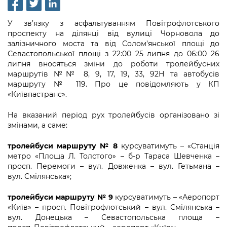
інформації
Рішення та розпорядження
Освіта та навчальні заклади
Громадська експертиза
Медіагалерея
Інформація з обмеженим доступом
Портал Послуг
У зв’язку з асфальтуванням Повітрофлотського
Проєкти розпоряджень, що
Дороги, транспорт та парковки
Громадський бюджет
Підписатися на новини та анонси від
проспекту на ділянці від вулиці Чорновола до
перебувають на погодженні КМВА
Подати запит онлайн
залізничного моста та від Солом’янської площі до
КМДА / Subscribe to announcements
Навколишнє середовище міста
Консультації з громадськістю
Севастопольської площі з 22:00 25 липня до 06:00 26
from the KCSA
Рішення Київради
липня вносяться зміни до роботи тролейбусних
Проекти нормативно-правових та
Містобудування та земельні ділянки
Громадська рада
маршрутів №№ 8, 9, 17, 19, 33, 92Н та автобусів
інших актів
Порядок акредитації медіа /
Контактна інформація
маршруту № 119. Про це повідомляють у КП
Accreditation process
Культура, спорт, дозвілля
Петиції
«Київпастранс».
Нормативна база
Графік роботи та прийому громадян
Подати журналістський запит /
Бізнес та ліцензування
На вказаний період рух тролейбусів організовано зі
Відкритий бюджет
Питання і відповіді про публічну
Submitting a media request
Вакансії
змінами, а саме:
інформацію
Фінанси та бюджет
Контактний центр
Зйомки в лікарнях в умовах воєнного
Статистика
тролейбуси маршруту № 8
курсуватимуть – «Станція
Порядок оскарження рішень, дій чи
стану / Rules for media coverage of
метро «Площа Л. Толстого» – б-р Тараса Шевченка –
Безпека та правопорядок
Допомога учасникам АТО
бездіяльності розпорядників інформації
hospitals at work under martial law
Звернення громадян
просп. Перемоги – вул. Довженка – вул. Гетьмана –
вул. Смілянська»;
Ритуальні послуги
Рада з питань внутрішньо переміщених
Звіти про опрацювання запитів на
Контакти для медіа / Contacts for mass
Регуляторна діяльність
осіб при Київській міській військовій
публічну інформацію
media
тролейбуси маршруту № 9
курсуватимуть – «Аеропорт
Іноземцям / For foreigners
адміністрації
«Київ» – просп. Повітрофлотський – вул. Смілянська –
Промисловість і наука Києва
Інформація для споживачів
вул. Донецька – Севастопольська площа –
Пам'ятки культурної спадщини
«Ініціатива «Партнерство «Відкритий