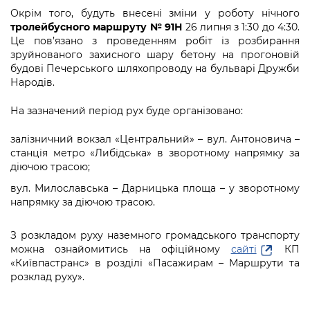
Окрім того, будуть внесені зміни у роботу нічного
тролейбусного маршруту № 91Н
26 липня з 1:30 до 4:30.
Це пов’язано з проведенням робіт із розбирання
зруйнованого захисного шару бетону на прогоновій
будові Печерського шляхопроводу на бульварі Дружби
Народів.
На зазначений період рух буде організовано:
залізничний вокзал «Центральний» – вул. Антоновича –
станція метро «Либідська» в зворотному напрямку за
діючою трасою;
вул. Милославська – Дарницька площа – у зворотному
напрямку за діючою трасою.
З розкладом руху наземного громадського транспорту
можна ознайомитись на офіційному
сайті
КП
«Київпастранс» в розділі «Пасажирам – Маршрути та
розклад руху».