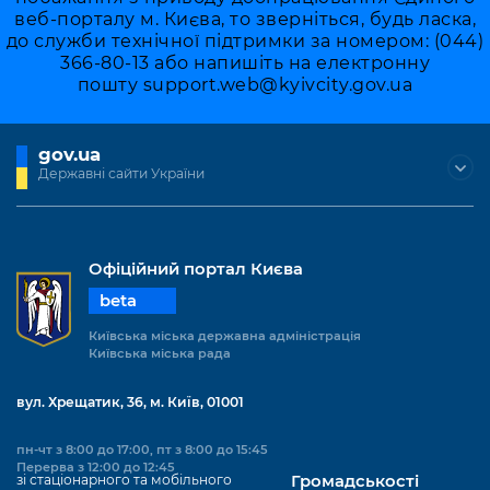
Підприємства, установи, організації
Уряд» – місцевий рівень»
веб-порталу м. Києва, то зверніться, будь ласка,
Про відкриті дані
Портал Захисників та Захисниць
до служби технічної підтримки за номером: (044)
Kyiv International Relations
Важливе під час воєнного стану
366-80-13 або напишіть на електронну
Портал даних Києва
Безбар'єрність
пошту
support.web@kyivcity.gov.ua
Річні звіти
Публічні дашборди
Портал послуг
Гендерна політика
gov.ua
Міський застосунок Київ Цифровий
Державні сайти України
Безбар'єрність
Важливе під час воєнного стану
Київська міська військова адміністрація
Офіційний портал Києва
beta
Київська міська державна адміністрація
Київська міська рада
вул. Хрещатик, 36, м. Київ, 01001
пн-чт з 8:00 до 17:00, пт з 8:00 до 15:45
Перерва з 12:00 до 12:45
зі стаціонарного та мобільного
Громадськості