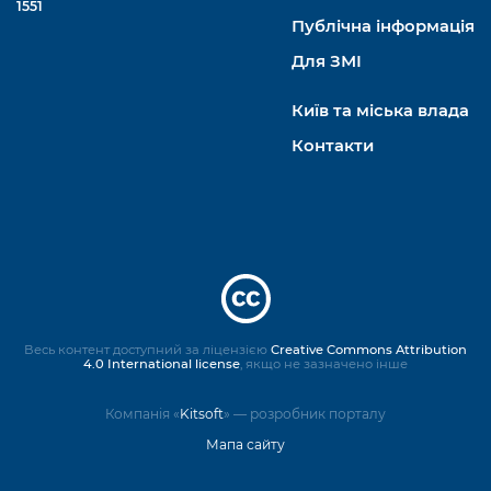
1551
Публічна інформація
Для ЗМІ
Київ та міська влада
Контакти
Весь контент доступний за ліцензією
Creative Commons Attribution
4.0 International license
, якщо не зазначено інше
Компанія «
Kitsoft
» — розробник порталу
Мапа сайту