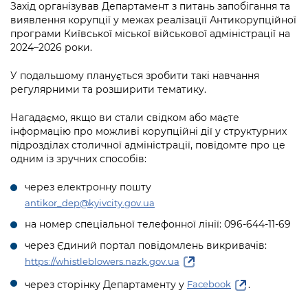
Підприємства, установи, організації
Захід організував Департамент з питань запобігання та
Уряд» – місцевий рівень»
Про відкриті дані
Портал Захисників та Захисниць
виявлення корупції у межах реалізації Антикорупційної
Kyiv International Relations
програми Київської міської військової адміністрації на
Важливе під час воєнного стану
Портал даних Києва
2024–2026 роки.
Безбар'єрність
Річні звіти
Публічні дашборди
У подальшому планується зробити такі навчання
Портал послуг
регулярними та розширити тематику.
Гендерна політика
Міський застосунок Київ Цифровий
Нагадаємо, якщо ви стали свідком або маєте
Безбар'єрність
інформацію про можливі корупційні дії у структурних
Важливе під час воєнного стану
підрозділах столичної адміністрації, повідомте про це
Київська міська військова адміністрація
одним із зручних способів:
через електронну пошту
antikor_dep@kyivcity.gov.ua
на номер спеціальної телефонної лінії: 096-644-11-69
через Єдиний портал повідомлень викривачів:
https://whistleblowers.nazk.gov.ua
через сторінку Департаменту у
.
Facebook