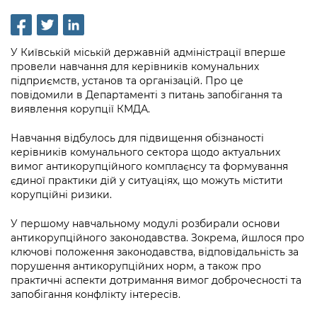
інформації
Рішення та розпорядження
Освіта та навчальні заклади
Громадська експертиза
Медіагалерея
Інформація з обмеженим доступом
Портал Послуг
Проєкти розпоряджень, що
Дороги, транспорт та парковки
Громадський бюджет
Підписатися на новини та анонси від
У Київській міській державній адміністрації вперше
перебувають на погодженні КМВА
Подати запит онлайн
КМДА / Subscribe to announcements
провели навчання для керівників комунальних
Навколишнє середовище міста
Консультації з громадськістю
from the KCSA
підприємств, установ та організацій. Про це
Рішення Київради
Проекти нормативно-правових та
повідомили в Департаменті з питань запобігання та
Містобудування та земельні ділянки
Громадська рада
інших актів
Порядок акредитації медіа /
виявлення корупції КМДА.
Контактна інформація
Accreditation process
Культура, спорт, дозвілля
Петиції
Нормативна база
Навчання відбулось для підвищення обізнаності
Графік роботи та прийому громадян
керівників комунального сектора щодо актуальних
Подати журналістський запит /
Бізнес та ліцензування
Відкритий бюджет
Питання і відповіді про публічну
вимог антикорупційного комплаєнсу та формування
Submitting a media request
Вакансії
інформацію
єдиної практики дій у ситуаціях, що можуть містити
Фінанси та бюджет
Контактний центр
корупційні ризики.
Зйомки в лікарнях в умовах воєнного
Статистика
Порядок оскарження рішень, дій чи
стану / Rules for media coverage of
Безпека та правопорядок
Допомога учасникам АТО
У першому навчальному модулі розбирали основи
бездіяльності розпорядників інформації
hospitals at work under martial law
Звернення громадян
антикорупційного законодавства. Зокрема, йшлося про
Ритуальні послуги
Рада з питань внутрішньо переміщених
ключові положення законодавства, відповідальність за
Звіти про опрацювання запитів на
Контакти для медіа / Contacts for mass
Регуляторна діяльність
осіб при Київській міській військовій
порушення антикорупційних норм, а також про
публічну інформацію
media
Іноземцям / For foreigners
практичні аспекти дотримання вимог доброчесності та
адміністрації
Промисловість і наука Києва
запобігання конфлікту інтересів.
Інформація для споживачів
Пам'ятки культурної спадщини
«Ініціатива «Партнерство «Відкритий