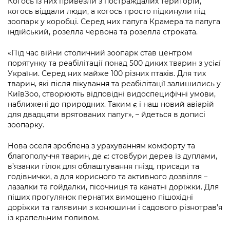
Когось із них привезли з постраждалих територій,
Підприємства, установи, організації
Уряд» – місцевий рівень»
Про відкриті дані
когось віддали люди, а когось просто підкинули під
Портал Захисників та Захисниць
зоопарк у коробці. Серед них папуга Крамера та папуга
Kyiv International Relations
Важливе під час воєнного стану
Портал даних Києва
індійський, розелла червона та розелла строката.
Безбар'єрність
Річні звіти
«Під час війни столичний зоопарк став центром
Публічні дашборди
Портал послуг
порятунку та реабілітації понад 500 диких тварин з усієї
Гендерна політика
України. Серед них майже 100 різних птахів. Для тих
Міський застосунок Київ Цифровий
тварин, які після лікування та реабілітації залишились у
Безбар'єрність
КиївЗоо, створюють відповідні видоспецифічні умови,
Важливе під час воєнного стану
наближені до природних. Таким є і наш новий авіарій
Київська міська військова адміністрація
для двадцяти врятованих папуг», – йдеться в дописі
зоопарку.
Нова оселя зроблена з урахуванням комфорту та
благополуччя тварин, де є: стовбури дерев із дуплами,
в’язанки гілок для облаштування гнізд, присади та
годівнички, а для корисного та активного дозвілля –
лазалки та гойдалки, пісочниця та канатні доріжки. Для
піших прогулянок пернатих вимощено пішохідні
доріжки та галявини з конюшини і садового різнотрав’я
із крапельним поливом.