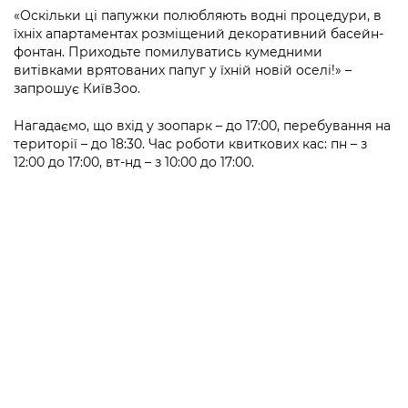
«Оскільки ці папужки полюбляють водні процедури, в
їхніх апартаментах розміщений декоративний басейн-
фонтан. Приходьте помилуватись кумедними
витівками врятованих папуг у їхній новій оселі!» –
запрошує КиївЗоо.
Нагадаємо, що вхід у зоопарк – до 17:00, перебування на
території – до 18:30. Час роботи квиткових кас: пн – з
12:00 до 17:00, вт-нд – з 10:00 до 17:00.