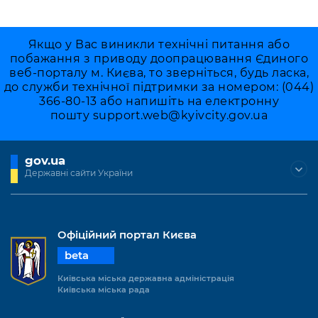
Якщо у Вас виникли технічні питання або
побажання з приводу доопрацювання Єдиного
веб-порталу м. Києва, то зверніться, будь ласка,
до служби технічної підтримки за номером: (044)
366-80-13 або напишіть на електронну
пошту
support.web@kyivcity.gov.ua
gov.ua
Державні сайти України
Офіційний портал Києва
beta
Київська міська державна адміністрація
Київська міська рада