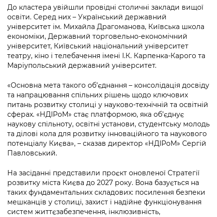
Підприємства, установи, організації
Уряд» – місцевий рівень»
До кластера увійшли провідні столичні заклади вищої
Про відкриті дані
Портал Захисників та Захисниць
освіти. Серед них – Український державний
Kyiv International Relations
університет ім. Михайла Драгоманова, Київська школа
Важливе під час воєнного стану
Портал даних Києва
Безбар'єрність
економіки, Державний торговельно-економічний
Річні звіти
університет, Київський національний університет
Публічні дашборди
Портал послуг
театру, кіно і телебачення імені І.К. Карпенка-Карого та
Гендерна політика
Маріупольський державний університет.
Міський застосунок Київ Цифровий
Безбар'єрність
«Основна мета такого об’єднання – консолідація досвіду
та напрацювання спільних рішень щодо ключових
Важливе під час воєнного стану
Київська міська військова адміністрація
питань розвитку столиці у науково-технічній та освітній
сферах. «НДІРоМ» стає платформою, яка об’єднує
наукову спільноту, освітні установи, студентську молодь
та ділові кола для розвитку інноваційного та наукового
потенціалу Києва», – сказав директор «НДІРоМ» Сергій
Павловський.
На засіданні представили проєкт оновленої Стратегії
розвитку міста Києва до 2027 року. Вона базується на
таких фундаментальних складових: посилення безпеки
мешканців у столиці, захист і надійне функціонування
систем життєзабезпечення, інклюзивність,