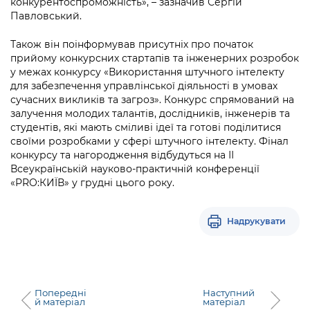
конкурентоспроможність», – зазначив Сергій
Павловський.
Також він поінформував присутніх про початок
прийому конкурсних стартапів та інженерних розробок
у межах конкурсу «Використання штучного інтелекту
для забезпечення управлінської діяльності в умовах
сучасних викликів та загроз». Конкурс спрямований на
залучення молодих талантів, дослідників, інженерів та
студентів, які мають сміливі ідеї та готові поділитися
своїми розробками у сфері штучного інтелекту. Фінал
конкурсу та нагородження відбудуться на ІІ
Всеукраїнській науково-практичній конференції
«PRO:КИЇВ» у грудні цього року.
Надрукувати
Попередні
Наступний
й матеріал
матеріал