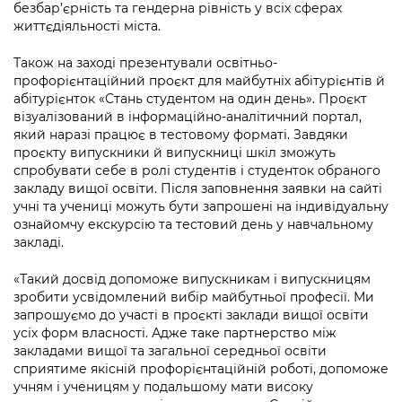
безбар’єрність та гендерна рівність у всіх сферах
життєдіяльності міста.
Також на заході презентували освітньо-
профорієнтаційний проєкт для майбутніх абітурієнтів й
абітурієнток «Стань студентом на один день». Проєкт
візуалізований в інформаційно-аналітичний портал,
який наразі працює в тестовому форматі. Завдяки
проєкту випускники й випускниці шкіл зможуть
спробувати себе в ролі студентів і студенток обраного
закладу вищої освіти. Після заповнення заявки на сайті
учні та учениці можуть бути запрошені на індивідуальну
ознайомчу екскурсію та тестовий день у навчальному
закладі.
«Такий досвід допоможе випускникам і випускницям
зробити усвідомлений вибір майбутньої професії. Ми
запрошуємо до участі в проєкті заклади вищої освіти
усіх форм власності. Адже таке партнерство між
закладами вищої та загальної середньої освіти
сприятиме якісній профорієнтаційній роботі, допоможе
учням і ученицям у подальшому мати високу