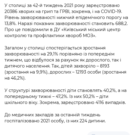
інформації
Рішення та розпорядження
Освіта та навчальні заклади
У столиці за 42-й тиждень 2021 року зареєстровано
Громадська експертиза
Медіагалерея
20386 хворих на грип та ГРВІ, зокрема, і на COVID-19.
Інформація з обмеженим доступом
Портал Послуг
Проєкти розпоряджень, що
Дороги, транспорт та парковки
Рівень захворюваності нижчий епідемічного порогу на
Громадський бюджет
Підписатися на новини та анонси від
перебувають на погодженні КМВА
13,8%. Наразі показник захворюваності становить 688,2.
Подати запит онлайн
КМДА / Subscribe to announcements
Про це повідомили в ДУ «Київський міський центр
Навколишнє середовище міста
Консультації з громадськістю
from the KCSA
контролю та профілактики хвороб МОЗ».
Рішення Київради
Проекти нормативно-правових та
Містобудування та земельні ділянки
Громадська рада
інших актів
Порядок акредитації медіа /
Загалом у столиці спостерігається зростання
Контактна інформація
Accreditation process
захворюваності на 29,1% порівняно із попереднім
Культура, спорт, дозвілля
Петиції
Нормативна база
тижнем, що відбулося за рахунок як дорослого, так і
Графік роботи та прийому громадян
Подати журналістський запит /
дитячого населення. Так, дітей захворіло – 8193
Бізнес та ліцензування
Відкритий бюджет
Питання і відповіді про публічну
Submitting a media request
(зростання на 9,9%), дорослих – 12193 особи (зростання
Вакансії
інформацію
на 46,2%).
Фінанси та бюджет
Контактний центр
Зйомки в лікарнях в умовах воєнного
Статистика
Порядок оскарження рішень, дій чи
У структурі захворюваності діти становлять 40,2%, а на
стану / Rules for media coverage of
Безпека та правопорядок
Допомога учасникам АТО
бездіяльності розпорядників інформації
попередньому тижні – 47,2%. Із них 50,2% – діти
hospitals at work under martial law
Звернення громадян
шкільного віку. Зокрема, зареєстровано 4116 випадків.
Ритуальні послуги
Рада з питань внутрішньо переміщених
Звіти про опрацювання запитів на
Контакти для медіа / Contacts for mass
Регуляторна діяльність
осіб при Київській міській військовій
До медичних закладів за останній тиждень
публічну інформацію
media
Іноземцям / For foreigners
адміністрації
госпіталізовано 2021 особу, із них 224 дитини.
Промисловість і наука Києва
Інформація для споживачів
Пам'ятки культурної спадщини
«Ініціатива «Партнерство «Відкритий