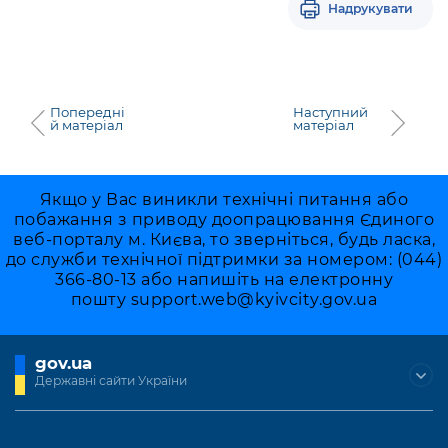
Підприємства, установи, організації
Надрукувати
Уряд» – місцевий рівень»
Про відкриті дані
Портал Захисників та Захисниць
Kyiv International Relations
Важливе під час воєнного стану
Портал даних Києва
Безбар'єрність
Річні звіти
Публічні дашборди
Попередні
Наступний
Портал послуг
й матеріал
матеріал
Гендерна політика
Міський застосунок Київ Цифровий
Безбар'єрність
Важливе під час воєнного стану
Якщо у Вас виникли технічні питання або
Київська міська військова адміністрація
побажання з приводу доопрацювання Єдиного
веб-порталу м. Києва, то зверніться, будь ласка,
до служби технічної підтримки за номером: (044)
366-80-13 або напишіть на електронну
пошту
support.web@kyivcity.gov.ua
gov.ua
Державні сайти України