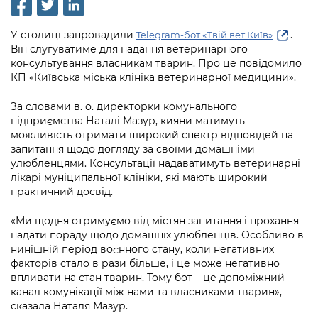
інформації
Рішення та розпорядження
Освіта та навчальні заклади
Громадська експертиза
Медіагалерея
Інформація з обмеженим доступом
Портал Послуг
У столиці запровадили
.
Telegram-бот «Твій вет Київ»
Проєкти розпоряджень, що
Дороги, транспорт та парковки
Громадський бюджет
Підписатися на новини та анонси від
Він слугуватиме для надання ветеринарного
перебувають на погодженні КМВА
Подати запит онлайн
КМДА / Subscribe to announcements
консультування власникам тварин. Про це повідомило
Навколишнє середовище міста
Консультації з громадськістю
КП «Київська міська клініка ветеринарної медицини».
from the KCSA
Рішення Київради
Проекти нормативно-правових та
Містобудування та земельні ділянки
Громадська рада
інших актів
За словами в. о. директорки комунального
Порядок акредитації медіа /
Контактна інформація
підприємства Наталі Мазур, кияни матимуть
Accreditation process
Культура, спорт, дозвілля
Петиції
можливість отримати широкий спектр відповідей на
Нормативна база
Графік роботи та прийому громадян
запитання щодо догляду за своїми домашніми
Подати журналістський запит /
Бізнес та ліцензування
Відкритий бюджет
улюбленцями. Консультації надаватимуть ветеринарні
Питання і відповіді про публічну
Submitting a media request
Вакансії
лікарі муніципальної клініки, які мають широкий
інформацію
Фінанси та бюджет
практичний досвід.
Контактний центр
Зйомки в лікарнях в умовах воєнного
Статистика
Порядок оскарження рішень, дій чи
стану / Rules for media coverage of
Безпека та правопорядок
«Ми щодня отримуємо від містян запитання і прохання
Допомога учасникам АТО
бездіяльності розпорядників інформації
hospitals at work under martial law
Звернення громадян
надати пораду щодо домашніх улюбленців. Особливо в
нинішній період воєнного стану, коли негативних
Ритуальні послуги
Рада з питань внутрішньо переміщених
Звіти про опрацювання запитів на
Контакти для медіа / Contacts for mass
Регуляторна діяльність
факторів стало в рази більше, і це може негативно
осіб при Київській міській військовій
публічну інформацію
media
впливати на стан тварин. Тому бот – це допоміжний
Іноземцям / For foreigners
адміністрації
канал комунікації між нами та власниками тварин», –
Промисловість і наука Києва
Інформація для споживачів
сказала Наталя Мазур.
Пам'ятки культурної спадщини
«Ініціатива «Партнерство «Відкритий