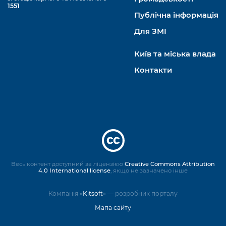
1551
Публічна інформація
Для ЗМІ
Київ та міська влада
Контакти
Весь контент доступний за ліцензією
Creative Commons Attribution
4.0 International license
, якщо не зазначено інше
Компанія «
Kitsoft
» — розробник порталу
Мапа сайту