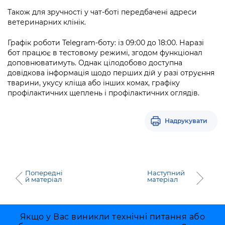
Підприємства, установи, організації
Уряд» – місцевий рівень»
Про відкриті дані
Також для зручності у чат-боті передбачені адреси
Портал Захисників та Захисниць
ветеринарних клінік.
Kyiv International Relations
Важливе під час воєнного стану
Портал даних Києва
Безбар'єрність
Графік роботи Telegram-боту: із 09:00 до 18:00. Наразі
Річні звіти
Публічні дашборди
бот працює в тестовому режимі, згодом функціонал
Портал послуг
доповнюватимуть. Однак цілодобово доступна
Гендерна політика
довідкова інформація щодо перших дій у разі отруєння
Міський застосунок Київ Цифровий
тварини, укусу кліща або інших комах, графіку
Безбар'єрність
профілактичних щеплень і профілактичних оглядів.
Важливе під час воєнного стану
Київська міська військова адміністрація
Надрукувати
Попередні
Наступний
й матеріал
матеріал
Якщо у Вас виникли технічні питання або