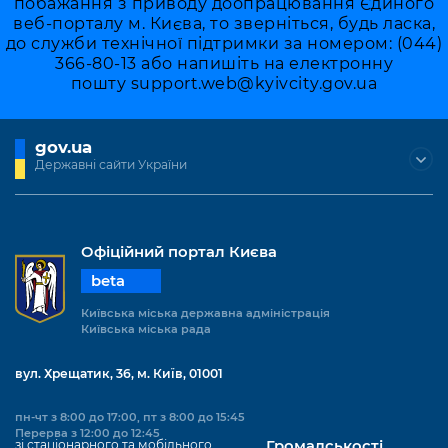
побажання з приводу доопрацювання Єдиного
веб-порталу м. Києва, то зверніться, будь ласка,
до служби технічної підтримки за номером: (044)
366-80-13 або напишіть на електронну
пошту
support.web@kyivcity.gov.ua
gov.ua
Державні сайти України
Офіційний портал Києва
beta
Київська міська державна адміністрація
Київська міська рада
вул. Хрещатик, 36, м. Київ, 01001
пн-чт з 8:00 до 17:00, пт з 8:00 до 15:45
Перерва з 12:00 до 12:45
зі стаціонарного та мобільного
Громадськості