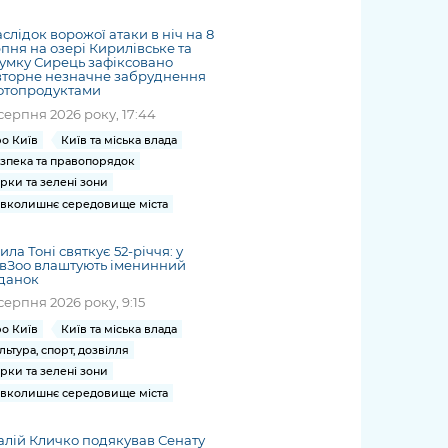
жет
Річні звіти
Києва
журналіст
міській військовій
coverage
Портал послуг
док
и та
ський
адміністрації
слідок ворожої атаки в ніч на 8
of
нтр
Гендерна політика
пня на озері Кирилівське та
Публічні
рження
и від
запит /
hospitals
умку Сирець зафіксовано
Міський застосунок Київ
дашборди
ь, дій чи
 /
«Ініціатива
вторне незначне забруднення
Submitting
at work
Безбар'єрність
фтопродуктами
Цифровий
яльності
ribe
«Партнерство
a media
under
серпня 2026 року, 17:44
рядників
«Відкритий Уряд» –
request
martial law
Київська міська військова
Важливе під час
о Київ
Київ та міська влада
мації
unce
місцевий рівень»
адміністрація
воєнного стану
зпека та правопорядок
s
Контакти
рки та зелені зони
 про
Важливе під час
the
для медіа
вколишнє середовище міста
цювання
воєнного стану
/ Contacts
ів на
for mass
ила Тоні святкує 52-річчя: у
чну
media
вЗоо влаштують іменинний
данок
рмацію
серпня 2026 року, 9:15
о Київ
Київ та міська влада
льтура, спорт, дозвілля
рки та зелені зони
вколишнє середовище міста
алій Кличко подякував Сенату