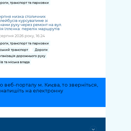
роги, транспорт та парковки
ерпня низка столичних
лейбусів курсуватиме зі
нами руху через ремонт на вул.
я Іллєнка: перелік маршрутів
серпня 2026 року, 16:24
роги, транспорт та парковки
ський транспорт
Дороги
ганізація дорожнього руху
їв та міська влада
веб-порталу м. Києва, то зверніться,
о напишіть на електронну