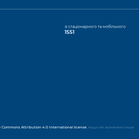
а
зі стаціонарного та мобільного
1551
e Commons Attribution 4.0 International license
, якщо не зазначено інше