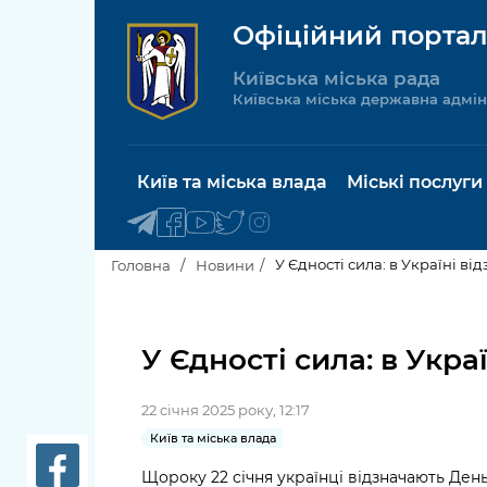
Офіційний портал
Київська міська рада
Київська міська державна адмін
Київ та міська влада
Міські послуги
У Єдності сила: в Україні в
Головна
Новини
Київський міський голова
Будинок 
послуги
У Єдності сила: в Укр
Київська міська рада
Пільги, су
22 січня 2025 року, 12:17
Про Київ
соціальн
Київ та міська влада
Керівництво КМДА
Паспорт, 
Щороку 22 січня українці відзначають Ден