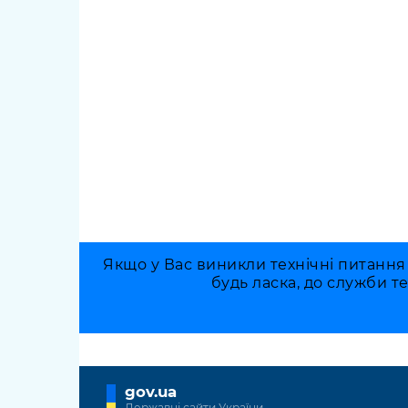
Якщо у Вас виникли технічні питання
будь ласка, до служби т
gov.ua
Державні сайти України