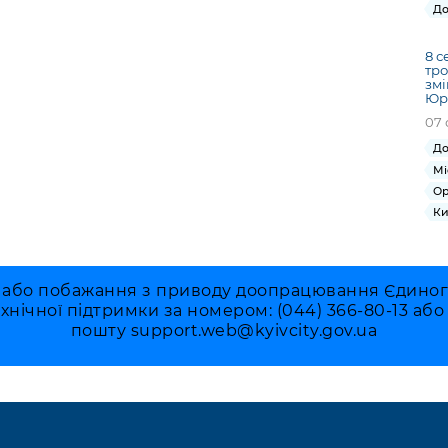
До
8 с
тро
змі
Юрі
07 
До
Мі
Ор
Ки
 або побажання з приводу доопрацювання Єдиного 
ехнічної підтримки за номером: (044) 366-80-13 аб
пошту
support.web@kyivcity.gov.ua