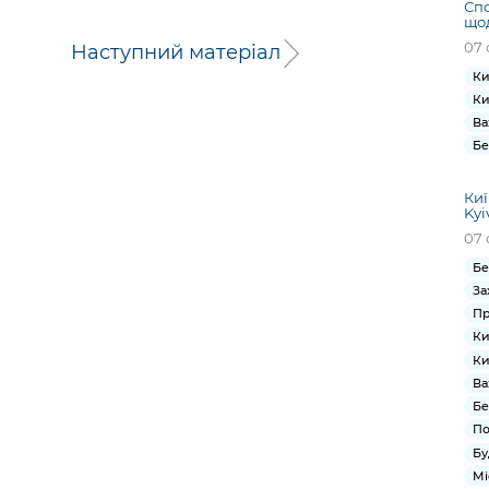
Спо
щод
07 
Наступний матеріал
Ки
Ки
Ва
Бе
Киї
Kyi
07 
Бе
За
Пр
Ки
Ки
Ва
Бе
По
Бу
Мі