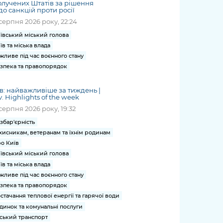
лучених Штатів за рішення
о санкцій проти росії
серпня 2026 року, 22:24
ївський міський голова
їв та міська влада
жливе під час воєнного стану
зпека та правопорядок
в: найважливіше за тиждень |
v. Highlights of the week
серпня 2026 року, 19:32
збар'єрність
хисникам, ветеранам та їхнім родинам
о Київ
ївський міський голова
їв та міська влада
жливе під час воєнного стану
зпека та правопорядок
стачання теплової енергії та гарячої води
динок та комунальні послуги
ський транспорт