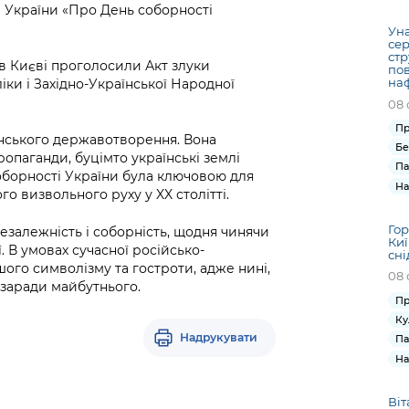
Громадська
Вакансії
Відкритий бюд
ся на
 України «Про День соборності
експертиза
Фінанси та бюджет
Інформація з
Поря
новин
Уна
Статистика
Контактний це
сер
та медицина
обмеженим
оска
анонс
стр
Громадський
Безпека та
 в Києві проголосили Акт злуки
доступом
рішен
КМДА
по
Звернення громадян
на
іки і Західно-Української Народної
 навчальні
бюджет
правопорядок
безді
Subsc
08 
Подати запит
розпо
to
Регуляторна діяльність
Ритуальні послуги
Пр
онлайн
інфор
anno
їнського державотворення. Вона
транспорт та
Бе
ment
опаганди, буцімто українські землі
Іноземцям / For
Па
Проекти
Звіти
from 
соборності України була ключовою для
foreigners
На
нормативно-
опра
го визвольного руху у XX столітті.
KCSA
шнє
правових та
запит
ще міста
Гор
інших актів
езалежність і соборність, щодня чинячи
публі
Киї
 В умовах сучасної російсько-
сні
інфо
шого символізму та гостроти, адже нині,
08 
я заради майбутнього.
Пр
Ку
Надрукувати
Па
На
Віт