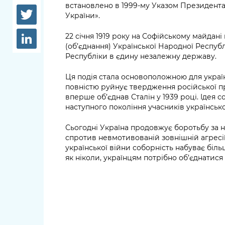
довідки
встановлено в 1999-му Указом Президента
Структура
України».
Лікарні 
Рішення та розпорядження
22 січня 1919 року на Софійському майдані
(об’єднання) Української Народної Республ
Освіта та
Проєкти розпоряджень, що
Республіки в єдину незалежну державу.
заклади
перебувають на погодженні
Ця подія стала основоположною для укра
КМВА
Дороги, 
повністю руйнує твердження російської пр
парковки
вперше об’єднав Сталін у 1939 році. Ідея 
наступного покоління учасників українсько
Навколи
середови
Сьогодні Україна продовжує боротьбу за н
спротив невмотивованій зовнішній агресії.
української війни соборність набуває біль
як ніколи, українцям потрібно об’єднатис