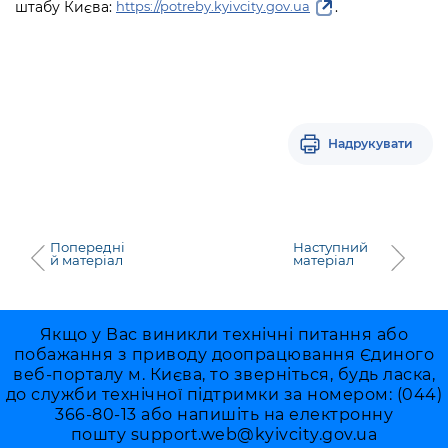
Підприємства, установи, організації
штабу Києва:
.
https://potreby.kyivcity.gov.ua
Уряд» – місцевий рівень»
Про відкриті дані
Портал Захисників та Захисниць
Kyiv International Relations
Важливе під час воєнного стану
Портал даних Києва
Безбар'єрність
Річні звіти
Публічні дашборди
Портал послуг
Гендерна політика
Надрукувати
Міський застосунок Київ Цифровий
Безбар'єрність
Важливе під час воєнного стану
Київська міська військова адміністрація
Попередні
Наступний
й матеріал
матеріал
Якщо у Вас виникли технічні питання або
побажання з приводу доопрацювання Єдиного
веб-порталу м. Києва, то зверніться, будь ласка,
до служби технічної підтримки за номером: (044)
366-80-13 або напишіть на електронну
пошту
support.web@kyivcity.gov.ua