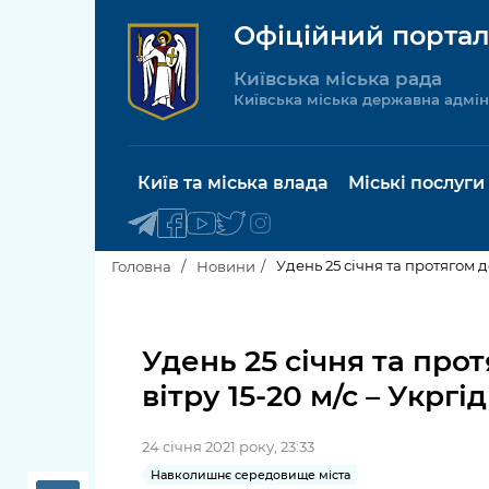
Офіційний портал
Київська міська рада
Київська міська державна адмін
Київ та міська влада
Міські послуги
Удень 25 січня та протягом д
Головна
Новини
Київський міський голова
Будинок 
послуги
Удень 25 січня та про
Київська міська рада
вітру 15-20 м/с – Укрг
Пільги, су
Про Київ
соціальн
24 січня 2021 року, 23:33
Керівництво КМДА
Паспорт, 
Навколишнє середовище міста