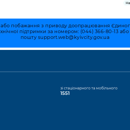
На
 або побажання з приводу доопрацювання Єдиного 
ехнічної підтримки за номером: (044) 366-80-13 аб
пошту
support.web@kyivcity.gov.ua
а
зі стаціонарного та мобільного
1551