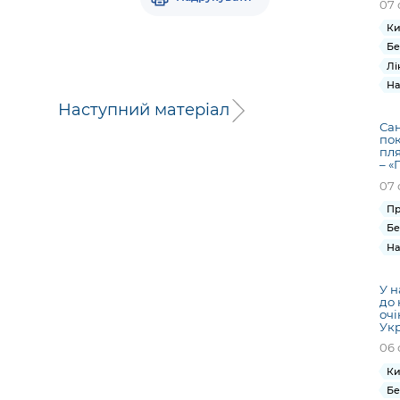
07 
Ки
Бе
Лі
На
Наступний матеріал
Сан
пок
пля
– «
07 
Пр
Бе
На
У н
до 
очі
Ук
06 
Ки
Бе