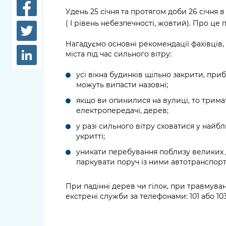
довідки
Удень 25 січня та протягом доби 26 січня в
Структура
( I рівень небезпечності, жовтий). Про це
Лікарні 
Рішення та розпорядження
Нагадуємо основні рекомендації фахівців
Освіта та
міста під час сильного вітру:
Проєкти розпоряджень, що
заклади
перебувають на погодженні
усі вікна будинків щільно закрити, приб
КМВА
Дороги, 
можуть випасти назовні;
парковки
якщо ви опинилися на вулиці, то тримат
електропередачі, дерев;
Навколи
середови
у разі сильного вітру сховатися у на
укритті;
уникати перебування поблизу великих д
паркувати поруч із ними автотранспорт
При падінні дерев чи гілок, при травмув
екстрені служби за телефонами: 101 або 103