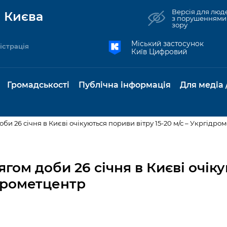
Версія для люд
 Києва
з порушеннями
зору
Міський застосунок
істрація
Київ Цифровий
Громадськості
Публічна інформація
Для медіа 
оби 26 січня в Києві очікуються пориви вітру 15-20 м/с – Укргідро
та комунальні
Реєстр громадських
Рішення Київради
Доступ до
Містобудування та
Консультації з
Норм
Нови
об'єднань
публічної
земельні ділянки
громадськістю
база
Анон
тягом доби 26 січня в Києві очі
Контактна інформація
інформації
ідрометцентр
бсидії та
Громадські слухання
Культура, спорт,
Громадська рад
Питан
Медіа
Графік роботи та прийому
ий захист
Про систему
дозвілля
відпов
рея
Місцеві ініціативи
громадян
Петиції
обліку публічної
публі
свідоцтва та
Бізнес та ліцензування
Підп
інформації
інфо