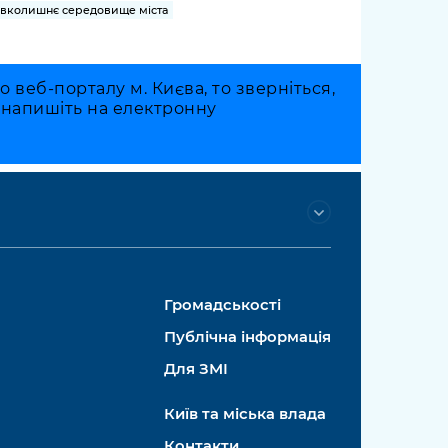
вколишнє середовище міста
веб-порталу м. Києва, то зверніться,
о напишіть на електронну
Громадськості
Публічна інформація
Для ЗМІ
Київ та міська влада
Контакти