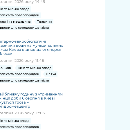
серпня 2026 року, 14:49
їв та міська влада
зпека та правопорядок
карні та медицина
Тварини
вколишнє середовище міста
ітарно-мікробіологічні
азники води на муніципальних
жах Києва відповідають нормі
Плесо»
серпня 2026 року, 11:46
о Київ
Київ та міська влада
зпека та правопорядок
Пляжі
вколишнє середовище міста
айближчу годину з утриманням
кінця доби 6 серпня в Києві
кується гроза –
ргідрометцентр
серпня 2026 року, 17:03
їв та міська влада
зпека та правопорядок