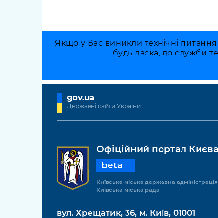
Якщо у Вас виникли технічні питання
будь ласка, до служби т
gov.ua
Державні сайти України
Офіційний портал Києв
beta
Київська міська державна адміністрація
Київська міська рада
вул. Хрещатик, 36, м. Київ, 01001