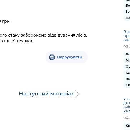
Бе
За
На
 грн.
Вор
ного стану заборонено відвідування лісів,
про
оно
а іншої техніки.
05 
До
Надрукувати
Мі
Ор
Бе
Ва
Ки
Наступний матеріал
У н
до 
очі
Ук
04 
Ки