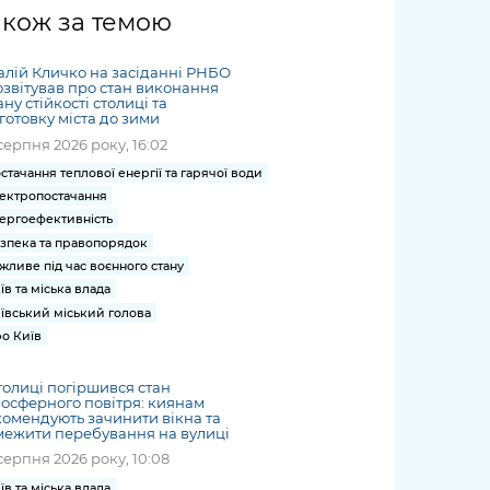
жет
Річні звіти
Києва
журналіст
міській військовій
coverage
акож за темою
Портал послуг
док
и та
ський
адміністрації
of
нтр
Гендерна політика
Публічні
рження
и від
запит /
hospitals
алій Кличко на засіданні РНБО
Міський застосунок Київ
дашборди
ь, дій чи
 /
«Ініціатива
Submitting
звітував про стан виконання
at work
Безбар'єрність
Цифровий
ну стійкості столиці та
яльності
ribe
«Партнерство
a media
under
готовку міста до зими
рядників
«Відкритий Уряд» –
request
martial law
серпня 2026 року, 16:02
Київська міська військова
Важливе під час
мації
unce
місцевий рівень»
адміністрація
воєнного стану
стачання теплової енергії та гарячої води
s
Контакти
ектропостачання
 про
Важливе під час
the
для медіа
ергоефективність
цювання
воєнного стану
/ Contacts
зпека та правопорядок
ів на
for mass
жливе під час воєнного стану
чну
media
їв та міська влада
рмацію
ївський міський голова
о Київ
толиці погіршився стан
осферного повітря: киянам
омендують зачинити вікна та
ежити перебування на вулиці
серпня 2026 року, 10:08
їв та міська влада