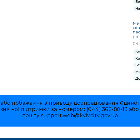
Бе
На
Ми
ско
пас
піл
04 
Бе
Ки
Бе
Мі
До
 або побажання з приводу доопрацювання Єдиного 
ехнічної підтримки за номером: (044) 366-80-13 аб
пошту
support.web@kyivcity.gov.ua