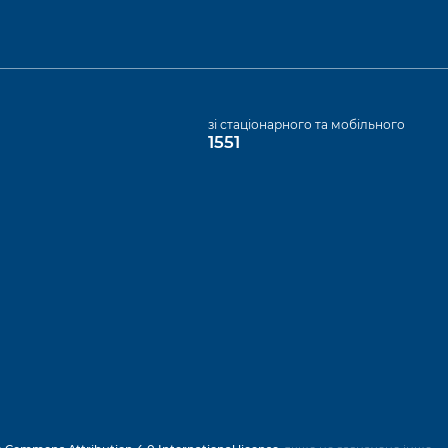
а
зі стаціонарного та мобільного
1551