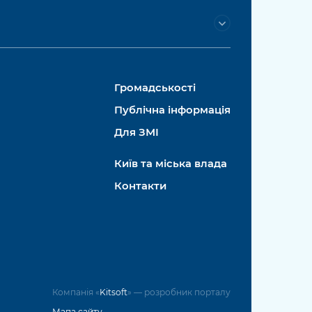
Громадськості
Публічна інформація
Для ЗМІ
Київ та міська влада
Контакти
Компанія «
Kitsoft
» — розробник порталу
Мапа сайту