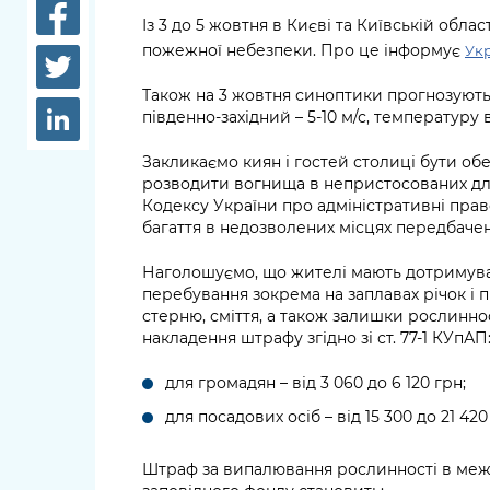
довідки
Із 3 до 5 жовтня в Києві та Київській обл
Структура
пожежної небезпеки. Про це інформує
Укр
Лікарні 
Рішення та розпорядження
Також на 3 жовтня синоптики прогнозують м
Освіта та
південно-західний – 5-10 м/с, температуру в
Проєкти розпоряджень, що
заклади
перебувають на погодженні
Закликаємо киян і гостей столиці бути о
КМВА
Дороги, 
розводити вогнища в непристосованих для ц
парковки
Кодексу України про адміністративні пр
багаття в недозволених місцях передбачен
Навколи
середови
Наголошуємо, що жителі мають дотримува
перебування зокрема на заплавах річок і 
стерню, сміття, а також залишки рослинн
накладення штрафу згідно зі ст. 77-1 КУпАП
для громадян – від 3 060 до 6 120 грн;
для посадових осіб – від 15 300 до 21 420
Штраф за випалювання рослинності в межа