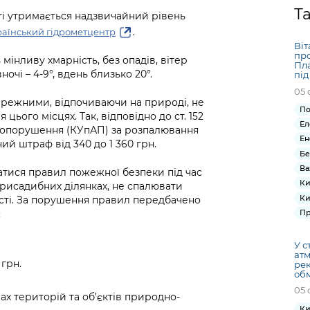
Громадська
Вакансії
Відкритий бюд
ся на
Т
асті утримається надзвичайний рівень
експертиза
Фінанси та бюджет
Інформація з
Поря
новин
.
аїнський гідрометцентр
Статистика
Контактний це
та медицина
обмеженим
оска
анонс
Віт
Громадський
Безпека та
доступом
рішен
КМДА
про
інливу хмарність, без опадів, вітер
Звернення громадян
 навчальні
бюджет
правопорядок
Пла
безді
Subsc
ночі – 4-9°, вдень близько 20°.
під
Подати запит
розпо
to
05 
Регуляторна діяльність
Ритуальні послуги
онлайн
інфор
anno
бережними, відпочиваючи на природі, не
транспорт та
По
ього місцях. Так, відповідно до ст. 152
ment
Іноземцям / For
Ел
Проекти
авопорушення (КУпАП) за розпалювання
Звіти
from 
foreigners
Ен
ий штраф від 340 до 1 360 грн.
нормативно-
опра
KCSA
Бе
шнє
правових та
запит
Ва
ще міста
тися правил пожежної безпеки під час
інших актів
публі
Ки
присадибних ділянках, не спалювати
інфо
Ки
ості. За порушення правил передбачено
:
Пр
У с
атм
 грн.
рек
обм
05 
х територій та об’єктів природно-
Ки