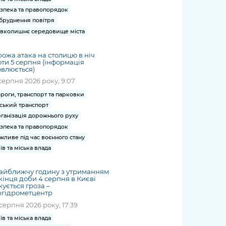
зпека та правопорядок
бруднення повітря
вколишнє середовище міста
ожа атака на столицю в ніч
ти 5 серпня (інформація
влюється)
серпня 2026 року, 9:07
роги, транспорт та парковки
ський транспорт
ганізація дорожнього руху
зпека та правопорядок
жливе під час воєнного стану
їв та міська влада
айближчу годину з утриманням
кінця доби 4 серпня в Києві
кується гроза –
ргідрометцентр
серпня 2026 року, 17:39
їв та міська влада