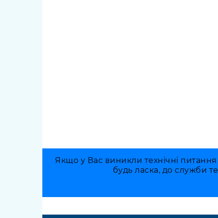
Якщо у Вас виникли технічні питання
будь ласка, до служби т