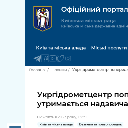
Офіційний портал
Київська міська рада
Київська міська державна адмін
Київ та міська влада
Міські послуги
Укргідрометцентр попереджа
Головна
Новини
Київський міський голова
Будинок 
послуги
Укргідрометцентр попе
Київська міська рада
утримається надзвич
Пільги, су
Про Київ
соціальн
02 жовтня 2023 року, 15:59
Керівництво КМДА
Паспорт, 
Київ та міська влада
Безпека та правопорядок