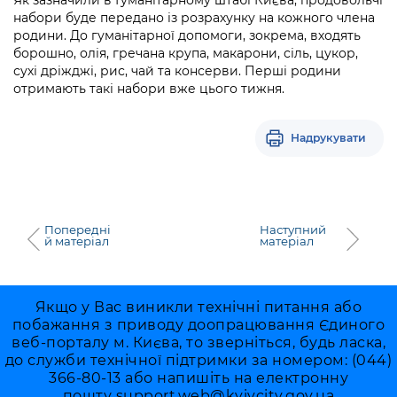
Як зазначили в Гуманітарному штабі Києва, продовольчі
Підприємства, установи, організації
Уряд» – місцевий рівень»
Про відкриті дані
набори буде передано із розрахунку на кожного члена
Портал Захисників та Захисниць
родини. До гуманітарної допомоги, зокрема, входять
Kyiv International Relations
Важливе під час воєнного стану
борошно, олія, гречана крупа, макарони, сіль, цукор,
Портал даних Києва
Безбар'єрність
сухі дріжджі, рис, чай та консерви. Перші родини
Річні звіти
отримають такі набори вже цього тижня.
Публічні дашборди
Портал послуг
Гендерна політика
Міський застосунок Київ Цифровий
Надрукувати
Безбар'єрність
Важливе під час воєнного стану
Київська міська військова адміністрація
Попередні
Наступний
й матеріал
матеріал
Якщо у Вас виникли технічні питання або
побажання з приводу доопрацювання Єдиного
веб-порталу м. Києва, то зверніться, будь ласка,
до служби технічної підтримки за номером: (044)
366-80-13 або напишіть на електронну
пошту
support.web@kyivcity.gov.ua