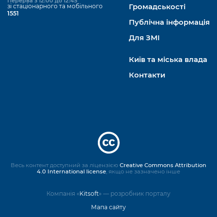
Перерва з 12:00 до 12:45
зі стаціонарного та мобільного
Громадськості
1551
Публічна інформація
Для ЗМІ
Київ та міська влада
Контакти
Весь контент доступний за ліцензією
Creative Commons Attribution
4.0 International license
, якщо не зазначено інше
Компанія «
Kitsoft
» — розробник порталу
Мапа сайту