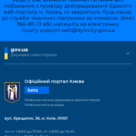
побажання з приводу доопрацювання Єдиного
веб-порталу м. Києва, то зверніться, будь ласка,
до служби технічної підтримки за номером: (044)
366-80-13 або напишіть на електронну
пошту
support.web@kyivcity.gov.ua
gov.ua
Державні сайти України
Офіційний портал Києва
beta
Київська міська державна адміністрація
Київська міська рада
вул. Хрещатик, 36, м. Київ, 01001
пн-чт з 8:00 до 17:00, пт з 8:00 до 15:45