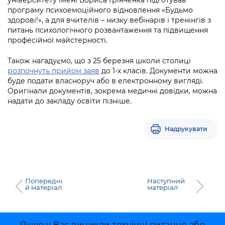
Підприємства, установи, організації
Уряд» – місцевий рівень»
Про відкриті дані
програму психоемоційного відновлення «Будьмо
Портал Захисників та Захисниць
здорові!», а для вчителів – низку вебінарів і тренінгів з
Kyiv International Relations
Важливе під час воєнного стану
питань психологічного розвантаження та підвищення
Портал даних Києва
Безбар'єрність
професійної майстерності.
Річні звіти
Публічні дашборди
Портал послуг
Також нагадуємо, що з 25 березня школи столиці
Гендерна політика
розпочнуть прийом заяв
до 1-х класів. Документи можна
Міський застосунок Київ Цифровий
буде подати власноруч або в електронному вигляді.
Безбар'єрність
Оригінали документів, зокрема медичні довідки, можна
Важливе під час воєнного стану
надати до закладу освіти пізніше.
Київська міська військова адміністрація
Надрукувати
Попередні
Наступний
й матеріал
матеріал
Якщо у Вас виникли технічні питання або