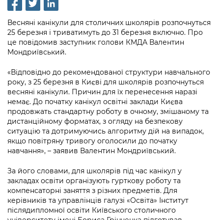
інформації
Рішення та розпорядження
Освіта та навчальні заклади
Громадська експертиза
Медіагалерея
Інформація з обмеженим доступом
Портал Послуг
Весняні канікули для столичних школярів розпочнуться
Проєкти розпоряджень, що
Дороги, транспорт та парковки
Громадський бюджет
25 березня і триватимуть до 31 березня включно. Про
Підписатися на новини та анонси від
перебувають на погодженні КМВА
Подати запит онлайн
це повідомив заступник голови КМДА Валентин
КМДА / Subscribe to announcements
Навколишнє середовище міста
Консультації з громадськістю
Мондриївський.
from the KCSA
Рішення Київради
Проекти нормативно-правових та
Містобудування та земельні ділянки
Громадська рада
«Відповідно до рекомендованої структури навчального
інших актів
Порядок акредитації медіа /
Контактна інформація
року, з 25 березня в Києві для школярів розпочнуться
Accreditation process
Культура, спорт, дозвілля
Петиції
весняні канікули. Причин для їх перенесення наразі
Нормативна база
Графік роботи та прийому громадян
немає. До початку канікул освітні заклади Києва
Подати журналістський запит /
Бізнес та ліцензування
продовжать стандартну роботу в очному, змішаному та
Відкритий бюджет
Питання і відповіді про публічну
Submitting a media request
Вакансії
дистанційному форматах, з огляду на безпекову
інформацію
ситуацію та дотримуючись алгоритму дій на випадок,
Фінанси та бюджет
Контактний центр
Зйомки в лікарнях в умовах воєнного
Статистика
якщо повітряну тривогу оголосили до початку
Порядок оскарження рішень, дій чи
стану / Rules for media coverage of
навчання», – заявив Валентин Мондриївський.
Безпека та правопорядок
Допомога учасникам АТО
бездіяльності розпорядників інформації
hospitals at work under martial law
Звернення громадян
За його словами, для школярів під час канікул у
Ритуальні послуги
Рада з питань внутрішньо переміщених
Звіти про опрацювання запитів на
Контакти для медіа / Contacts for mass
закладах освіти організують гурткову роботу та
Регуляторна діяльність
осіб при Київській міській військовій
публічну інформацію
компенсаторні заняття з різних предметів. Для
media
Іноземцям / For foreigners
адміністрації
керівників та управлінців галузі «Освіта» Інститут
Промисловість і наука Києва
Інформація для споживачів
післядипломної освіти Київського столичного
Пам'ятки культурної спадщини
«Ініціатива «Партнерство «Відкритий
університету імені Бориса Грінченка підготував