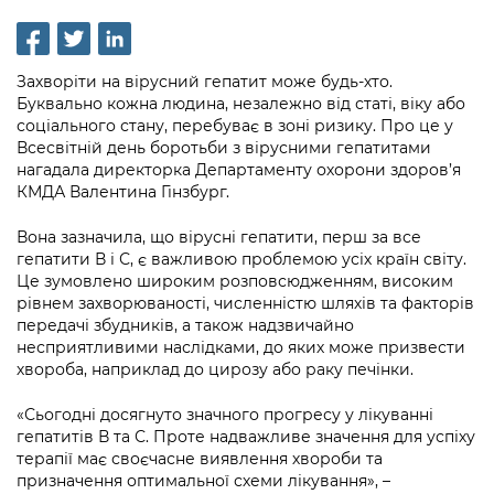
інформації
Рішення та розпорядження
Освіта та навчальні заклади
Громадська експертиза
Медіагалерея
Інформація з обмеженим доступом
Портал Послуг
Проєкти розпоряджень, що
Дороги, транспорт та парковки
Громадський бюджет
Підписатися на новини та анонси від
Захворіти на вірусний гепатит може будь-хто.
перебувають на погодженні КМВА
Подати запит онлайн
КМДА / Subscribe to announcements
Буквально кожна людина, незалежно від статі, віку або
Навколишнє середовище міста
Консультації з громадськістю
from the KCSA
соціального стану, перебуває в зоні ризику. Про це у
Рішення Київради
Проекти нормативно-правових та
Всесвітній день боротьби з вірусними гепатитами
Містобудування та земельні ділянки
Громадська рада
інших актів
Порядок акредитації медіа /
нагадала директорка Департаменту охорони здоров’я
Контактна інформація
Accreditation process
КМДА Валентина Гінзбург.
Культура, спорт, дозвілля
Петиції
Нормативна база
Графік роботи та прийому громадян
Вона зазначила, що вірусні гепатити, перш за все
Подати журналістський запит /
Бізнес та ліцензування
Відкритий бюджет
Питання і відповіді про публічну
гепатити В і С, є важливою проблемою усіх країн світу.
Submitting a media request
Вакансії
інформацію
Це зумовлено широким розповсюдженням, високим
Фінанси та бюджет
Контактний центр
рівнем захворюваності, численністю шляхів та факторів
Зйомки в лікарнях в умовах воєнного
Статистика
передачі збудників, а також надзвичайно
Порядок оскарження рішень, дій чи
стану / Rules for media coverage of
Безпека та правопорядок
Допомога учасникам АТО
несприятливими наслідками, до яких може призвести
бездіяльності розпорядників інформації
hospitals at work under martial law
Звернення громадян
хвороба, наприклад до цирозу або раку печінки.
Ритуальні послуги
Рада з питань внутрішньо переміщених
Звіти про опрацювання запитів на
Контакти для медіа / Contacts for mass
Регуляторна діяльність
осіб при Київській міській військовій
«Сьогодні досягнуто значного прогресу у лікуванні
публічну інформацію
media
Іноземцям / For foreigners
гепатитів В та С. Проте надважливе значення для успіху
адміністрації
Промисловість і наука Києва
терапії має своєчасне виявлення хвороби та
Інформація для споживачів
Пам'ятки культурної спадщини
призначення оптимальної схеми лікування», –
«Ініціатива «Партнерство «Відкритий