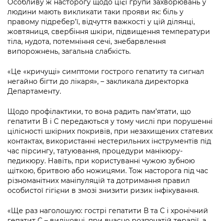
Особливу ж насторогу щодо цієї групи захворювань у
людини мають викликати таки прояви як: біль у
правому підребер’ї, відчуття важкості у цій ділянці,
жовтяниця, свербіння шкіри, підвищення температури
тіла, нудота, потемніння сечі, знебарвлення
випорожнень, загальна слабкість.
«Це «кричущі» симптоми гострого гепатиту та сигнал
негайно бігти до лікаря», – закликала директорка
Департаменту.
Щодо профілактики, то вона радить пам’ятати, що
гепатити B і C передаються у тому числі при порушенні
цілісності шкірних покривів, при незахищених статевих
контактах, використанні нестерильних інструментів під
час пірсингу, татуювання, процедури манікюру-
педикюру. Навіть, при користуванні чужою зубною
щіткою, бритвою або ножицями. Тож насторога під час
різноманітних маніпуляцій та дотримання правил
особистої гігієни в змозі знизити ризик інфікування.
«Ще раз наголошую: гострі гепатити В та С і хронічний
гепатит С – виліковні, при вчасно розпочатій терапії, а