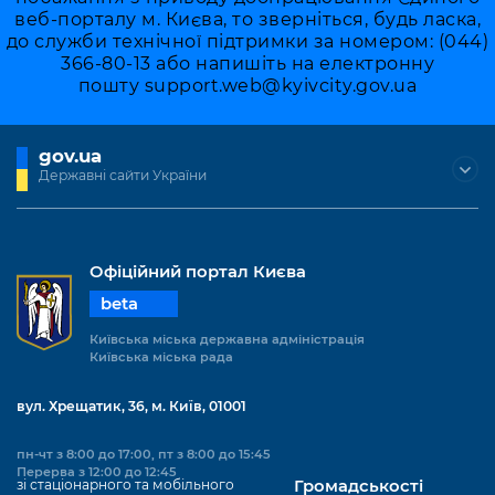
веб-порталу м. Києва, то зверніться, будь ласка,
до служби технічної підтримки за номером: (044)
366-80-13 або напишіть на електронну
пошту
support.web@kyivcity.gov.ua
gov.ua
Державні сайти України
Офіційний портал Києва
beta
Київська міська державна адміністрація
Київська міська рада
вул. Хрещатик, 36, м. Київ, 01001
пн-чт з 8:00 до 17:00, пт з 8:00 до 15:45
Перерва з 12:00 до 12:45
зі стаціонарного та мобільного
Громадськості