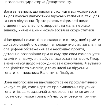
Підприємства, установи, організації
наголосила директорка Департаменту.
Уряд» – місцевий рівень»
Про відкриті дані
Портал Захисників та Захисниць
Kyiv International Relations
Вона запевнила, що наразі в столиці є всі можливості
Важливе під час воєнного стану
Портал даних Києва
як для вчасної діагностики вірусних гепатитів, так і для
Безбар'єрність
їхнього лікування. Проте рівень свідомості щодо
Річні звіти
Публічні дашборди
ставлення до власного здоров’я, на жаль, нерідко
Портал послуг
заважає киянам цими можливостями скористатися.
Гендерна політика
Міський застосунок Київ Цифровий
«Насправді немає нічого складного в тому, щоб прийти
Безбар'єрність
до свого сімейного лікаря та порадитися, які загальні та
Важливе під час воєнного стану
специфічні обстеження вам необхідно пройти,
Київська міська військова адміністрація
детально розповівши при цьому про своє самопочуття
та зміни в ньому, які відбувалися останнім часом. Лікар
визначиться щодо необхідних вам консультацій вузьких
спеціалістів та аналізів, у тому числі на вірусний
гепатит», – пояснила Валентина Гінзбург.
Вона наголосила на важливості саме профілактичних
консультацій, коли йдеться про виявлення вірусних
гепатитів, адже зазвичай захворювання починається
поступово і може тривалий час бути безсимптомним.