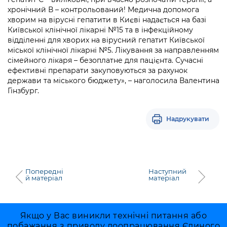
хронічний В – контрольований! Медична допомога
хворим на вірусні гепатити в Києві надається на базі
Київської клінічної лікарні №15 та в інфекційному
відділенні для хворих на вірусний гепатит Київської
міської клінічної лікарні №5. Лікування за направленням
сімейного лікаря – безоплатне для пацієнта. Сучасні
ефективні препарати закуповуються за рахунок
держави та міського бюджету», – наголосила Валентина
Гінзбург.
Надрукувати
Попередні
Наступний
й матеріал
матеріал
Якщо у Вас виникли технічні питання або
побажання з приводу доопрацювання Єдиного