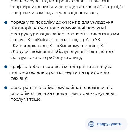
розпломбування, контрольне зняття показань
квартирних лічильників води та теплової енергії, їх
повірки чи заміни, актуалізації показань;
порядку та переліку документів для укладення
договорів на житлово-комунальні послуги і
реструктуризацію заборгованості з виконавцями
послуг: КП «Київтеплоенерго», ПрАТ «АК
«Київводоканал», КП «Київкомунсервіс», КП
«Керуючі компанії з обслуговування житлового
фонду» кожного району столиці;
графіка роботи сервісних центрів та запису за
допомогою електронної черги на прийом до
фахівця;
реєстрації в особистому кабінеті споживача та
способів оплати за спожиті житлово-комунальні
послуги тощо.
Надрукувати