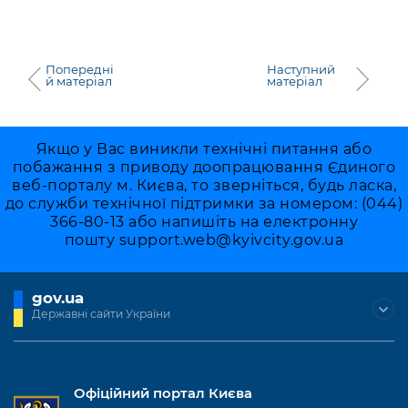
Попередні
Наступний
й матеріал
матеріал
Якщо у Вас виникли технічні питання або
побажання з приводу доопрацювання Єдиного
веб-порталу м. Києва, то зверніться, будь ласка,
до служби технічної підтримки за номером: (044)
366-80-13 або напишіть на електронну
пошту
support.web@kyivcity.gov.ua
gov.ua
Державні сайти України
Офіційний портал Києва