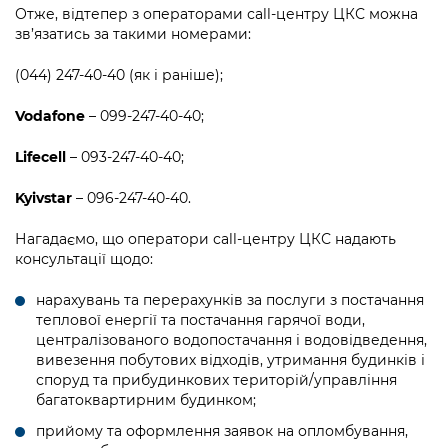
Підприємства, установи, організації
Уряд» – місцевий рівень»
Отже, відтепер з операторами сall-центру ЦКС можна
Про відкриті дані
Портал Захисників та Захисниць
зв’язатись за такими номерами:
Kyiv International Relations
Важливе під час воєнного стану
Портал даних Києва
Безбар'єрність
(044) 247-40-40 (як і раніше);
Річні звіти
Публічні дашборди
Портал послуг
Vodafone
– 099-247-40-40;
Гендерна політика
Міський застосунок Київ Цифровий
Lifecell
– 093-247-40-40;
Безбар'єрність
Важливе під час воєнного стану
Kyivstar
– 096-247-40-40.
Київська міська військова адміністрація
Нагадаємо, що оператори сall-центру ЦКС надають
консультації щодо:
нарахувань та перерахунків за послуги з постачання
теплової енергії та постачання гарячої води,
централізованого водопостачання і водовідведення,
вивезення побутових відходів, утримання будинків і
споруд та прибудинкових територій/управління
багатоквартирним будинком;
прийому та оформлення заявок на опломбування,