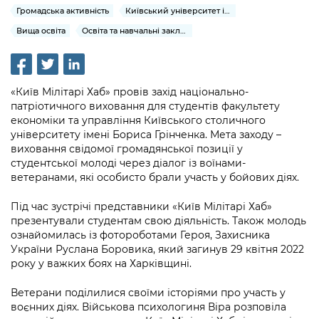
інформації
Рішення та розпорядження
Освіта та навчальні заклади
Громадська активність
Київський університет імені Бориса Грінченка
Громадська експертиза
Медіагалерея
Інформація з обмеженим доступом
Портал Послуг
Вища освіта
Освіта та навчальні заклади
Проєкти розпоряджень, що
Дороги, транспорт та парковки
Громадський бюджет
Підписатися на новини та анонси від
перебувають на погодженні КМВА
Подати запит онлайн
КМДА / Subscribe to announcements
Навколишнє середовище міста
Консультації з громадськістю
from the KCSA
Рішення Київради
Проекти нормативно-правових та
«Київ Мілітарі Хаб» провів захід національно-
Містобудування та земельні ділянки
Громадська рада
інших актів
патріотичного виховання для студентів факультету
Порядок акредитації медіа /
Контактна інформація
економіки та управління Київського столичного
Accreditation process
Культура, спорт, дозвілля
Петиції
університету імені Бориса Грінченка. Мета заходу –
Нормативна база
Графік роботи та прийому громадян
виховання свідомої громадянської позиції у
Подати журналістський запит /
Бізнес та ліцензування
Відкритий бюджет
студентської молоді через діалог із воїнами-
Питання і відповіді про публічну
Submitting a media request
Вакансії
ветеранами, які особисто брали участь у бойових діях.
інформацію
Фінанси та бюджет
Контактний центр
Зйомки в лікарнях в умовах воєнного
Статистика
Під час зустрічі представники «Київ Мілітарі Хаб»
Порядок оскарження рішень, дій чи
стану / Rules for media coverage of
Безпека та правопорядок
презентували студентам свою діяльність. Також молодь
Допомога учасникам АТО
бездіяльності розпорядників інформації
hospitals at work under martial law
Звернення громадян
ознайомилась із фотороботами Героя, Захисника
України Руслана Боровика, який загинув 29 квітня 2022
Ритуальні послуги
Рада з питань внутрішньо переміщених
Звіти про опрацювання запитів на
Контакти для медіа / Contacts for mass
Регуляторна діяльність
року у важких боях на Харківщині.
осіб при Київській міській військовій
публічну інформацію
media
Іноземцям / For foreigners
адміністрації
Ветерани поділилися своїми історіями про участь у
Промисловість і наука Києва
Інформація для споживачів
воєнних діях. Військова психологиня Віра розповіла
Пам'ятки культурної спадщини
«Ініціатива «Партнерство «Відкритий