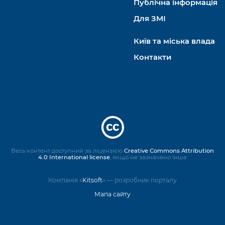
Публічна інформація
Для ЗМІ
Київ та міська влада
Контакти
Весь контент доступний за ліцензією
Creative Commons Attribution
4.0 International license
, якщо не зазначено інше
Компанія «
Kitsoft
» — розробник порталу
Мапа сайту