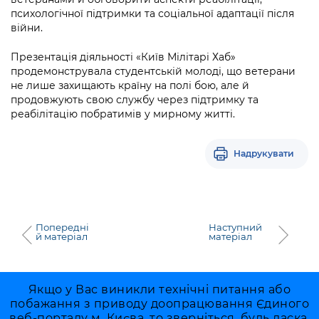
психологічної підтримки та соціальної адаптації після
війни.
Презентація діяльності «Київ Мілітарі Хаб»
продемонструвала студентській молоді, що ветерани
не лише захищають країну на полі бою, але й
продовжують свою службу через підтримку та
реабілітацію побратимів у мирному житті.
Надрукувати
Попередні
Наступний
й матеріал
матеріал
Якщо у Вас виникли технічні питання або
побажання з приводу доопрацювання Єдиного
веб-порталу м. Києва, то зверніться, будь ласка,