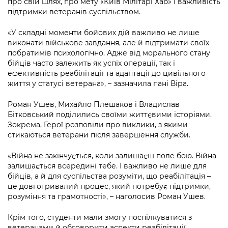
про свій шлях, про мету «Київ Мілітарі Хаб» і важливість
Підприємства, установи, організації
Уряд» – місцевий рівень»
Про відкриті дані
підтримки ветеранів суспільством.
Портал Захисників та Захисниць
Kyiv International Relations
Важливе під час воєнного стану
Портал даних Києва
«У складні моменти бойових дій важливо не лише
Безбар'єрність
виконати військове завдання, але й підтримати своїх
Річні звіти
Публічні дашборди
побратимів психологічно. Адже від морального стану
Портал послуг
бійців часто залежить як успіх операції, так і
Гендерна політика
ефективність реабілітації та адаптації до цивільного
Міський застосунок Київ Цифровий
життя у статусі ветерана», – зазначила пані Віра.
Безбар'єрність
Важливе під час воєнного стану
Роман Ушев, Михайло Плешаков і Владислав
Київська міська військова адміністрація
Бітковський поділились своїми життєвими історіями.
Зокрема, Герої розповіли про виклики, з якими
стикаються ветерани після завершення служби.
«Війна не закінчується, коли залишаєш поле бою. Війна
залишається всередині тебе. І важливо не лише для
бійців, а й для суспільства розуміти, що реабілітація –
це довготривалий процес, який потребує підтримки,
розуміння та грамотності», – наголосив Роман Ушев.
Крім того, студенти мали змогу поспілкуватися з
ветеранами й обговорити аспекти реабілітації,