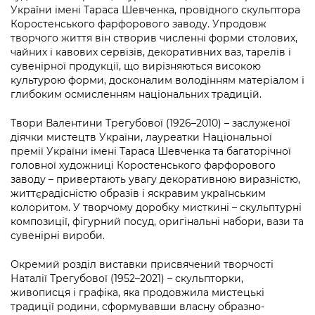
України імені Тараса Шевченка, провідного скульптора
Коростенського фарфорового заводу. Упродовж
творчого життя він створив численні форми столових,
чайних і кавових сервізів, декоративних ваз, тарелів і
сувенірної продукції, що вирізняються високою
культурою форми, досконалим володінням матеріалом і
глибоким осмисленням національних традицій.
Твори Валентини Трегубової (1926–2010) – заслуженої
діячки мистецтв України, лауреатки Національної
премії України імені Тараса Шевченка та багаторічної
головної художниці Коростенського фарфорового
заводу – привертають увагу декоративною виразністю,
життєрадісністю образів і яскравим українським
колоритом. У творчому доробку мисткині – скульптурні
композиції, фігурний посуд, оригінальні набори, вази та
сувенірні вироби.
Окремий розділ виставки присвячений творчості
Наталії Трегубової (1952–2021) – скульпторки,
живописця і графіка, яка продовжила мистецькі
традиції родини, сформувавши власну образно-