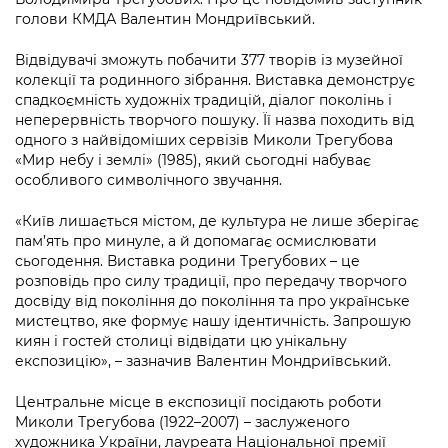
Підприємства, установи, організації
Уряд» – місцевий рівень»
голови КМДА Валентин Мондриївський.
Про відкриті дані
Портал Захисників та Захисниць
Kyiv International Relations
Важливе під час воєнного стану
Відвідувачі зможуть побачити 377 творів із музейної
Портал даних Києва
Безбар'єрність
колекції та родинного зібрання. Виставка демонструє
Річні звіти
спадкоємність художніх традицій, діалог поколінь і
Публічні дашборди
Портал послуг
неперервність творчого пошуку. Її назва походить від
Гендерна політика
одного з найвідоміших сервізів Миколи Трегубова
Міський застосунок Київ Цифровий
«Мир небу і землі» (1985), який сьогодні набуває
Безбар'єрність
особливого символічного звучання.
Важливе під час воєнного стану
Київська міська військова адміністрація
«Київ лишається містом, де культура не лише зберігає
пам’ять про минуле, а й допомагає осмислювати
сьогодення. Виставка родини Трегубових – це
розповідь про силу традиції, про передачу творчого
досвіду від покоління до покоління та про українське
мистецтво, яке формує нашу ідентичність. Запрошую
киян і гостей столиці відвідати цю унікальну
експозицію», – зазначив Валентин Мондриївський.
Центральне місце в експозиції посідають роботи
Миколи Трегубова (1922–2007) – заслуженого
художника України, лауреата Національної премії