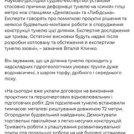
Науково-дослідної судово-експертної установи
Підприємства, установи, організації
Уряд» – місцевий рівень»
Про відкриті дані
стосовно причини деформації тунелю на «синій» гілці
Портал Захисників та Захисниць
метро між станціями «Деміївська» та «Либідська».
Kyiv International Relations
Важливе під час воєнного стану
Портал даних Києва
Експерти говорять про помилкові проєктні рішення та
Безбар'єрність
неякісні будівельно-монтажні роботи зі спорудження
Річні звіти
конструкції тунелю цієї ділянки. Експертне дослідження
Публічні дашборди
Портал послуг
ще триває. Остаточні висновки будуть надані після
Гендерна політика
розробки котловану та обстеження й експертизи
Міський застосунок Київ Цифровий
тунелю ззовні», – зазначив Віталій Кличко.
Безбар'єрність
Важливе під час воєнного стану
Він зауважив, що ця ділянка тунелю проходить у
Київська міська військова адміністрація
надскладних гідрогеологічних умовах: ґрунти дуже
водонасичені, з шаром торфу, дрібного і середнього
піску.
«На сьогодні вже уклали договори на виконання
проєктних та першочергових відновлювальних і
підготовчих робіт. Для підсилення тунелю встановили
тимчасові металеві риштування довжиною 72 метри.
Огородили будівельний майданчик. Демонтували
торгівельні павільйони з легко-несучих конструкцій.
Тривають роботи з улаштування розвантажувальної
плити для подальшої роботи на ній бурової установки