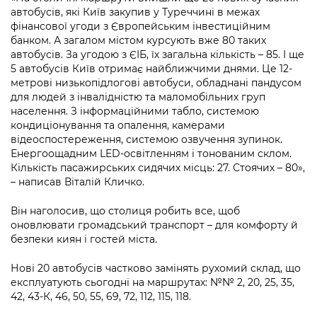
Підприємства, установи, організації
Уряд» – місцевий рівень»
автобусів, які Київ закупив у Туреччині в межах
Про відкриті дані
Портал Захисників та Захисниць
фінансової угоди з Європейським інвестиційним
Kyiv International Relations
Важливе під час воєнного стану
банком. А загалом містом курсують вже 80 таких
Портал даних Києва
Безбар'єрність
автобусів. За угодою з ЄІБ, їх загальна кількість – 85. І ще
Річні звіти
5 автобусів Київ отримає найближчими днями. Це 12-
Публічні дашборди
Портал послуг
метрові низькопідлогові автобуси, обладнані пандусом
Гендерна політика
для людей з інвалідністю та маломобільних груп
Міський застосунок Київ Цифровий
населення. З інформаційними табло, системою
Безбар'єрність
кондиціонування та опалення, камерами
Важливе під час воєнного стану
відеоспостереження, системою озвучення зупинок.
Київська міська військова адміністрація
Енергоощадним LED-освітленням і тонованим склом.
Кількість пасажирських сидячих місць: 27. Стоячих – 80»,
– написав Віталій Кличко.
Він наголосив, що столиця робить все, щоб
оновлювати громадський транспорт – для комфорту й
безпеки киян і гостей міста.
Нові 20 автобусів частково замінять рухомий склад, що
експлуатують сьогодні на маршрутах: №№ 2, 20, 25, 35,
42, 43-К, 46, 50, 55, 69, 72, 112, 115, 118.