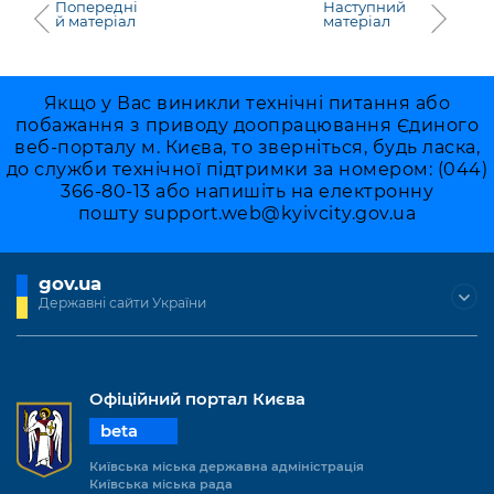
Попередні
Наступний
й матеріал
матеріал
Якщо у Вас виникли технічні питання або
побажання з приводу доопрацювання Єдиного
веб-порталу м. Києва, то зверніться, будь ласка,
до служби технічної підтримки за номером: (044)
366-80-13 або напишіть на електронну
пошту
support.web@kyivcity.gov.ua
gov.ua
Державні сайти України
Офіційний портал Києва
beta
Київська міська державна адміністрація
Київська міська рада