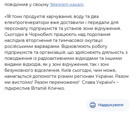
Підприємства, установи, організації
Уряд» – місцевий рівень»
повідомив у своєму
.
Telegram-каналі
Про відкриті дані
Портал Захисників та Захисниць
Kyiv International Relations
«18 тонн продуктів харчування, воду та два
Важливе під час воєнного стану
Портал даних Києва
Безбар'єрність
електрогенератори вже доставили і передали для
Річні звіти
персоналу підприємств та установ зони відчуження.
Публічні дашборди
Портал послуг
Сьогодні в Чорнобилі працюють над подолання
Гендерна політика
наслідків вторгнення та тимчасової окупації
Міський застосунок Київ Цифровий
російськими варварами. Відновлюють роботу
Безбар'єрність
підприємств та організацій, що здійснюють діяльність з
поводження із радіоактивними відходами та іншими
Важливе під час воєнного стану
видами відходів, як у зоні відчуження, так і зоні
Київська міська військова адміністрація
безумовного відселення. Київ сьогодні, чим може,
намагається допомогти різним регіонам України. Разом
ми вистоїмо! Разом переможемо! Слава Україні!» –
підкреслив Віталій Кличко.
Надрукувати