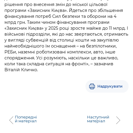
Підприємства, установи, організації
Уряд» – місцевий рівень»
рішення про внесення змін до міської цільової
Про відкриті дані
Портал Захисників та Захисниць
програми «Захисник Києва». Йдеться про збільшення
Kyiv International Relations
фінансування потреб Сил безпеки та оборони на 4
Важливе під час воєнного стану
Портал даних Києва
Безбар'єрність
млрд грн. Таким чином фінансування програми
Річні звіти
«Захисник Києва» у 2025 році зросте майже до 11 млрд. І
Публічні дашборди
Портал послуг
військові підрозділи, які до нас звертаються, отримають
Гендерна політика
у вигляді субвенцій від столиці кошти на закупівлю
Міський застосунок Київ Цифровий
найнеобхіднішого їм оснащення – на безпілотники,
Безбар'єрність
РЕБи, наземні роботизовані комплекси, авто, інше
спорядження. Усі розуміють, наскільки це важливо,
Важливе під час воєнного стану
коли така складна ситуація на фронті», – зазначив
Київська міська військова адміністрація
Віталій Кличко.
Надрукувати
Попередні
Наступний
й матеріал
матеріал