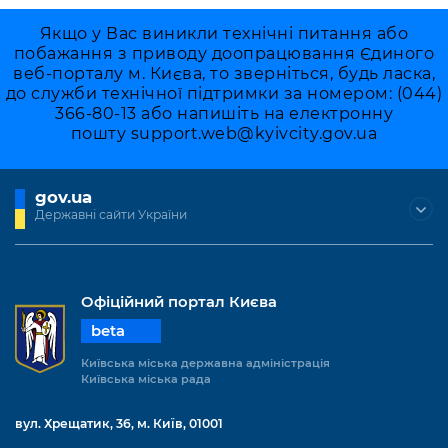
Якщо у Вас виникли технічні питання або
побажання з приводу доопрацювання Єдиного
веб-порталу м. Києва, то зверніться, будь ласка,
до служби технічної підтримки за номером: (044)
366-80-13 або напишіть на електронну
пошту
support.web@kyivcity.gov.ua
gov.ua
Державні сайти України
Офіційний портал Києва
beta
Київська міська державна адміністрація
Київська міська рада
вул. Хрещатик, 36, м. Київ, 01001