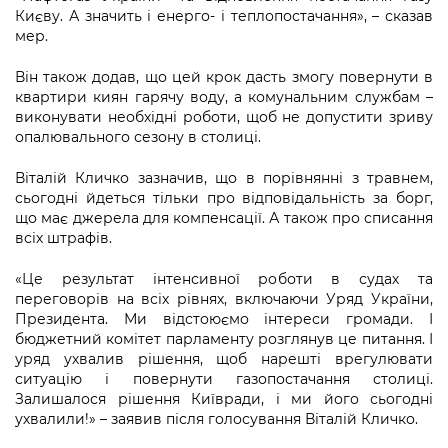
Підприємства, установи, організації
Уряд» – місцевий рівень»
Києву. А значить і енерго- і теплопостачання», – сказав
Про відкриті дані
Портал Захисників та Захисниць
мер.
Kyiv International Relations
Важливе під час воєнного стану
Портал даних Києва
Безбар'єрність
Він також додав, що цей крок дасть змогу повернути в
Річні звіти
квартири киян гарячу воду, а комунальним службам –
Публічні дашборди
Портал послуг
виконувати необхідні роботи, щоб не допустити зриву
Гендерна політика
опалювального сезону в столиці.
Міський застосунок Київ Цифровий
Безбар'єрність
Віталій Кличко зазначив, що в порівнянні з травнем,
Важливе під час воєнного стану
сьогодні йдеться тільки про відповідальність за борг,
Київська міська військова адміністрація
що має джерела для компенсації. А також про списання
всіх штрафів.
«Це результат інтенсивної роботи в судах та
переговорів на всіх рівнях, включаючи Уряд України,
Президента. Ми відстоюємо інтереси громади. І
бюджетний комітет парламенту розглянув це питання. І
уряд ухвалив рішення, щоб нарешті врегулювати
ситуацію і повернути газопостачання столиці.
Залишалося рішення Київради, і ми його сьогодні
ухвалили!» – заявив після голосування Віталій Кличко.