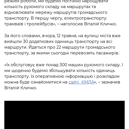
режим роботи, ми будемо постійно нарощувати
Підприємства, установи, організації
Уряд» – місцевий рівень»
Про відкриті дані
кількість рухомого складу на маршрутах та
Портал Захисників та Захисниць
відновлювати мережу маршрутів громадського
Kyiv International Relations
Важливе під час воєнного стану
Портал даних Києва
транспорту. В першу чергу, електротранспорту:
Безбар'єрність
трамваїв і тролейбусів», – наголосив Віталій Кличко.
Річні звіти
Публічні дашборди
Портал послуг
За його словами, вчора, 12 травня, на вулиці міста вже
Гендерна політика
вийшли 30 додаткових одиниць транспорту на всі
Міський застосунок Київ Цифровий
маршрути. Йдеться про 22 маршрути громадського
Безбар'єрність
транспорту, за якими сьогодні перевозять пасажирів.
Важливе під час воєнного стану
Київська міська військова адміністрація
«Їх обслуговує вже понад 300 машин рухомого складу. І
ми щоденно будемо збільшувати кількість одиниць
транспорту. Із оперативною інформацією і розкладом
можна буде ознайомитися на
сайті КМДА
», – зазначив
Віталій Кличко.