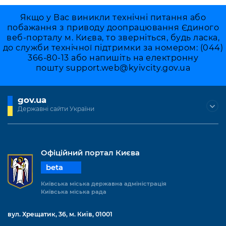
Якщо у Вас виникли технічні питання або
побажання з приводу доопрацювання Єдиного
веб-порталу м. Києва, то зверніться, будь ласка,
до служби технічної підтримки за номером: (044)
366-80-13 або напишіть на електронну
пошту
support.web@kyivcity.gov.ua
gov.ua
Державні сайти України
Офіційний портал Києва
beta
Київська міська державна адміністрація
Київська міська рада
вул. Хрещатик, 36, м. Київ, 01001