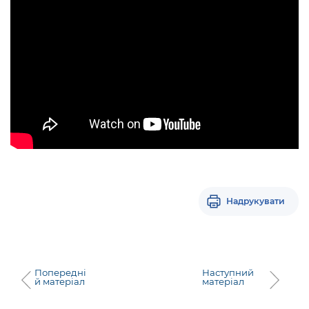
Надрукувати
Попередні
Наступний
й матеріал
матеріал