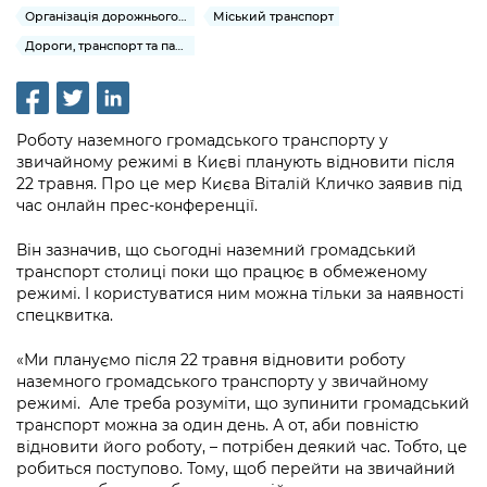
інформації
Рішення та розпорядження
Освіта та навчальні заклади
Організація дорожнього руху
Міський транспорт
Громадська експертиза
Медіагалерея
Інформація з обмеженим доступом
Портал Послуг
Дороги, транспорт та парковки
Проєкти розпоряджень, що
Дороги, транспорт та парковки
Громадський бюджет
Підписатися на новини та анонси від
перебувають на погодженні КМВА
Подати запит онлайн
КМДА / Subscribe to announcements
Навколишнє середовище міста
Консультації з громадськістю
from the KCSA
Рішення Київради
Проекти нормативно-правових та
Роботу наземного громадського транспорту у
Містобудування та земельні ділянки
Громадська рада
звичайному режимі в Києві планують відновити після
інших актів
Порядок акредитації медіа /
Контактна інформація
22 травня. Про це мер Києва Віталій Кличко заявив під
Accreditation process
Культура, спорт, дозвілля
Петиції
час онлайн прес-конференції.
Нормативна база
Графік роботи та прийому громадян
Подати журналістський запит /
Бізнес та ліцензування
Відкритий бюджет
Він зазначив, що сьогодні наземний громадський
Питання і відповіді про публічну
Submitting a media request
Вакансії
транспорт столиці поки що працює в обмеженому
інформацію
Фінанси та бюджет
режимі. І користуватися ним можна тільки за наявності
Контактний центр
Зйомки в лікарнях в умовах воєнного
Статистика
спецквитка.
Порядок оскарження рішень, дій чи
стану / Rules for media coverage of
Безпека та правопорядок
Допомога учасникам АТО
бездіяльності розпорядників інформації
hospitals at work under martial law
Звернення громадян
«Ми плануємо після 22 травня відновити роботу
наземного громадського транспорту у звичайному
Ритуальні послуги
Рада з питань внутрішньо переміщених
Звіти про опрацювання запитів на
Контакти для медіа / Contacts for mass
Регуляторна діяльність
режимі. Але треба розуміти, що зупинити громадський
осіб при Київській міській військовій
публічну інформацію
media
транспорт можна за один день. А от, аби повністю
Іноземцям / For foreigners
адміністрації
відновити його роботу, – потрібен деякий час. Тобто, це
Промисловість і наука Києва
Інформація для споживачів
робиться поступово. Тому, щоб перейти на звичайний
Пам'ятки культурної спадщини
«Ініціатива «Партнерство «Відкритий