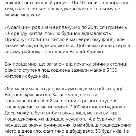
Підприємства, установи, організації
кожній постраждалій родині. По 40 тисяч – одноразово
Уряд» – місцевий рівень»
Про відкриті дані
тим, в кого сильно пошкоджене житло і в ньому не
Портал Захисників та Захисниць
Kyiv International Relations
можна мешкати.
Важливе під час воєнного стану
Портал даних Києва
Безбар'єрність
«А далі цим родинам виплачуємо по 20 тисяч гривень
Річні звіти
Публічні дашборди
на оренду житла, поки їх будинок відновлюють.
Портал послуг
Пропонує столиця і житло в маневреному фонді, але
Гендерна політика
зазвичай люди відмовляються. Щоб знімати квартиру в
Міський застосунок Київ Цифровий
своєму районі», – наголосив Віталій Кличко.
Безбар'єрність
Важливе під час воєнного стану
Він повідомив, що загалом від початку війни в столиці
Київська міська військова адміністрація
різного ступеня пошкоджень зазнали майже 3 100
житлових будинків.
«Ми максимально допомагаємо людям в цій ситуації.
Відновлюємо житло. Загалом від початку
повномасштабної війни в столиці різного ступеня
пошкоджень зазнали майже 3 100 житлових будинків.
Десь можуть бути вибиті вікна, інші, не такі суттєві
пошкодження, які швидше усувають. А є будинки, їх
менше, де значні руйнування. Із найбільш пошкоджених
місто відновило, фактично відбудувало, 30 будинків. І в