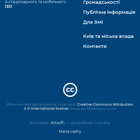
зі стаціонарного та мобільного
Громадськості
1551
Публічна інформація
Для ЗМІ
Київ та міська влада
Контакти
Весь контент доступний за ліцензією
Creative Commons Attribution
4.0 International license
, якщо не зазначено інше
Компанія «
Kitsoft
» — розробник порталу
Мапа сайту