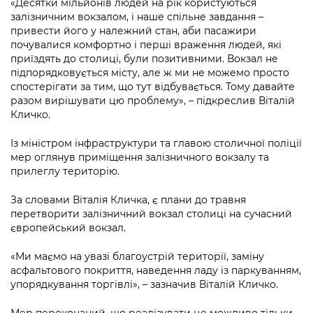
«Десятки мільйонів людей на рік користуються
Підприємства, установи, організації
Уряд» – місцевий рівень»
Про відкриті дані
залізничним вокзалом, і наше спільне завдання –
Портал Захисників та Захисниць
привести його у належний стан, аби пасажири
Kyiv International Relations
Важливе під час воєнного стану
Портал даних Києва
почувалися комфортно і перші враження людей, які
Безбар'єрність
приїздять до столиці, були позитивними. Вокзал не
Річні звіти
Публічні дашборди
підпорядковується місту, але ж ми не можемо просто
Портал послуг
спостерігати за тим, що тут відбувається. Тому давайте
Гендерна політика
разом вирішувати цю проблему», – підкреслив Віталій
Міський застосунок Київ Цифровий
Кличко.
Безбар'єрність
Важливе під час воєнного стану
Із міністром інфраструктури та главою столичної поліції
Київська міська військова адміністрація
мер оглянув приміщення залізничного вокзалу та
прилеглу територію.
За словами Віталія Кличка, є плани до травня
перетворити залізничний вокзал столиці на сучасний
європейський вокзал.
«Ми маємо на увазі благоустрій території, заміну
асфальтового покриття, наведення ладу із паркуванням,
упорядкування торгівлі», – зазначив Віталій Кличко.
Мер переконаний, що реалізувати це можливо тільки