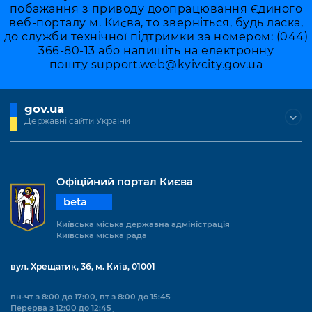
побажання з приводу доопрацювання Єдиного
веб-порталу м. Києва, то зверніться, будь ласка,
до служби технічної підтримки за номером: (044)
366-80-13 або напишіть на електронну
пошту
support.web@kyivcity.gov.ua
gov.ua
Державні сайти України
Офіційний портал Києва
beta
Київська міська державна адміністрація
Київська міська рада
вул. Хрещатик, 36, м. Київ, 01001
пн-чт з 8:00 до 17:00, пт з 8:00 до 15:45
Перерва з 12:00 до 12:45