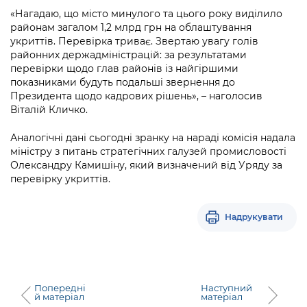
Підприємства, установи, організації
Уряд» – місцевий рівень»
Про відкриті дані
«Нагадаю, що місто минулого та цього року виділило
Портал Захисників та Захисниць
районам загалом 1,2 млрд грн на облаштування
Kyiv International Relations
Важливе під час воєнного стану
укриттів. Перевірка триває. Звертаю увагу голів
Портал даних Києва
Безбар'єрність
районних держадміністрацій: за результатами
Річні звіти
перевірки щодо глав районів із найгіршими
Публічні дашборди
Портал послуг
показниками будуть подальші звернення до
Гендерна політика
Президента щодо кадрових рішень», – наголосив
Міський застосунок Київ Цифровий
Віталій Кличко.
Безбар'єрність
Важливе під час воєнного стану
Аналогічні дані сьогодні зранку на нараді комісія надала
Київська міська військова адміністрація
міністру з питань стратегічних галузей промисловості
Олександру Камишіну, який визначений від Уряду за
перевірку укриттів.
Надрукувати
Попередні
Наступний
й матеріал
матеріал