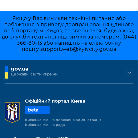
Якщо у Вас виникли технічні питання або
побажання з приводу доопрацювання Єдиного
веб-порталу м. Києва, то зверніться, будь ласка,
до служби технічної підтримки за номером: (044)
366-80-13 або напишіть на електронну
пошту
support.web@kyivcity.gov.ua
gov.ua
Державні сайти України
Офіційний портал Києва
beta
Київська міська державна адміністрація
Київська міська рада