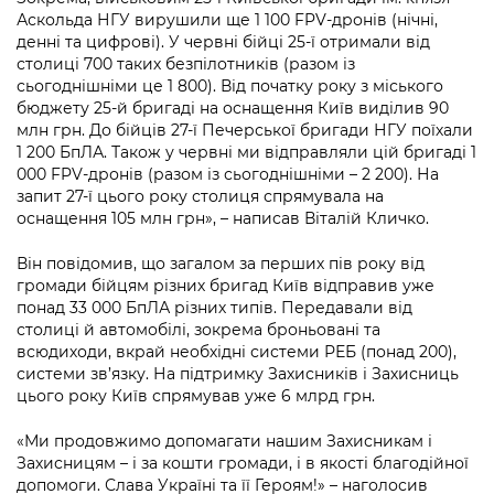
Підприємства, установи, організації
Уряд» – місцевий рівень»
Аскольда НГУ вирушили ще 1 100 FPV-дронів (нічні,
Про відкриті дані
Портал Захисників та Захисниць
денні та цифрові). У червні бійці 25-ї отримали від
Kyiv International Relations
Важливе під час воєнного стану
столиці 700 таких безпілотників (разом із
Портал даних Києва
Безбар'єрність
сьогоднішніми це 1 800). Від початку року з міського
Річні звіти
бюджету 25-й бригаді на оснащення Київ виділив 90
Публічні дашборди
Портал послуг
млн грн. До бійців 27-ї Печерської бригади НГУ поїхали
Гендерна політика
1 200 БпЛА. Також у червні ми відправляли цій бригаді 1
Міський застосунок Київ Цифровий
000 FPV-дронів (разом із сьогоднішніми – 2 200). На
Безбар'єрність
запит 27-ї цього року столиця спрямувала на
Важливе під час воєнного стану
оснащення 105 млн грн», – написав Віталій Кличко.
Київська міська військова адміністрація
Він повідомив, що загалом за перших пів року від
громади бійцям різних бригад Київ відправив уже
понад 33 000 БпЛА різних типів. Передавали від
столиці й автомобілі, зокрема броньовані та
всюдиходи, вкрай необхідні системи РЕБ (понад 200),
системи зв’язку. На підтримку Захисників і Захисниць
цього року Київ спрямував уже 6 млрд грн.
«Ми продовжимо допомагати нашим Захисникам і
Захисницям – і за кошти громади, і в якості благодійної
допомоги. Слава Україні та її Героям!» – наголосив