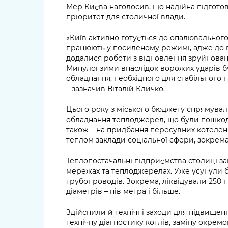
Мер Києва наголосив, що надійна підготов
пріоритет для столичної влади.
«Київ активно готується до опалювального
працюють у посиленому режимі, адже до 
додалися роботи з відновлення зруйнован
Минулої зими внаслідок ворожих ударів 
обладнання, необхідного для стабільного 
– зазначив Віталій Кличко.
Цього року з міського бюджету спрямувал
обладнання теплоджерел, що були пошкодж
також – на придбання пересувних котелень
теплом заклади соціальної сфери, зокрема 
Теплопостачальні підприємства столиці з
мережах та теплоджерелах. Уже усунули 
трубопроводів. Зокрема, ліквідували 250
діаметрів – пів метра і більше.
Здійснили й технічні заходи для підвищен
технічну діагностику котлів, заміну окре