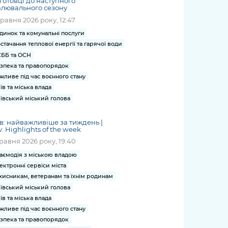
готовці до наступного
лювального сезону
травня 2026 року, 12:47
динок та комунальні послуги
стачання теплової енергії та гарячої води
ББ та ОСН
зпека та правопорядок
жливе під час воєнного стану
їв та міська влада
ївський міський голова
в: найважливіше за тиждень |
v. Highlights of the week
травня 2026 року, 19:40
аємодія з міською владою
ектронні сервіси міста
хисникам, ветеранам та їхнім родинам
ївський міський голова
їв та міська влада
жливе під час воєнного стану
зпека та правопорядок