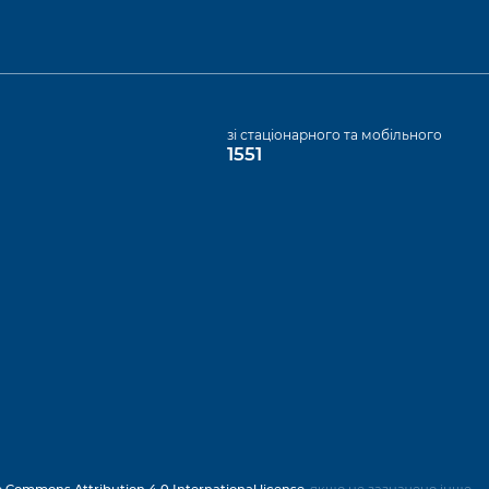
а
зі стаціонарного та мобільного
1551