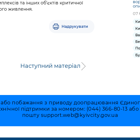
вор
плексів та інших об’єктів критичної
опи
ого живлення.
07 
Ки
Надрукувати
Ки
Ва
Бе
По
Бу
Наступний матеріал
 або побажання з приводу доопрацювання Єдиного 
ехнічної підтримки за номером: (044) 366-80-13 аб
пошту
support.web@kyivcity.gov.ua