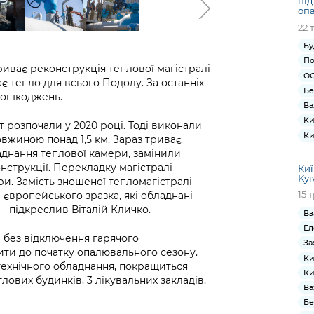
під
опа
22 
Бу
По
риває реконструкція теплової магістралі
ОС
є тепло для всього Подолу. За останніх
Бе
 пошкоджень.
Ва
Ки
 розпочали у 2020 році. Тоді виконали
Ки
вжиною понад 1,5 км. Зараз триває
днання теплової камери, замінили
нструкції. Перекладку магістралі
Киї
Kyi
и. Замість зношеної тепломагістралі
15 
європейського зразка, які обладнані
– підкреслив Віталій Кличко.
Вз
Ел
 без відключення гарячого
За
ти до початку опалювального сезону.
Ки
технічного обладнання, покращиться
Ки
ових будинків, 3 лікувальних закладів,
Ва
Бе