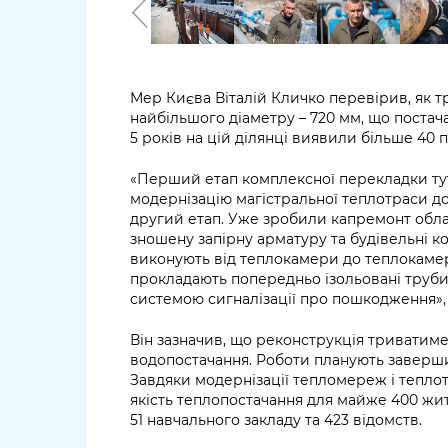
Мер Києва Віталій Кличко перевірив, як т
найбільшого діаметру – 720 мм, що постача
5 років на цій ділянці виявили більше 40
«Перший етап комплексної перекладки тут
модернізацію магістральної теплотраси до
другий етап. Уже зробили капремонт обла
зношену запірну арматуру та будівельні ко
виконують від теплокамери до теплокамер
прокладають попередньо ізольовані труби 
системою сигналізації про пошкодження», 
Він зазначив, що реконструкція триватиме
водопостачання. Роботи планують заверши
Завдяки модернізації тепломереж і тепло
якість теплопостачання для майже 400 житл
51 навчального закладу та 423 відомств.