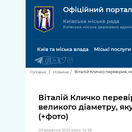
Офіційний портал
Київська міська рада
Київська міська державна адмін
Київ та міська влада
Міські послуги
Віталій Кличко перевірив, я
Головна
Новини
Київський міський голова
Будинок 
послуги
Віталій Кличко переві
Київська міська рада
великого діаметру, я
Пільги, су
Про Київ
(+фото)
соціальн
Керівництво КМДА
Паспорт, 
05 вересня 2023 року, 14:26