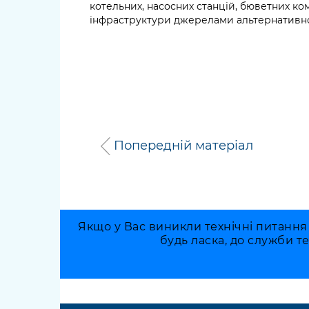
котельних, насосних станцій, бюветних ком
інфраструктури джерелами альтернативн
Попередній матеріал
Якщо у Вас виникли технічні питання
будь ласка, до служби т