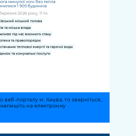
ога минулої ночі без тепла
нилися 1 905 будинків
березня 2026 року, 11:14
ївський міський голова
їв та міська влада
жливе під час воєнного стану
зпека та правопорядок
стачання теплової енергії та гарячої води
динок та комунальні послуги
веб-порталу м. Києва, то зверніться,
о напишіть на електронну