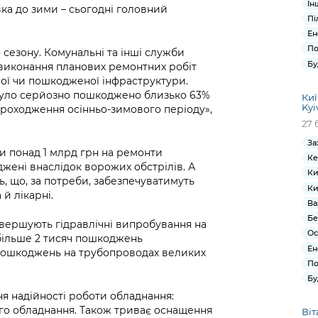
Ін
ка до зими – сьогодні головний
Пі
Ен
По
 сезону. Комунальні та інші служби
Бу
виконання планових ремонтних робіт
ої чи пошкодженої інфраструктури.
було серйозно пошкоджено близько 63%
Киї
Kyi
проходження осінньо-зимового періоду»,
27 
За
и понад 1 млрд грн на ремонти
Ке
ені внаслідок ворожих обстрілів. А
Ки
, що, за потреби, забезпечуватимуть
Ки
й лікарні.
Ва
Бе
авершують гідравлічні випробування на
Ос
більше 2 тисяч пошкоджень
Ен
 пошкоджень на трубопроводах великих
По
Бу
ня надійності роботи обладнання:
мого обладнання. Також триває оснащення
Віт