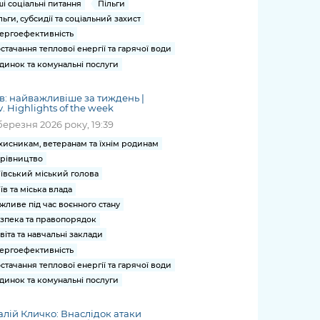
ші соціальні питання
Пільги
льги, субсидії та соціальний захист
ергоефективність
стачання теплової енергії та гарячої води
динок та комунальні послуги
в: найважливіше за тиждень |
v. Highlights of the week
березня 2026 року, 19:39
хисникам, ветеранам та їхнім родинам
рівництво
ївський міський голова
їв та міська влада
жливе під час воєнного стану
зпека та правопорядок
віта та навчальні заклади
ергоефективність
стачання теплової енергії та гарячої води
динок та комунальні послуги
алій Кличко: Внаслідок атаки