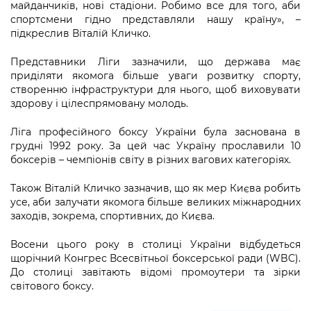
майданчиків, нові стадіони. Робимо все для того, аби
спортсмени гідно представляли нашу країну», –
підкреслив Віталій Кличко.
Представники Ліги зазначили, що держава має
приділяти якомога більше уваги розвитку спорту,
створенню інфраструктури для нього, щоб виховувати
здорову і цілеспрямовану молодь.
Ліга професійного боксу України була заснована в
грудні 1992 року. За цей час Україну прославили 10
боксерів – чемпіонів світу в різних вагових категоріях.
Також Віталій Кличко зазначив, що як мер Києва робить
усе, аби залучати якомога більше великих міжнародних
заходів, зокрема, спортивних, до Києва.
Восени цього року в столиці України відбудеться
щорічний Конгрес Всесвітньої боксерської ради (WBC).
До столиці завітають відомі промоутери та зірки
світового боксу.