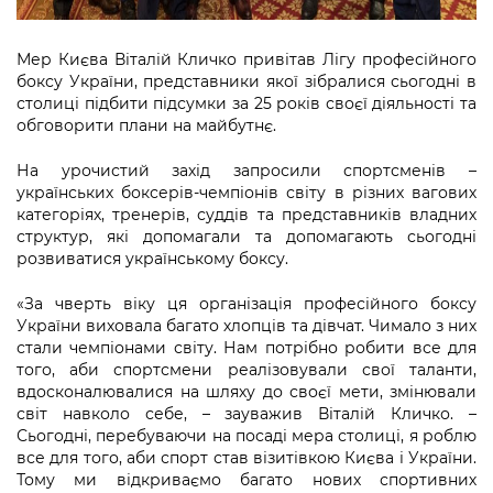
Підприємства, установи, організації
Уряд» – місцевий рівень»
Про відкриті дані
Портал Захисників та Захисниць
Kyiv International Relations
Мер Києва Віталій Кличко привітав Лігу професійного
Важливе під час воєнного стану
Портал даних Києва
Безбар'єрність
боксу України, представники якої зібралися сьогодні в
Річні звіти
столиці підбити підсумки за 25 років своєї діяльності та
Публічні дашборди
Портал послуг
обговорити плани на майбутнє.
Гендерна політика
На урочистий захід запросили спортсменів –
Міський застосунок Київ Цифровий
Безбар'єрність
українських боксерів-чемпіонів світу в різних вагових
категоріях, тренерів, суддів та представників владних
Важливе під час воєнного стану
структур, які допомагали та допомагають сьогодні
Київська міська військова адміністрація
розвиватися українському боксу.
«За чверть віку ця організація професійного боксу
України виховала багато хлопців та дівчат. Чимало з них
стали чемпіонами світу. Нам потрібно робити все для
того, аби спортсмени реалізовували свої таланти,
вдосконалювалися на шляху до своєї мети, змінювали
світ навколо себе, – зауважив Віталій Кличко. –
Сьогодні, перебуваючи на посаді мера столиці, я роблю
все для того, аби спорт став візитівкою Києва і України.
Тому ми відкриваємо багато нових спортивних