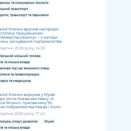
динок та комунальні послуги
ський транспорт
роги, транспорт та парковки
алій Кличко вручив нагороди
 столиці працівникам
ївмедспецтрансу» – з нагоди
ниці заснування підприємства
серпня 2026 року, 14:33
ївський міський голова
їв та міська влада
жливе під час воєнного стану
зпека та правопорядок
карні та медицина
алій Кличко відкрив у Музеї
орії міста Києва виставку «З
си Японії», присвячену 55-
чю побратимства Києва і Кіото
серпня 2026 року, 17:42
льтура, спорт, дозвілля
Музеї
їв та міська влада