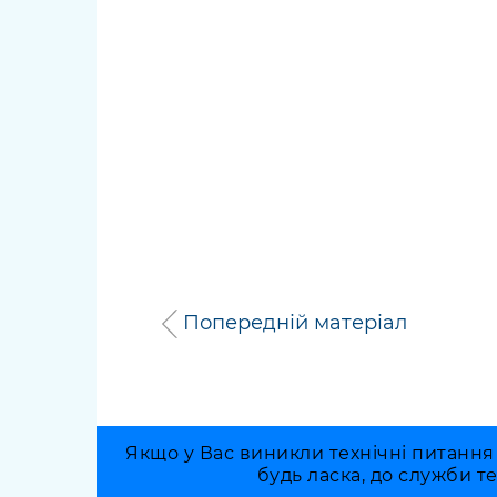
Попередній матеріал
Якщо у Вас виникли технічні питання
будь ласка, до служби т