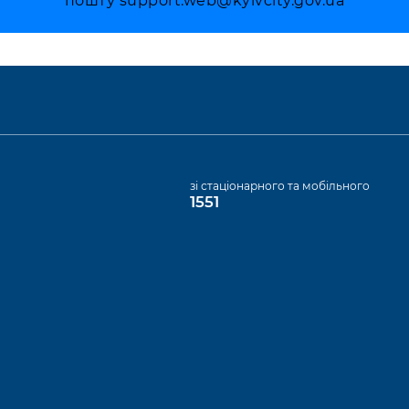
пошту
support.web@kyivcity.gov.ua
а
зі стаціонарного та мобільного
1551