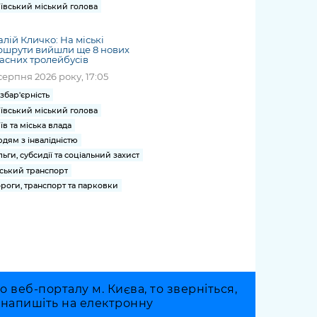
ївський міський голова
алій Кличко: На міські
ршрути вийшли ще 8 нових
асних тролейбусів
серпня 2026 року, 17:05
збар'єрність
ївський міський голова
їв та міська влада
дям з інвалідністю
льги, субсидії та соціальний захист
ський транспорт
роги, транспорт та парковки
веб-порталу м. Києва, то зверніться,
о напишіть на електронну