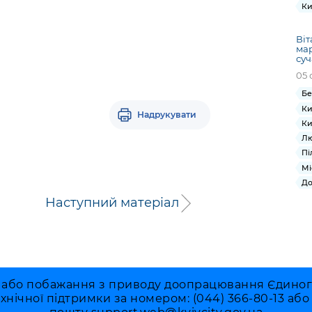
Ки
Віт
ма
суч
05 
Бе
Ки
Надрукувати
Ки
Лю
Пі
Мі
До
Наступний матеріал
 або побажання з приводу доопрацювання Єдиного 
ехнічної підтримки за номером: (044) 366-80-13 аб