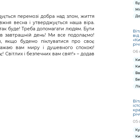
Бу
Мі
дується перемозі добра над злом, життя
До
вжня весна і утверджується наша віра.
І так буде! Треба допомагати людям. Бути
Віт
 в завтрашній день! Ми все подолаємо!
від
«Ки
, якщо будемо піклуватися про своє
річ
Я бажаю вам миру і душевного спокою!
06 
 Світлих і безпечних вам свят!» – додав
Ки
Ки
Ва
Бе
Лі
Віт
іст
кра
річ
05 
Ку
Ки