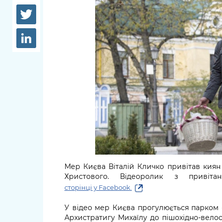
довідки
Структура
Лікарні 
Рішення та розпорядження
Освіта та
Проєкти розпоряджень, що
заклади
перебувають на погодженні
КМВА
Дороги, 
парковки
Навколи
середови
Мер Києва Віталій Кличко привітав киян т
Христового. Відеоролик з привіт
сторінці у Facebook.
У відео мер Києва прогулюється парком 
Архистратигу Михаїлу до пішохідно-вело