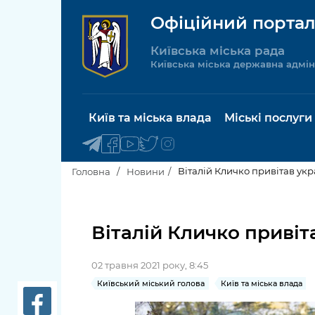
Офіційний портал
Київська міська рада
Київська міська державна адмін
Київ та міська влада
Міські послуги
Віталій Кличко привітав ук
Головна
Новини
Київський міський голова
Будинок 
послуги
Віталій Кличко привіт
Київська міська рада
Пільги, су
02 травня 2021 року, 8:45
Про Київ
соціальн
Київський міський голова
Київ та міська влада
Керівництво КМДА
Паспорт, 