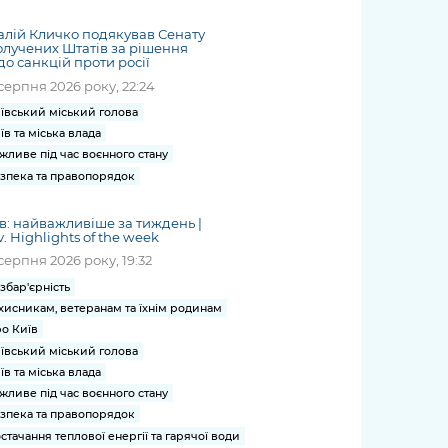
жет
Річні звіти
Києва
журналіст
міській військовій
coverage
Портал послуг
док
и та
ський
адміністрації
алій Кличко подякував Сенату
of
нтр
Гендерна політика
лучених Штатів за рішення
Публічні
рження
и від
запит /
hospitals
о санкцій проти росії
Міський застосунок Київ
дашборди
ь, дій чи
 /
«Ініціатива
Submitting
at work
серпня 2026 року, 22:24
Безбар'єрність
Цифровий
яльності
ribe
«Партнерство
a media
under
ївський міський голова
рядників
«Відкритий Уряд» –
request
martial law
Київська міська військова
їв та міська влада
Важливе під час
мації
unce
місцевий рівень»
адміністрація
жливе під час воєнного стану
воєнного стану
s
Контакти
зпека та правопорядок
 про
Важливе під час
the
для медіа
цювання
воєнного стану
/ Contacts
в: найважливіше за тиждень |
ів на
v. Highlights of the week
for mass
чну
серпня 2026 року, 19:32
media
рмацію
збар'єрність
хисникам, ветеранам та їхнім родинам
о Київ
ївський міський голова
їв та міська влада
жливе під час воєнного стану
зпека та правопорядок
стачання теплової енергії та гарячої води