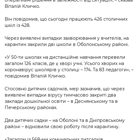
оперативні рішення в залежності від ситуації», – сказав
Підприємства, установи, організації
Уряд» – місцевий рівень»
Про відкриті дані
Віталій Кличко.
Портал Захисників та Захисниць
Kyiv International Relations
Важливе під час воєнного стану
Портал даних Києва
Він повідомив, що сьогодні працюють 426 столичних
Безбар'єрність
шкіл із 428.
Річні звіти
Публічні дашборди
Портал послуг
Через виявлені випадки захворювання у вчителів, на
Гендерна політика
карантин закрили дві школи в Оболонському районі.
Міський застосунок Київ Цифровий
Безбар'єрність
«У 50-ти школах на дистанційне навчання перевели
Важливе під час воєнного стану
загалом 126 класів, де є хворі учні. Усього хворих на
Київська міська військова адміністрація
коронавірус школярів у столиці – 174. Та 83 педагоги», –
повідомив Віталій Кличко.
Стосовно дитячих садочків, мер зазначив, що через
виявлені випадки вірусу тимчасово закриті два
заклади дошкільної освіти – в Деснянському та в
Печерському районах.
Два дитячих садки – на Оболоні та в Дніпровському
районі – відновили свою роботу після карантину.
«Загалом із 568-ми комунальних дитсадків