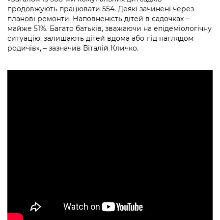
продовжують працювати 554. Деякі зачинені через
планові ремонти. Наповненість дітей в садочках –
майже 51%. Багато батьків, зважаючи на епідеміологічну
ситуацію, залишають дітей вдома або під наглядом
родичів», – зазначив Віталій Кличко.