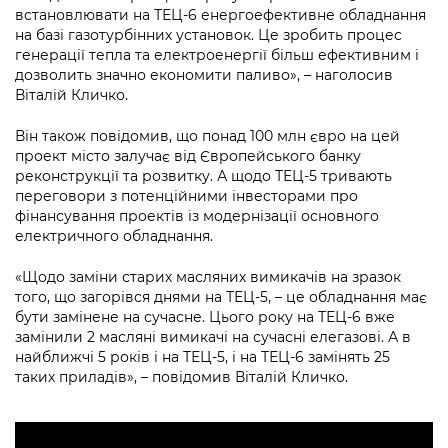
Підприємства, установи, організації
Уряд» – місцевий рівень»
встановлювати на ТЕЦ-6 енергоефективне обладнання
Про відкриті дані
Портал Захисників та Захисниць
на базі газотурбінних установок. Це зробить процес
Kyiv International Relations
генерації тепла та електроенергії більш ефективним і
Важливе під час воєнного стану
Портал даних Києва
Безбар'єрність
дозволить значно економити паливо», – наголосив
Річні звіти
Віталій Кличко.
Публічні дашборди
Портал послуг
Гендерна політика
Він також повідомив, що понад 100 млн євро на цей
Міський застосунок Київ Цифровий
проект місто залучає від Європейського банку
Безбар'єрність
реконструкції та розвитку. А щодо ТЕЦ-5 тривають
переговори з потенційними інвесторами про
Важливе під час воєнного стану
Київська міська військова адміністрація
фінансування проектів із модернізації основного
електричного обладнання.
«Щодо заміни старих масляних вимикачів на зразок
того, що загорівся днями на ТЕЦ-5, – це обладнання має
бути замінене на сучасне. Цього року на ТЕЦ-6 вже
замінили 2 масляні вимикачі на сучасні елегазові. А в
найближчі 5 років і на ТЕЦ-5, і на ТЕЦ-6 замінять 25
таких приладів», – повідомив Віталій Кличко.