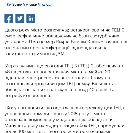
інформації
Рішення та розпорядження
Освіта та навчальні заклади
Київський міський голова
Громадська експертиза
Медіагалерея
Інформація з обмеженим доступом
Портал Послуг
Проєкти розпоряджень, що
Дороги, транспорт та парковки
Громадський бюджет
Підписатися на новини та анонси від
перебувають на погодженні КМВА
Подати запит онлайн
КМДА / Subscribe to announcements
Навколишнє середовище міста
Цього року місто розпочинає встановлювати на ТЕЦ-6
Консультації з громадськістю
from the KCSA
Рішення Київради
енергоефективне обладнання на базі газотурбінних
Проекти нормативно-правових та
Містобудування та земельні ділянки
установок. Про це мер Києва Віталій Кличко заявив під
Громадська рада
інших актів
Порядок акредитації медіа /
Контактна інформація
час онлайн прес-конференції, відповідаючи на
Accreditation process
запитання, отримані від ЗМІ.
Культура, спорт, дозвілля
Петиції
Нормативна база
Графік роботи та прийому громадян
Подати журналістський запит /
Мер зазначив, що сьогодні ТЕЦ-5 і ТЕЦ-6 забезпечують
Бізнес та ліцензування
Відкритий бюджет
Питання і відповіді про публічну
Submitting a media request
48 відсотків теплопостачання міста та майже 60
Вакансії
інформацію
відсотків електроспоживання столиці. І тому на
Фінанси та бюджет
Контактний центр
Зйомки в лікарнях в умовах воєнного
сьогодні альтернативи цим ТЕЦ немає. Більшість
Статистика
Порядок оскарження рішень, дій чи
стану / Rules for media coverage of
обладнання на них працює вже понад 40 років. Та
Безпека та правопорядок
Допомога учасникам АТО
бездіяльності розпорядників інформації
потребує оновлення.
hospitals at work under martial law
Звернення громадян
Ритуальні послуги
Рада з питань внутрішньо переміщених
Звіти про опрацювання запитів на
«Хочу наголосити, що одразу після переходу цих ТЕЦ в
Контакти для медіа / Contacts for mass
Регуляторна діяльність
осіб при Київській міській військовій
публічну інформацію
управління громади – влітку 2018 року – місто
media
Іноземцям / For foreigners
адміністрації
розпочало комплексну модернізацію обладнання.
Промисловість і наука Києва
Минулого року на модернізацію обох ТЕЦ спрямували
Інформація для споживачів
Пам'ятки культурної спадщини
«Ініціатива «Партнерство «Відкритий
понад 100 млн грн. Цього року ми розпочинаємо