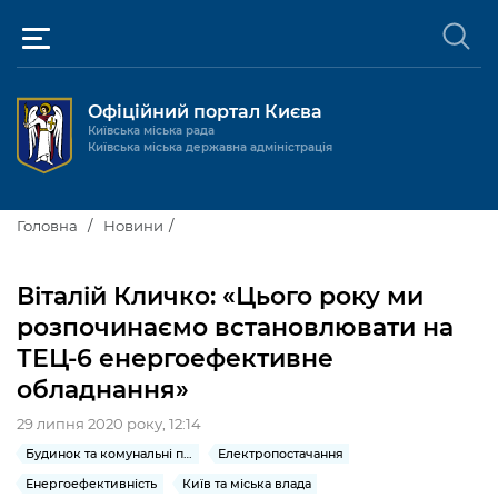
Офіційний портал Києва
Київська міська рада
Київська міська державна адміністрація
Київ та міська влада
Головна
Новини
Міські послуги
Київський міський голова
Віталій Кличко: «Цього року ми
Громадськості
розпочинаємо встановлювати на
Київська міська рада
Будинок та комунальні послуги
ТЕЦ-6 енергоефективне
Публічна інформація
Про Київ
Пільги, субсидії та соціальний захист
Реєстр громадських об'єднань
обладнання»
Керівництво КМДА
Для медіа / For Media
Паспорт, свідоцтва та довідки
Громадські слухання
29 липня 2020 року, 12:14
Доступ до публічної інформації
Будинок та комунальні послуги
Електропостачання
Структура
Версія для людей з
Лікарні та медицина
Запобігання
Місцеві ініціативи
Про систему обліку публічної
Новини та Анонси
порушеннями
корупції
Енергоефективність
Київ та міська влада
зору